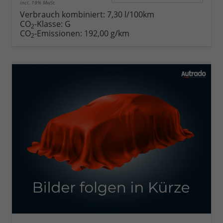
incl. 19% MwSt.
Verbrauch kombiniert:
7,30 l/100km
CO
-Klasse:
G
2
CO
-Emissionen:
192,00 g/km
2