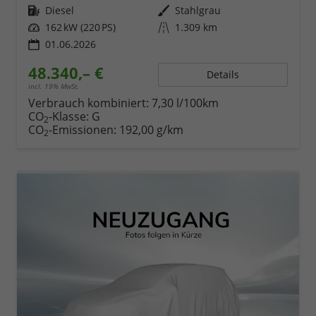
Kraftstoff
Diesel
Außenfarbe
Stahlgrau
Leistung
162 kW (220 PS)
Kilometerstand
1.309 km
01.06.2026
48.340,– €
Details
incl. 19% MwSt.
Verbrauch kombiniert:
7,30 l/100km
CO
-Klasse:
G
2
CO
-Emissionen:
192,00 g/km
2