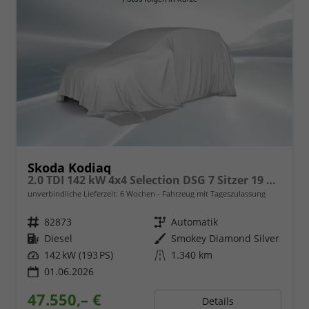
Skoda Kodiaq
2.0 TDI 142 kW 4x4 Selection DSG 7 Sitzer 19 Zoll AHK el. HK Pano
unverbindliche Lieferzeit:
6 Wochen
Fahrzeug mit Tageszulassung
Fahrzeugnr.
82873
Getriebe
Automatik
Kraftstoff
Diesel
Außenfarbe
Smokey Diamond Silver
Leistung
142 kW (193 PS)
Kilometerstand
1.340 km
01.06.2026
47.550,– €
Details