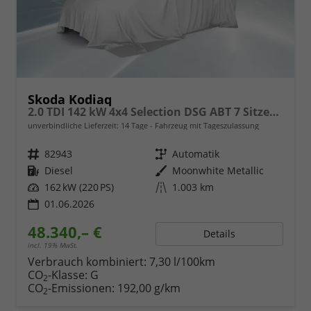
Skoda Kodiaq
2.0 TDI 142 kW 4x4 Selection DSG ABT 7 Sitzer 19 Zoll AHK
unverbindliche Lieferzeit:
14 Tage
Fahrzeug mit Tageszulassung
Fahrzeugnr.
82943
Getriebe
Automatik
Kraftstoff
Diesel
Außenfarbe
Moonwhite Metallic
Leistung
162 kW (220 PS)
Kilometerstand
1.003 km
01.06.2026
48.340,– €
Details
incl. 19% MwSt.
Verbrauch kombiniert:
7,30 l/100km
CO
-Klasse:
G
2
CO
-Emissionen:
192,00 g/km
2