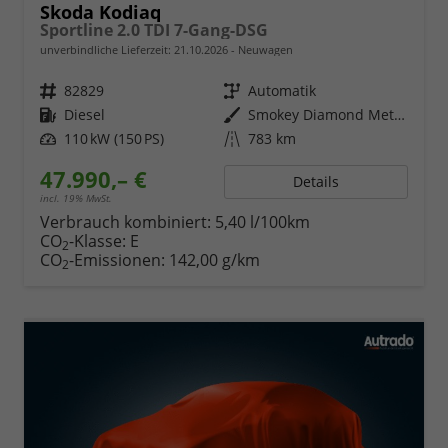
Skoda Kodiaq
Sportline 2.0 TDI 7-Gang-DSG
unverbindliche Lieferzeit:
21.10.2026
Neuwagen
Fahrzeugnr.
82829
Getriebe
Automatik
Kraftstoff
Diesel
Außenfarbe
Smokey Diamond Metallic
Leistung
110 kW (150 PS)
Kilometerstand
783 km
47.990,– €
Details
incl. 19% MwSt.
Verbrauch kombiniert:
5,40 l/100km
CO
-Klasse:
E
2
CO
-Emissionen:
142,00 g/km
2