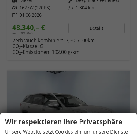
Kraftstoff
Diesel
Außenfarbe
Deep Black Perleffekt
Leistung
162 kW (220 PS)
Kilometerstand
1.304 km
01.06.2026
48.340,– €
Details
incl. 19% MwSt.
Verbrauch kombiniert:
7,30 l/100km
CO
-Klasse:
G
2
CO
-Emissionen:
192,00 g/km
2
Wir respektieren Ihre Privatsphäre
Unsere Website setzt Cookies ein, um unsere Dienste