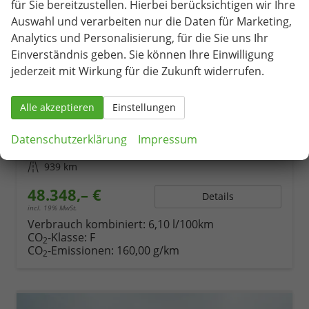
für Sie bereitzustellen. Hierbei berücksichtigen wir Ihre
Auswahl und verarbeiten nur die Daten für Marketing,
Analytics und Personalisierung, für die Sie uns Ihr
Einverständnis geben. Sie können Ihre Einwilligung
jederzeit mit Wirkung für die Zukunft widerrufen.
Skoda Kodiaq
Sportline 2.0 TDI 4x4 193PS/142kW DSG 2026 +CANTON+CONVENIENCE PLUS+PERFORMANCE+AKUSTIK
unverbindliche Lieferzeit:
4 Monate
Neuwagen
Alle akzeptieren
Einstellungen
Fahrzeugnr.
75594
Getriebe
Doppelkupplungsgetriebe (DSG)
Datenschutzerklärung
Impressum
Kraftstoff
Diesel
Leistung
142 kW (193 PS)
Kilometerstand
939 km
48.348,– €
Details
incl. 19% MwSt.
Verbrauch kombiniert:
6,10 l/100km
CO
-Klasse:
F
2
CO
-Emissionen:
160,00 g/km
2