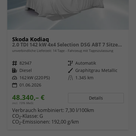
Skoda Kodiaq
2.0 TDI 142 kW 4x4 Selection DSG ABT 7 Sitzer 19 Zoll AHK
unverbindliche Lieferzeit:
14 Tage
Fahrzeug mit Tageszulassung
Fahrzeugnr.
82947
Getriebe
Automatik
Kraftstoff
Diesel
Außenfarbe
Graphitgrau Metallic
Leistung
162 kW (220 PS)
Kilometerstand
1.345 km
01.06.2026
48.340,– €
Details
incl. 19% MwSt.
Verbrauch kombiniert:
7,30 l/100km
CO
-Klasse:
G
2
CO
-Emissionen:
192,00 g/km
2