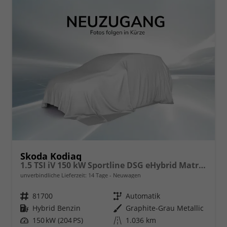
Skoda Kodiaq
1.5 TSI iV 150 kW Sportline DSG eHybrid Matrix Travel AHK Canton
unverbindliche Lieferzeit:
14 Tage
Neuwagen
Fahrzeugnr.
81700
Getriebe
Automatik
Kraftstoff
Hybrid Benzin
Außenfarbe
Graphite-Grau Metallic
Leistung
150 kW (204 PS)
Kilometerstand
1.036 km