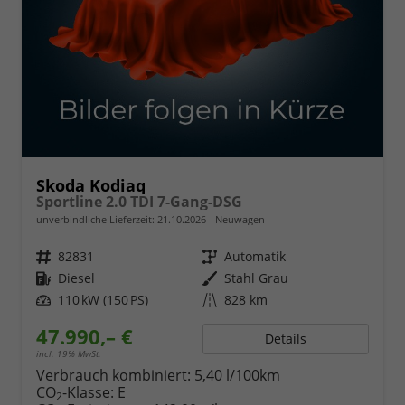
Skoda Kodiaq
Sportline 2.0 TDI 7-Gang-DSG
unverbindliche Lieferzeit:
21.10.2026
Neuwagen
Fahrzeugnr.
82831
Getriebe
Automatik
Kraftstoff
Diesel
Außenfarbe
Stahl Grau
Leistung
110 kW (150 PS)
Kilometerstand
828 km
47.990,– €
Details
incl. 19% MwSt.
Verbrauch kombiniert:
5,40 l/100km
CO
-Klasse:
E
2