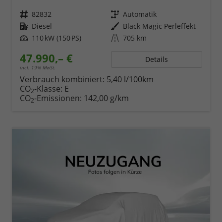
Fahrzeugnr.
82832
Getriebe
Automatik
Kraftstoff
Diesel
Außenfarbe
Black Magic Perleffekt
Leistung
110 kW (150 PS)
Kilometerstand
705 km
47.990,– €
Details
incl. 19% MwSt.
Verbrauch kombiniert:
5,40 l/100km
CO
-Klasse:
E
2
CO
-Emissionen:
142,00 g/km
2