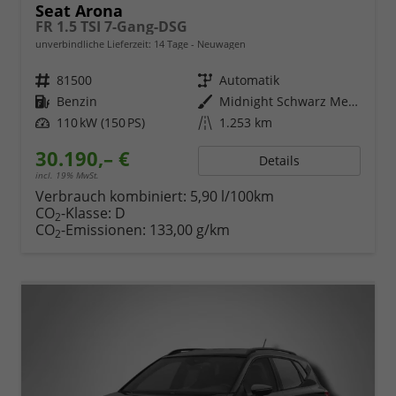
Seat Arona
FR 1.5 TSI 7-Gang-DSG
unverbindliche Lieferzeit:
14 Tage
Neuwagen
Fahrzeugnr.
81500
Getriebe
Automatik
Kraftstoff
Benzin
Außenfarbe
Midnight Schwarz Metallic
Leistung
110 kW (150 PS)
Kilometerstand
1.253 km
30.190,– €
Details
incl. 19% MwSt.
Verbrauch kombiniert:
5,90 l/100km
CO
-Klasse:
D
2
CO
-Emissionen:
133,00 g/km
2