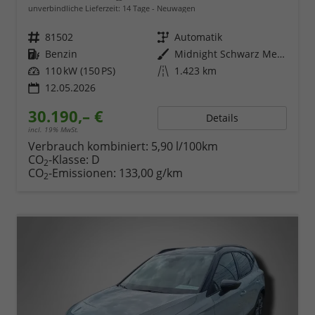
unverbindliche Lieferzeit:
14 Tage
Neuwagen
Fahrzeugnr.
81502
Getriebe
Automatik
Kraftstoff
Benzin
Außenfarbe
Midnight Schwarz Metallic
Leistung
110 kW (150 PS)
Kilometerstand
1.423 km
12.05.2026
30.190,– €
Details
incl. 19% MwSt.
Verbrauch kombiniert:
5,90 l/100km
CO
-Klasse:
D
2
CO
-Emissionen:
133,00 g/km
2