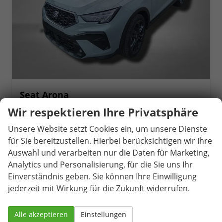
Seat Arona
FR 1.5 TSI 7-Gang-DSG
Wir respektieren Ihre Privatsphäre
unverbindliche Lieferzeit:
13.11.2026
Neuwagen
Unsere Website setzt Cookies ein, um unsere Dienste
Fahrzeugnr.
81492
Getriebe
Automatik
für Sie bereitzustellen. Hierbei berücksichtigen wir Ihre
Kraftstoff
Benzin
Außenfarbe
Oniric Lake Metallic / Dach in Midnight Schwarz Metallic
Auswahl und verarbeiten nur die Daten für Marketing,
Leistung
110 kW (150 PS)
Kilometerstand
1.056 km
Analytics und Personalisierung, für die Sie uns Ihr
30.290,– €
Einverständnis geben. Sie können Ihre Einwilligung
Details
jederzeit mit Wirkung für die Zukunft widerrufen.
incl. 19% MwSt.
Verbrauch kombiniert:
5,90 l/100km
CO
-Klasse:
D
2
Alle akzeptieren
Einstellungen
CO
-Emissionen:
133,00 g/km
2