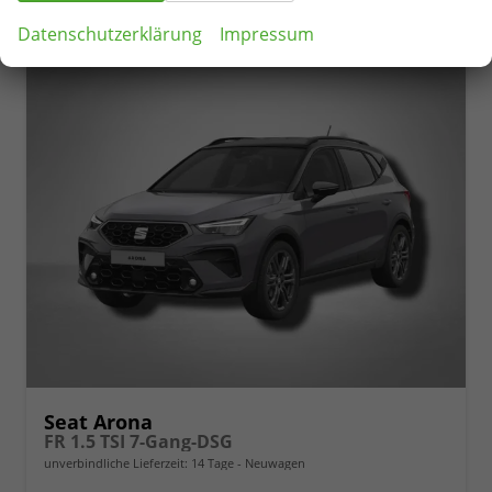
Datenschutzerklärung
Impressum
Seat Arona
FR 1.5 TSI 7-Gang-DSG
unverbindliche Lieferzeit:
14 Tage
Neuwagen