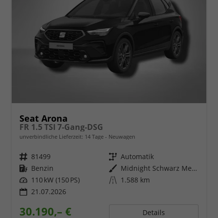
Seat Arona
FR 1.5 TSI 7-Gang-DSG
unverbindliche Lieferzeit:
14 Tage
Neuwagen
Fahrzeugnr.
81499
Getriebe
Automatik
Kraftstoff
Benzin
Außenfarbe
Midnight Schwarz Metallic
Leistung
110 kW (150 PS)
Kilometerstand
1.588 km
21.07.2026
30.190,– €
Details