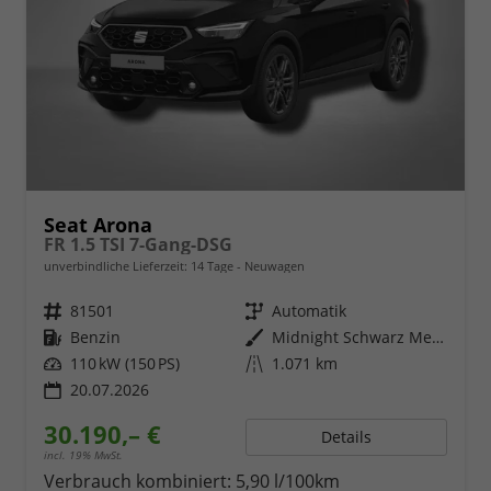
Seat Arona
FR 1.5 TSI 7-Gang-DSG
unverbindliche Lieferzeit:
14 Tage
Neuwagen
Fahrzeugnr.
81501
Getriebe
Automatik
Kraftstoff
Benzin
Außenfarbe
Midnight Schwarz Metallic
Leistung
110 kW (150 PS)
Kilometerstand
1.071 km
20.07.2026
30.190,– €
Details
incl. 19% MwSt.
Verbrauch kombiniert:
5,90 l/100km