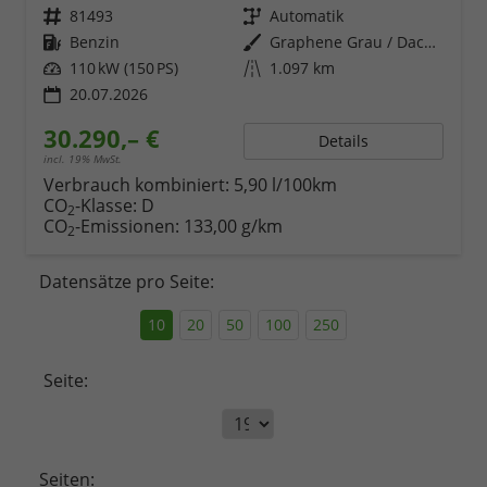
Fahrzeugnr.
81493
Getriebe
Automatik
Kraftstoff
Benzin
Außenfarbe
Graphene Grau / Dach in Midnight Schwarz Metallic
Leistung
110 kW (150 PS)
Kilometerstand
1.097 km
20.07.2026
30.290,– €
Details
incl. 19% MwSt.
Verbrauch kombiniert:
5,90 l/100km
CO
-Klasse:
D
2
CO
-Emissionen:
133,00 g/km
2
Datensätze pro Seite:
10
20
50
100
250
Seite:
Seiten: