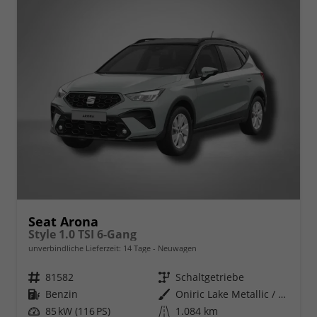
Seat Arona
Style 1.0 TSI 6-Gang
unverbindliche Lieferzeit:
14 Tage
Neuwagen
Fahrzeugnr.
81582
Getriebe
Schaltgetriebe
Kraftstoff
Benzin
Außenfarbe
Oniric Lake Metallic / Dach in Midnight Schwarz Metallic
Leistung
85 kW (116 PS)
Kilometerstand
1.084 km