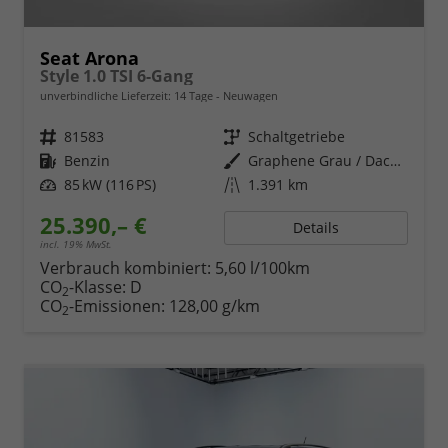
Seat Arona
Style 1.0 TSI 6-Gang
unverbindliche Lieferzeit:
14 Tage
Neuwagen
Fahrzeugnr.
81583
Getriebe
Schaltgetriebe
Kraftstoff
Benzin
Außenfarbe
Graphene Grau / Dach in Midnight Schwarz Metallic
Leistung
85 kW (116 PS)
Kilometerstand
1.391 km
25.390,– €
Details
incl. 19% MwSt.
Verbrauch kombiniert:
5,60 l/100km
CO
-Klasse:
D
2
CO
-Emissionen:
128,00 g/km
2