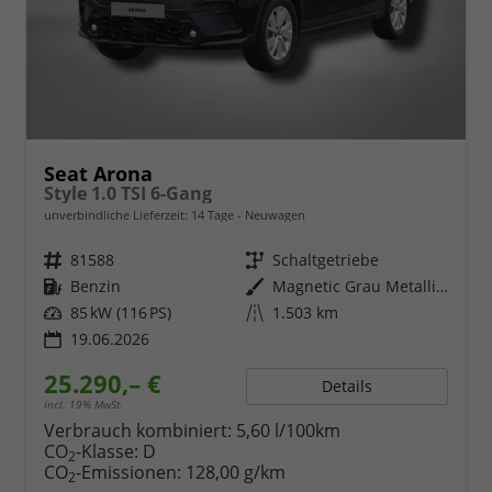
Seat Arona
Style 1.0 TSI 6-Gang
unverbindliche Lieferzeit:
14 Tage
Neuwagen
Fahrzeugnr.
81588
Getriebe
Schaltgetriebe
Kraftstoff
Benzin
Außenfarbe
Magnetic Grau Metallic / Dach in Midnight Schwarz Metallic
Leistung
85 kW (116 PS)
Kilometerstand
1.503 km
19.06.2026
25.290,– €
Details
incl. 19% MwSt.
Verbrauch kombiniert:
5,60 l/100km
CO
-Klasse:
D
2
CO
-Emissionen:
128,00 g/km
2