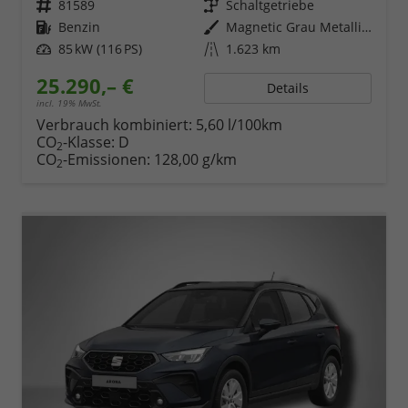
Fahrzeugnr.
81589
Getriebe
Schaltgetriebe
Kraftstoff
Benzin
Außenfarbe
Magnetic Grau Metallic / Dach in Midnight Schwarz Metallic
Leistung
85 kW (116 PS)
Kilometerstand
1.623 km
25.290,– €
Details
incl. 19% MwSt.
Verbrauch kombiniert:
5,60 l/100km
CO
-Klasse:
D
2
CO
-Emissionen:
128,00 g/km
2