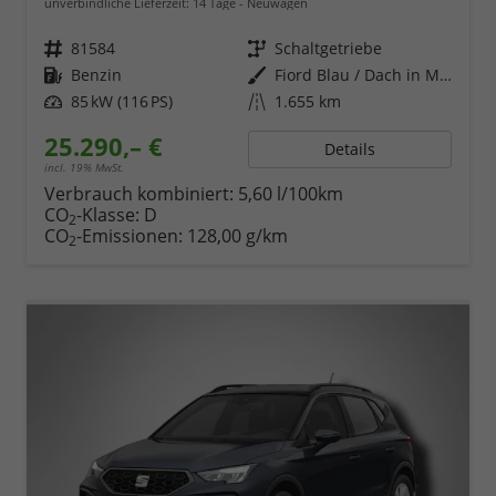
unverbindliche Lieferzeit:
14 Tage
Neuwagen
Fahrzeugnr.
81584
Getriebe
Schaltgetriebe
Kraftstoff
Benzin
Außenfarbe
Fiord Blau / Dach in Midnight Schwarz Metallic
Leistung
85 kW (116 PS)
Kilometerstand
1.655 km
25.290,– €
Details
incl. 19% MwSt.
Verbrauch kombiniert:
5,60 l/100km
CO
-Klasse:
D
2
CO
-Emissionen:
128,00 g/km
2