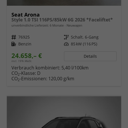
Seat Arona
Style 1.0 TSI 116PS/85kW 6G 2026 *Faceliftet*
unverbindliche Lieferzeit:
6 Monate
Neuwagen
Fahrzeugnr.
76925
Getriebe
Schalt. 6-Gang
Kraftstoff
Benzin
Leistung
85 kW (116 PS)
24.658,– €
Details
incl. 19% MwSt.
Verbrauch kombiniert:
5,40 l/100km
CO
-Klasse:
D
2
CO
-Emissionen:
120,00 g/km
2