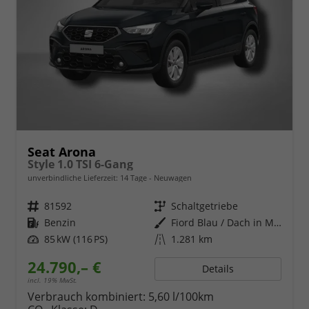
Seat Arona
Style 1.0 TSI 6-Gang
unverbindliche Lieferzeit:
14 Tage
Neuwagen
Fahrzeugnr.
81592
Getriebe
Schaltgetriebe
Kraftstoff
Benzin
Außenfarbe
Fiord Blau / Dach in Midnight Schwarz Metallic
Leistung
85 kW (116 PS)
Kilometerstand
1.281 km
24.790,– €
Details
incl. 19% MwSt.
Verbrauch kombiniert:
5,60 l/100km