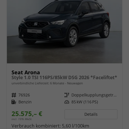
Seat Arona
Style 1.0 TSI 116PS/85kW DSG 2026 *Faceliftet*
unverbindliche Lieferzeit:
6 Monate
Neuwagen
Fahrzeugnr.
76926
Getriebe
Doppelkupplungsgetriebe (DSG)
Kraftstoff
Benzin
Leistung
85 kW (116 PS)
25.575,– €
Details
incl. 19% MwSt.
Verbrauch kombiniert:
5,60 l/100km