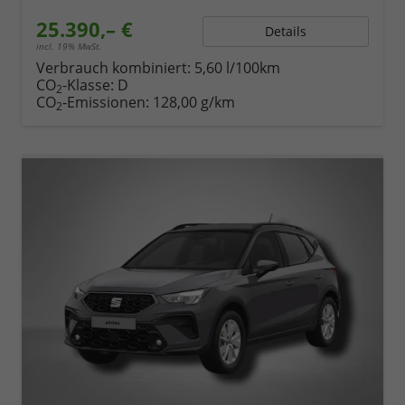
25.390,– €
Details
incl. 19% MwSt.
Verbrauch kombiniert:
5,60 l/100km
CO
-Klasse:
D
2
CO
-Emissionen:
128,00 g/km
2