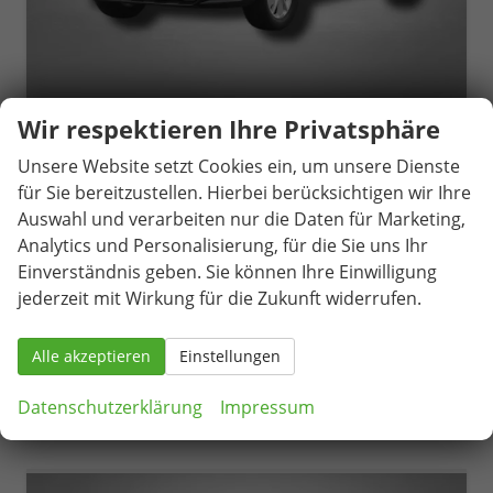
Wir respektieren Ihre Privatsphäre
Seat Arona
Style 1.0 TSI 6-Gang
Unsere Website setzt Cookies ein, um unsere Dienste
unverbindliche Lieferzeit:
04.09.2026
Neuwagen
für Sie bereitzustellen. Hierbei berücksichtigen wir Ihre
Auswahl und verarbeiten nur die Daten für Marketing,
Fahrzeugnr.
81590
Getriebe
Schaltgetriebe
Analytics und Personalisierung, für die Sie uns Ihr
Kraftstoff
Benzin
Außenfarbe
Magnetic Grau Metallic / Dach in Midnight Schwarz Metallic
Einverständnis geben. Sie können Ihre Einwilligung
Leistung
85 kW (116 PS)
Kilometerstand
1.053 km
jederzeit mit Wirkung für die Zukunft widerrufen.
25.290,– €
Details
incl. 19% MwSt.
Alle akzeptieren
Einstellungen
Verbrauch kombiniert:
5,60 l/100km
CO
-Klasse:
D
2
CO
-Emissionen:
128,00 g/km
Datenschutzerklärung
Impressum
2