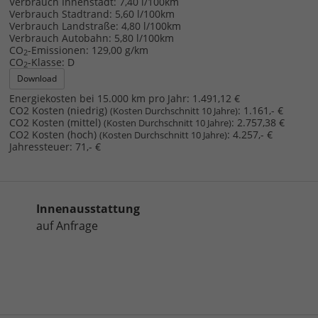
Verbrauch Innenstadt:
7,40 l/100km
Verbrauch Stadtrand:
5,60 l/100km
Verbrauch Landstraße:
4,80 l/100km
Verbrauch Autobahn:
5,80 l/100km
CO
-Emissionen:
129,00 g/km
2
CO
-Klasse:
D
2
Download
Energiekosten bei 15.000 km pro Jahr:
1.491,12 €
CO2 Kosten (niedrig)
:
1.161,- €
(Kosten Durchschnitt 10 Jahre)
CO2 Kosten (mittel)
:
2.757,38 €
(Kosten Durchschnitt 10 Jahre)
CO2 Kosten (hoch)
:
4.257,- €
(Kosten Durchschnitt 10 Jahre)
Jahressteuer:
71,- €
Innenausstattung
auf Anfrage