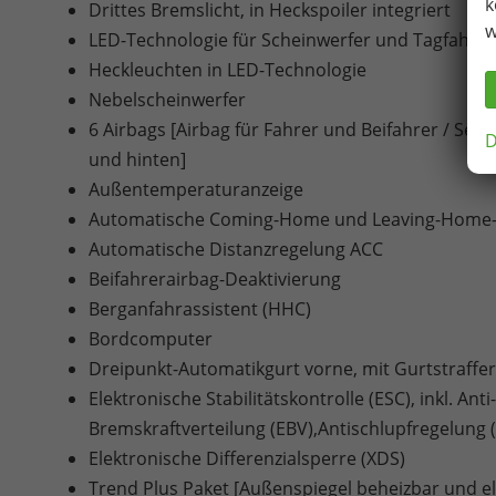
k
Drittes Bremslicht, in Heckspoiler integriert
w
LED-Technologie für Scheinwerfer und Tagfahrlic
Heckleuchten in LED-Technologie
Nebelscheinwerfer
6 Airbags [Airbag für Fahrer und Beifahrer / Sei
D
und hinten]
Außentemperaturanzeige
Automatische Coming-Home und Leaving-Home-
Automatische Distanzregelung ACC
Beifahrerairbag-Deaktivierung
Berganfahrassistent (HHC)
Bordcomputer
Dreipunkt-Automatikgurt vorne, mit Gurtstraffe
Elektronische Stabilitätskontrolle (ESC), inkl. An
Bremskraftverteilung (EBV),Antischlupfregelung
Elektronische Differenzialsperre (XDS)
Trend Plus Paket [Außenspiegel beheizbar und ele