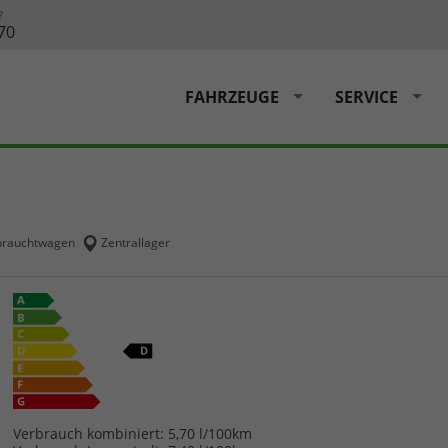
?
70
FAHRZEUGE
SERVICE
rauchtwagen
Zentrallager
Verbrauch kombiniert:
5,70 l/100km