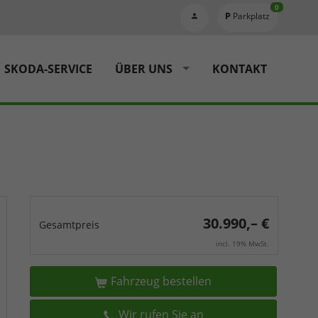
0
Parkplatz
SKODA-SERVICE
ÜBER UNS
KONTAKT
30.990,– €
Gesamtpreis
incl. 19% MwSt.
Fahrzeug bestellen
Wir rufen Sie an