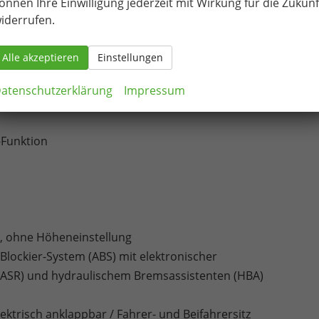
önnen Ihre Einwilligung jederzeit mit Wirkung für die Zukunf
iderrufen.
ht
Alle akzeptieren
Einstellungen
tenairbag für Fahrer und Beifahrer / Kopfairbag-System, vorn
atenschutzerklärung
Impressum
Funktion
r, ohne Höheneinstellung
ti-Blockier-System (ABS) mit elektronischer
 (ASR) und hydraulischem Bremsassistenten (HBA)
ktrisch anklappbar / Fahrer- und Beifahrersitz