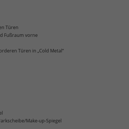
en Türen
und Fußraum vorne
orderen Türen in „Cold Metal“
el
Parkscheibe/Make-up-Spiegel