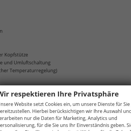
en
er Kopfstütze
äse und Umluftschaltung
scher Temperaturregelung)
Wir respektieren Ihre Privatsphäre
ttstelle / Bluetooth-Schnittstelle mit integrierter
itet für die Aktivierung von SEAT CONNECT mit kostenloser
nsere Website setzt Cookies ein, um unsere Dienste für Sie
ereitzustellen. Hierbei berücksichtigen wir Ihre Auswahl un
erarbeiten nur die Daten für Marketing, Analytics und
ersonalisierung, für die Sie uns Ihr Einverständnis geben. Si