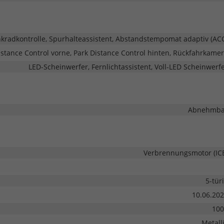
adkontrolle, Spurhalteassistent, Abstandstempomat adaptiv (AC
stance Control vorne, Park Distance Control hinten, Rückfahrkame
LED-Scheinwerfer, Fernlichtassistent, Voll-LED Scheinwerf
Abnehmba
Verbrennungsmotor (IC
5-tür
10.06.20
100
Metall