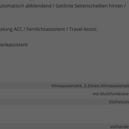
automatisch abblendend / Getönte Seitenscheiben hinten /
lung ACC / Fernlichtassistent / Travel Assist:
lenkassistent
Klimaautomatik, 2-Zonen-Klimaautomat
mit Multifunktion
Sitzheizu
vorhande