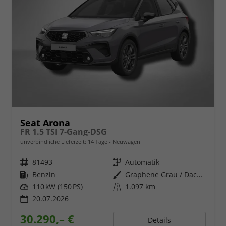
Seat Arona
FR 1.5 TSI 7-Gang-DSG
unverbindliche Lieferzeit:
14 Tage
Neuwagen
Fahrzeugnr.
81493
Getriebe
Automatik
Kraftstoff
Benzin
Außenfarbe
Graphene Grau / Dach in Midnight Schwarz Metallic
Leistung
110 kW (150 PS)
Kilometerstand
1.097 km
20.07.2026
30.290,– €
Details