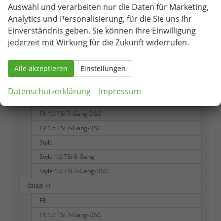
Mercedes-Benz
Auswahl und verarbeiten nur die Daten für Marketing,
Analytics und Personalisierung, für die Sie uns Ihr
Nissan
Einverständnis geben. Sie können Ihre Einwilligung
Opel
jederzeit mit Wirkung für die Zukunft widerrufen.
Seat
Alle akzeptieren
Einstellungen
Arona
181
Datenschutzerklärung
Impressum
FR
FR 1.0 TSI 7-Gang-DSG
FR 1.5 TSI 7-Gang-DSG
Style
Style 1.0 TSI 6-Gang
Style 1.0 TSI 7-Gang-DSG
Ibiza
41
FR
FR 1.0 TSI 7-Gang-DSG