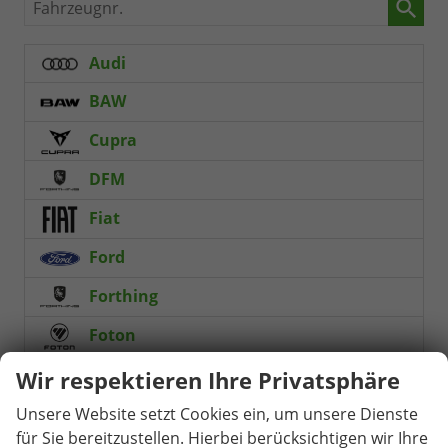
Fahrzeugnr.
Audi
BAW
Cupra
DFM
Fiat
Ford
Forthing
Foton
Hyundai
Wir respektieren Ihre Privatsphäre
Mazda
Unsere Website setzt Cookies ein, um unsere Dienste
für Sie bereitzustellen. Hierbei berücksichtigen wir Ihre