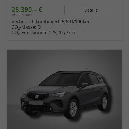
25.390,– €
Details
incl. 19% MwSt.
Verbrauch kombiniert:
5,60 l/100km
CO
-Klasse:
D
2
CO
-Emissionen:
128,00 g/km
2