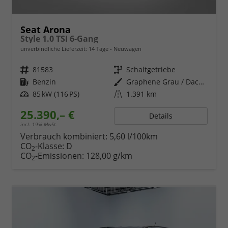
Seat Arona
Style 1.0 TSI 6-Gang
unverbindliche Lieferzeit:
14 Tage
Neuwagen
Fahrzeugnr.
81583
Getriebe
Schaltgetriebe
Kraftstoff
Benzin
Außenfarbe
Graphene Grau / Dach in Midnight Schwarz Metallic
Leistung
85 kW (116 PS)
Kilometerstand
1.391 km
25.390,– €
Details
incl. 19% MwSt.
Verbrauch kombiniert:
5,60 l/100km
CO
-Klasse:
D
2
CO
-Emissionen:
128,00 g/km
2