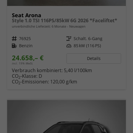
Seat Arona
Style 1.0 TSI 116PS/85kW 6G 2026 *Faceliftet*
unverbindliche Lieferzeit:
6 Monate
Neuwagen
Fahrzeugnr.
76925
Getriebe
Schalt. 6-Gang
Kraftstoff
Benzin
Leistung
85 kW (116 PS)
24.658,– €
Details
incl. 19% MwSt.
Verbrauch kombiniert:
5,40 l/100km
CO
-Klasse:
D
2
CO
-Emissionen:
120,00 g/km
2