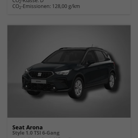
CO
-Klasse:
D
2
CO
-Emissionen:
128,00 g/km
2
Seat Arona
Style 1.0 TSI 6-Gang