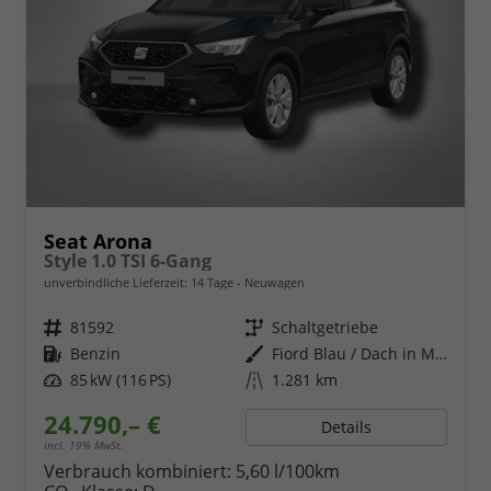
Seat Arona
Style 1.0 TSI 6-Gang
unverbindliche Lieferzeit:
14 Tage
Neuwagen
Fahrzeugnr.
81592
Getriebe
Schaltgetriebe
Kraftstoff
Benzin
Außenfarbe
Fiord Blau / Dach in Midnight Schwarz Metallic
Leistung
85 kW (116 PS)
Kilometerstand
1.281 km
24.790,– €
Details
incl. 19% MwSt.
Verbrauch kombiniert:
5,60 l/100km