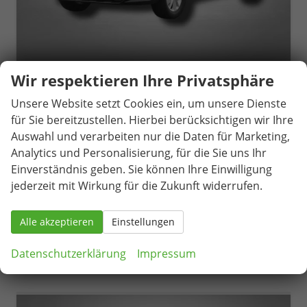
Wir respektieren Ihre Privatsphäre
Seat Arona
Style 1.0 TSI 6-Gang
Unsere Website setzt Cookies ein, um unsere Dienste
unverbindliche Lieferzeit:
04.09.2026
Neuwagen
für Sie bereitzustellen. Hierbei berücksichtigen wir Ihre
Auswahl und verarbeiten nur die Daten für Marketing,
Fahrzeugnr.
81590
Getriebe
Schaltgetriebe
Analytics und Personalisierung, für die Sie uns Ihr
Kraftstoff
Benzin
Außenfarbe
Magnetic Grau Metallic / Dach in Midnight Schwarz Metallic
Einverständnis geben. Sie können Ihre Einwilligung
Leistung
85 kW (116 PS)
Kilometerstand
1.053 km
jederzeit mit Wirkung für die Zukunft widerrufen.
25.290,– €
Details
incl. 19% MwSt.
Alle akzeptieren
Einstellungen
Verbrauch kombiniert:
5,60 l/100km
CO
-Klasse:
D
2
CO
-Emissionen:
128,00 g/km
Datenschutzerklärung
Impressum
2