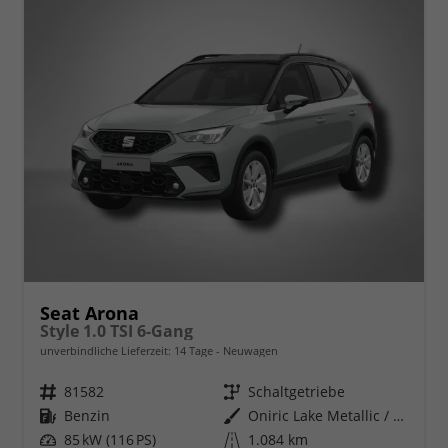
Seat Arona
Style 1.0 TSI 6-Gang
unverbindliche Lieferzeit:
14 Tage
Neuwagen
Fahrzeugnr.
81582
Getriebe
Schaltgetriebe
Kraftstoff
Benzin
Außenfarbe
Oniric Lake Metallic / Dach in Midnight Schwarz Metallic
Leistung
85 kW (116 PS)
Kilometerstand
1.084 km