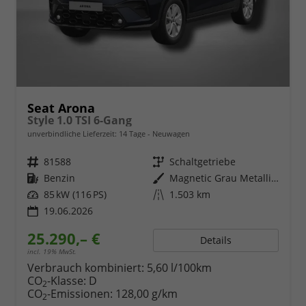
Seat Arona
Style 1.0 TSI 6-Gang
unverbindliche Lieferzeit:
14 Tage
Neuwagen
Fahrzeugnr.
81588
Getriebe
Schaltgetriebe
Kraftstoff
Benzin
Außenfarbe
Magnetic Grau Metallic / Dach in Midnight Schwarz Metallic
Leistung
85 kW (116 PS)
Kilometerstand
1.503 km
19.06.2026
25.290,– €
Details
incl. 19% MwSt.
Verbrauch kombiniert:
5,60 l/100km
CO
-Klasse:
D
2
CO
-Emissionen:
128,00 g/km
2