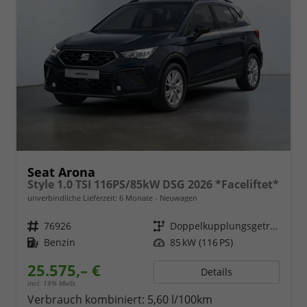
Seat Arona
Style 1.0 TSI 116PS/85kW DSG 2026 *Faceliftet*
unverbindliche Lieferzeit:
6 Monate
Neuwagen
Fahrzeugnr.
76926
Getriebe
Doppelkupplungsgetriebe (DSG)
Kraftstoff
Benzin
Leistung
85 kW (116 PS)
25.575,– €
Details
incl. 19% MwSt.
Verbrauch kombiniert:
5,60 l/100km