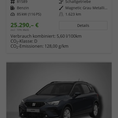
Fahrzeugnr.
81589
Getriebe
Schaltgetriebe
Kraftstoff
Benzin
Außenfarbe
Magnetic Grau Metallic / Dach in Midnight Schwarz Metallic
Leistung
85 kW (116 PS)
Kilometerstand
1.623 km
25.290,– €
Details
incl. 19% MwSt.
Verbrauch kombiniert:
5,60 l/100km
CO
-Klasse:
D
2
CO
-Emissionen:
128,00 g/km
2