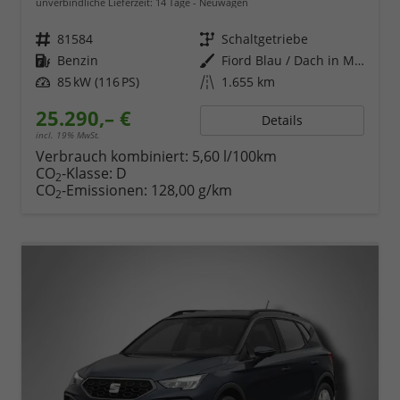
unverbindliche Lieferzeit:
14 Tage
Neuwagen
Fahrzeugnr.
81584
Getriebe
Schaltgetriebe
Kraftstoff
Benzin
Außenfarbe
Fiord Blau / Dach in Midnight Schwarz Metallic
Leistung
85 kW (116 PS)
Kilometerstand
1.655 km
25.290,– €
Details
incl. 19% MwSt.
Verbrauch kombiniert:
5,60 l/100km
CO
-Klasse:
D
2
CO
-Emissionen:
128,00 g/km
2