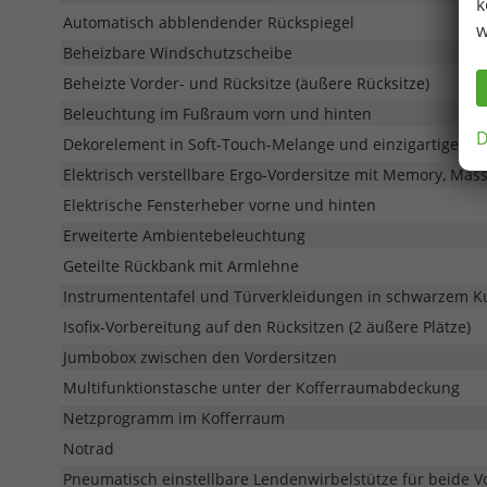
k
Automatisch abblendender Rückspiegel
w
Beheizbare Windschutzscheibe
Beheizte Vorder- und Rücksitze (äußere Rücksitze)
Beleuchtung im Fußraum vorn und hinten
D
Dekorelement in Soft-Touch-Melange und einzigartigem 
Elektrisch verstellbare Ergo-Vordersitze mit Memory, Ma
Elektrische Fensterheber vorne und hinten
Erweiterte Ambientebeleuchtung
Geteilte Rückbank mit Armlehne
Instrumententafel und Türverkleidungen in schwarzem K
Isofix-Vorbereitung auf den Rücksitzen (2 äußere Plätze)
Jumbobox zwischen den Vordersitzen
Multifunktionstasche unter der Kofferraumabdeckung
Netzprogramm im Kofferraum
Notrad
Pneumatisch einstellbare Lendenwirbelstütze für beide V