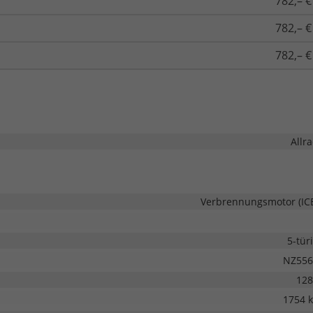
782,– €
782,– €
782,– €
Allr
Verbrennungsmotor (IC
5-tür
NZ556
128
1754 