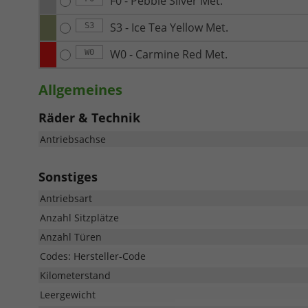
F0 - Pebble Silver Met.
S3 - Ice Tea Yellow Met.
S3
W0 - Carmine Red Met.
W0
Allgemeines
Räder & Technik
Antriebsachse
Sonstiges
Antriebsart
Anzahl Sitzplätze
Anzahl Türen
Codes: Hersteller-Code
Kilometerstand
Leergewicht