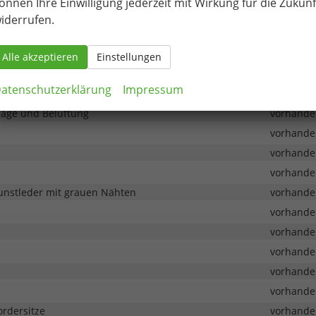
önnen Ihre Einwilligung jederzeit mit Wirkung für die Zukunf
vorhande
iderrufen.
vorhande
vorhande
Alle akzeptieren
Einstellungen
vorhande
atenschutzerklärung
Impressum
Dunkelchrom-Look
vorhande
ssage und Belüftung
vorhande
vorhande
vorhande
vorhande
unstleder mit grauen Nähten
vorhande
vorhande
vorhande
vorhande
vorhande
vorhande
ordersitze
vorhande