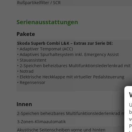
Rußpartikelfilter / SCR
Serienausstattungen
Pakete
Skoda Superb Combi L&K – Extras zur Serie DE:
• Adaptiver Tempomat (ACC)
• Adaptives Spurhaltesystem inkl. Emergency Assist
• Stauassistent
• 2-Speichen beheizbares Multifunktionslederlenkrad mi
• Notrad
• Elektrische Heckklappe mit virtueller Pedalsteuerung
• Regensensor
Innen
U
b
2-Speichen beheizbares Multifunktionslederlenkrad mit 
v
3-Zonen-Klimaautomatik
P
Akustische Seitenscheiben vorne und hinten