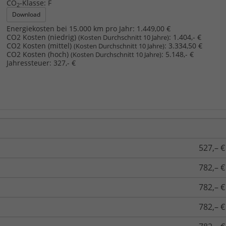
CO
-Klasse:
F
2
Download
Energiekosten bei 15.000 km pro Jahr:
1.449,00 €
CO2 Kosten (niedrig)
:
1.404,- €
(Kosten Durchschnitt 10 Jahre)
CO2 Kosten (mittel)
:
3.334,50 €
(Kosten Durchschnitt 10 Jahre)
CO2 Kosten (hoch)
:
5.148,- €
(Kosten Durchschnitt 10 Jahre)
Jahressteuer:
327,- €
527,– €
782,– €
782,– €
782,– €