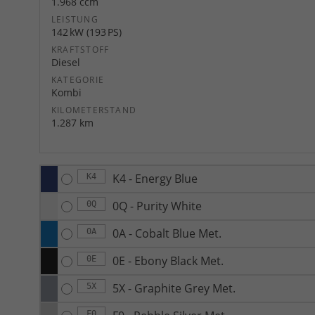
1.968 ccm
LEISTUNG
142 kW (193 PS)
KRAFTSTOFF
Diesel
KATEGORIE
Kombi
KILOMETERSTAND
1.287 km
K4 - Energy Blue
K4
0Q - Purity White
0Q
0A - Cobalt Blue Met.
0A
0E - Ebony Black Met.
0E
5X - Graphite Grey Met.
5X
F0