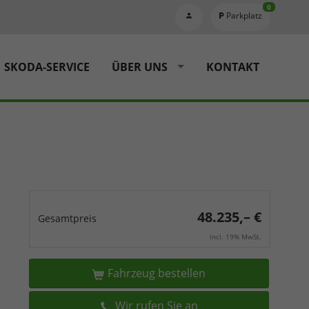
0
Parkplatz
SKODA-SERVICE
ÜBER UNS
KONTAKT
48.235,– €
Gesamtpreis
incl. 19% MwSt.
Fahrzeug bestellen
Wir rufen Sie an