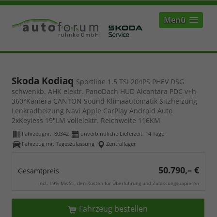
Menü
Skoda Kodiaq
Sportline 1.5 TSI 204PS PHEV DSG
schwenkb. AHK elektr. PanoDach HUD Alcantara PDC v+h
360°Kamera CANTON Sound Klimaautomatik Sitzheizung
Lenkradheizung Navi Apple CarPlay Android Auto
2xKeyless 19"LM vollelektr. Reichweite 116KM
Fahrzeugnr.:
80342
unverbindliche Lieferzeit:
14 Tage
Fahrzeug mit Tageszulassung
Zentrallager
50.790,– €
Gesamtpreis
incl. 19% MwSt., den Kosten für Überführung und Zulassungspapieren
Fahrzeug bestellen