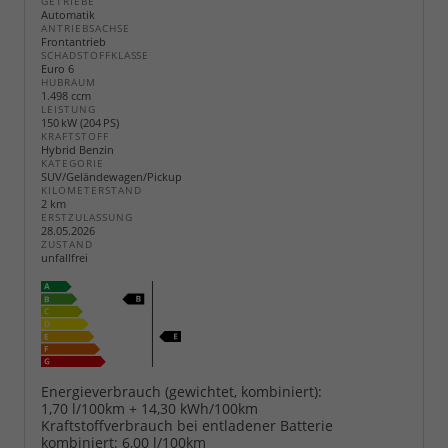
GETRIEBE
Automatik
ANTRIEBSACHSE
Frontantrieb
SCHADSTOFFKLASSE
Euro 6
HUBRAUM
1.498 ccm
LEISTUNG
150 kW (204 PS)
KRAFTSTOFF
Hybrid Benzin
KATEGORIE
SUV/Geländewagen/Pickup
KILOMETERSTAND
2 km
ERSTZULASSUNG
28.05.2026
ZUSTAND
unfallfrei
Energieverbrauch (gewichtet, kombiniert):
1,70 l/100km + 14,30 kWh/100km
Kraftstoffverbrauch bei entladener Batterie
kombiniert:
6,00 l/100km