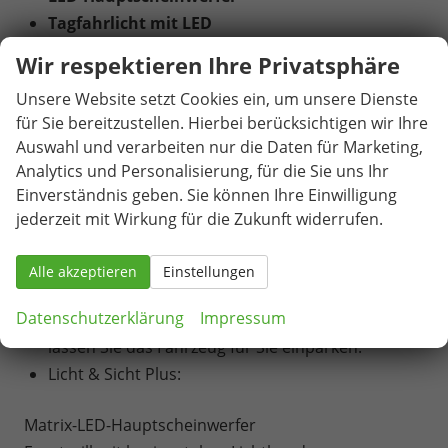
Tagfahrlicht mit LED
Anhängerkupplung, elektr. schwenkbar
Wir respektieren Ihre Privatsphäre
Anhängerrangierassistent
Unsere Website setzt Cookies ein, um unsere Dienste
Elektrische Heckklappe mit Komfortbedienung
für Sie bereitzustellen. Hierbei berücksichtigen wir Ihre
(Easy Open und Close)
Auswahl und verarbeiten nur die Daten für Marketing,
CANTON Soundsystem
Analytics und Personalisierung, für die Sie uns Ihr
schwarzer Dachhimmel
Einverständnis geben. Sie können Ihre Einwilligung
Vordersitze mit Memoryfunktion
jederzeit mit Wirkung für die Zukunft widerrufen.
Vollelektrische Reichweite: 116 Km
Anschlussgarantie 2 Jahre, maximal 120.000km
Alle akzeptieren
Einstellungen
Trainiertes Parken (Trained Park Assist):
Datenschutzerklärung
Impressum
Speichern Sie Ihre favorisierten Parkplätze und
lassen Sie das Fahrzeug für Sie einparken.
Licht & Sicht Plus:
Matrix-LED-Hauptscheinwerfer