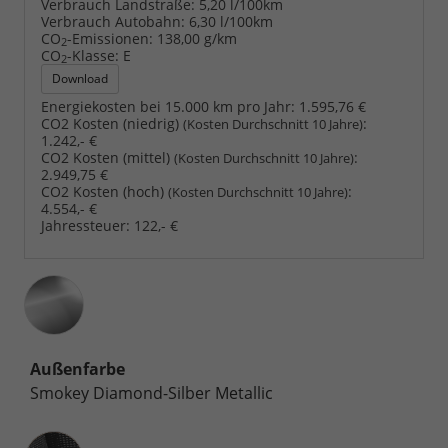
Verbrauch Landstraße:
5,20 l/100km
Verbrauch Autobahn:
6,30 l/100km
CO
-Emissionen:
138,00 g/km
2
CO
-Klasse:
E
2
Download
Energiekosten bei 15.000 km pro Jahr:
1.595,76 €
CO2 Kosten (niedrig)
:
(Kosten Durchschnitt 10 Jahre)
1.242,- €
CO2 Kosten (mittel)
:
(Kosten Durchschnitt 10 Jahre)
2.949,75 €
CO2 Kosten (hoch)
:
(Kosten Durchschnitt 10 Jahre)
4.554,- €
Jahressteuer:
122,- €
Außenfarbe
Smokey Diamond-Silber Metallic
Innenausstattung