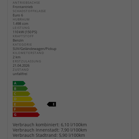
ANTRIEBSACHSE
Frontantrieb
SCHADSTOFFKLASSE
Euro 6
HUBRAUM
1.498 ccm
LEISTUNG
110 kW (150 PS)
KRAFTSTOFF
Benzin
KATEGORIE
SUV/Geländewagen/Pickup
KILOMETERSTAND
2 km
ERSTZULASSUNG
21.04.2026
ZUSTAND
unfallfrei
Verbrauch kombiniert:
6,10 l/100km
Verbrauch Innenstadt:
7,90 l/100km
Verbrauch Stadtrand:
5,90 l/100km