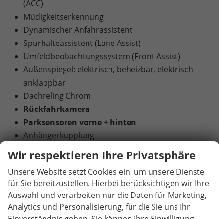
(ACC)
Müdigkeitserkennung
Dynamischer Anfahrassistent
Spurhalteassistent (Lane Assist)
Umfeldbeobachtungssystem (Front Assist)
Außenspiegel: elektrisch, beheizbar, elektrisch
anklappbar
Dachreling Chrom
Rückfahrkamera
Parksensoren vorne + hinten
Anhängerkupplung
17"" LM-Felgen mit Reifen 215/55R17
Wir respektieren Ihre Privatsphäre
Nebelscheinwerfer vorne
Unsere Website setzt Cookies ein, um unsere Dienste
Tagfahrlicht mit LED
für Sie bereitzustellen. Hierbei berücksichtigen wir Ihre
LED-Scheinwerfer
Auswahl und verarbeiten nur die Daten für Marketing,
Geschwindigkeitserkennung
Analytics und Personalisierung, für die Sie uns Ihr
Navigation vorbereitet
Einverständnis geben. Sie können Ihre Einwilligung