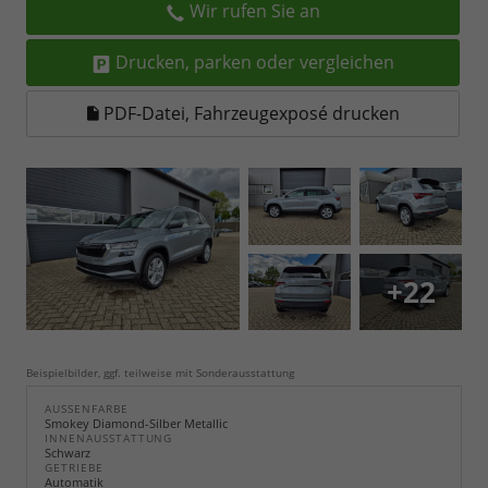
Wir rufen Sie an
Drucken, parken oder vergleichen
PDF-Datei, Fahrzeugexposé drucken
+22
Beispielbilder, ggf. teilweise mit Sonderausstattung
AUSSENFARBE
Smokey Diamond-Silber Metallic
INNENAUSSTATTUNG
Schwarz
GETRIEBE
Automatik