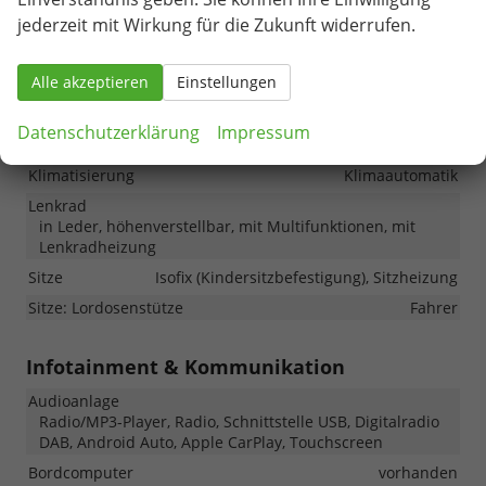
wireless Apple Carplay / Android Auto
jederzeit mit Wirkung für die Zukunft widerrufen.
Garantieverlängerung: 5 Jahre / 100.000 KM
Alle akzeptieren
Einstellungen
Innen
Datenschutzerklärung
Impressum
Fensterheber
elektrisch
Klimatisierung
Klimaautomatik
Lenkrad
in Leder, höhenverstellbar, mit Multifunktionen, mit
Lenkradheizung
Sitze
Isofix (Kindersitzbefestigung), Sitzheizung
Sitze: Lordosenstütze
Fahrer
Infotainment & Kommunikation
Audioanlage
Radio/MP3-Player, Radio, Schnittstelle USB, Digitalradio
DAB, Android Auto, Apple CarPlay, Touchscreen
Bordcomputer
vorhanden