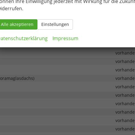
önnen Ihre Einwilligung jederzeit mit Wirkung für die Zukunf
iderrufen.
vorhande
vorhande
Alle akzeptieren
Einstellungen
vorhande
vorhande
atenschutzerklärung
Impressum
vorhande
vorhande
vorhande
vorhande
anoramaglasdachs)
vorhande
vorhande
vorhande
vorhande
vorhande
vorhande
vorhande