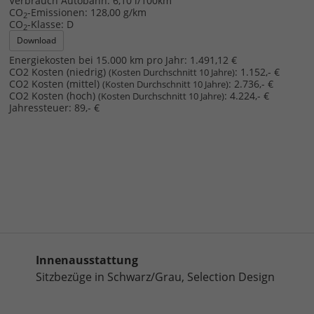
Verbrauch Autobahn:
6,10 l/100km
CO
-Emissionen:
128,00 g/km
2
CO
-Klasse:
D
2
Download
Energiekosten bei 15.000 km pro Jahr:
1.491,12 €
CO2 Kosten (niedrig)
:
1.152,- €
(Kosten Durchschnitt 10 Jahre)
CO2 Kosten (mittel)
:
2.736,- €
(Kosten Durchschnitt 10 Jahre)
CO2 Kosten (hoch)
:
4.224,- €
(Kosten Durchschnitt 10 Jahre)
Jahressteuer:
89,- €
Innenausstattung
Sitzbezüge in Schwarz/Grau, Selection Design