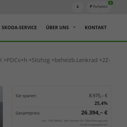
0
Parkplatz
SKODA-SERVICE
ÜBER UNS
KONTAKT
K +PDCv+h +Sitzhzg +beheizb.Lenkrad +2Z-
8.975,– €
Sie sparen:
25,4%
26.394,– €
Gesamtpreis
incl. 19% MwSt., den Kosten für Überführung und
Zulassungspapieren