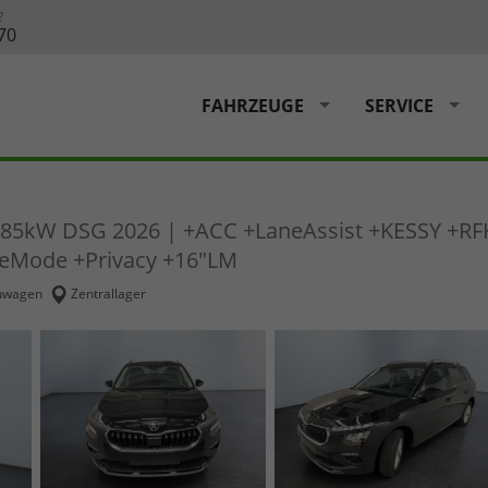
?
70
FAHRZEUGE
SERVICE
S/85kW DSG 2026 | +ACC +LaneAssist +KESSY +RF
iveMode +Privacy +16"LM
uwagen
Zentrallager