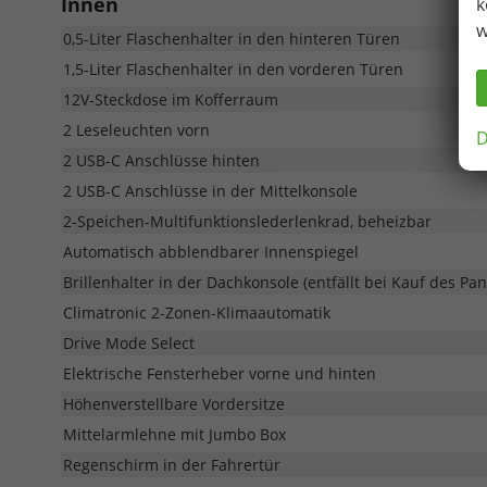
Innen
k
w
0,5-Liter Flaschenhalter in den hinteren Türen
1,5-Liter Flaschenhalter in den vorderen Türen
12V-Steckdose im Kofferraum
2 Leseleuchten vorn
D
2 USB-C Anschlüsse hinten
2 USB-C Anschlüsse in der Mittelkonsole
2-Speichen-Multifunktionslederlenkrad, beheizbar
Automatisch abblendbarer Innenspiegel
Brillenhalter in der Dachkonsole (entfällt bei Kauf des P
Climatronic 2-Zonen-Klimaautomatik
Drive Mode Select
Elektrische Fensterheber vorne und hinten
Höhenverstellbare Vordersitze
Mittelarmlehne mit Jumbo Box
Regenschirm in der Fahrertür