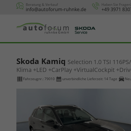
Beratung & Verkauf
Haben Sie Fragen
info@autoforum-ruhnke.de
+49 3971 830
Skoda Kamiq
Selection 1.0 TSI 116P
Klima +LED +CarPlay +VirtualCockpit +Dr
Fahrzeugnr.:
79010
unverbindliche Lieferzeit:
14 Tage
Ne