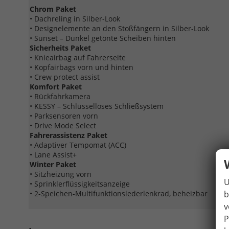
Chrom Paket
• Dachreling in Silber-Look
• Designelemente an den Stoßfängern in Silber-Look
• Sunset – Dunkel getönte Scheiben hinten
Sicherheits Paket
• Knieairbag auf Fahrerseite
• Kopfairbags vorn und hinten
• Crew protect assist
Komfort Paket
• Rückfahrkamera
• KESSY – Schlüsselloses Schließsystem
• Parksensoren vorn
• Drive Mode Select
Fahrerassistenz Paket
• Adaptiver Tempomat (ACC)
• Lane Assist+
Winter Paket
• Sitzheizung vorn
U
• Sprinklerflüssigkeitsanzeige
b
• 2-Speichen-Multifunktionslederlenkrad, beheizbar
v
P