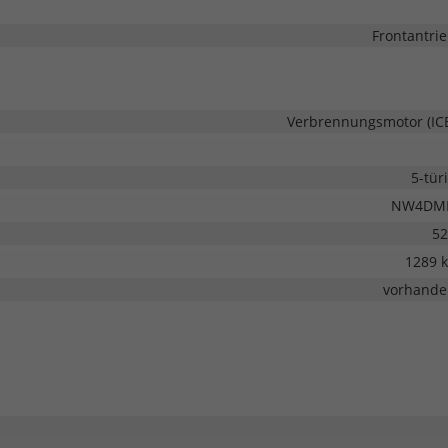
Frontantri
Verbrennungsmotor (IC
5-tür
NW4DM
52
1289 
vorhande