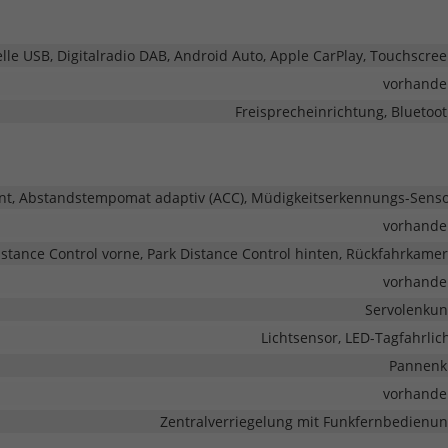
elle USB, Digitalradio DAB, Android Auto, Apple CarPlay, Touchscre
vorhande
Freisprecheinrichtung, Bluetoo
ent, Abstandstempomat adaptiv (ACC), Müdigkeitserkennungs-Sens
vorhande
istance Control vorne, Park Distance Control hinten, Rückfahrkame
vorhande
Servolenku
Lichtsensor, LED-Tagfahrlic
Pannenk
vorhande
Zentralverriegelung mit Funkfernbedienu