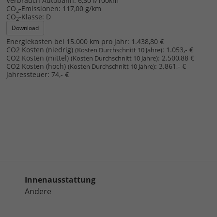
Verbrauch Autobahn:
6,30 l/100km
CO
-Emissionen:
117,00 g/km
2
CO
-Klasse:
D
2
Download
Energiekosten bei 15.000 km pro Jahr:
1.438,80 €
CO2 Kosten (niedrig)
:
1.053,- €
(Kosten Durchschnitt 10 Jahre)
CO2 Kosten (mittel)
:
2.500,88 €
(Kosten Durchschnitt 10 Jahre)
CO2 Kosten (hoch)
:
3.861,- €
(Kosten Durchschnitt 10 Jahre)
Jahressteuer:
74,- €
Innenausstattung
Andere