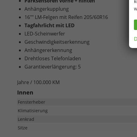
Parksensoren vorne + hinten
k
w
Anhängerkupplung
16"" LM-Felgen mit Reifen 205/60R16
Tagfahrlicht mit LED
LED-Scheinwerfer
D
Geschwindigkeitserkennung
Anhängererkennung
Drehtloses Telefonladen
Garantieverlängerung: 5
Jahre / 100.000 KM
Innen
Fensterheber
Klimatisierung
Lenkrad
Sitze