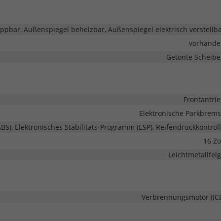
ppbar, Außenspiegel beheizbar, Außenspiegel elektrisch verstellb
vorhande
Getönte Scheib
Frontantri
Elektronische Parkbrem
BS), Elektronisches Stabilitäts-Programm (ESP), Reifendruckkontrol
16 Zo
Leichtmetallfel
Verbrennungsmotor (IC