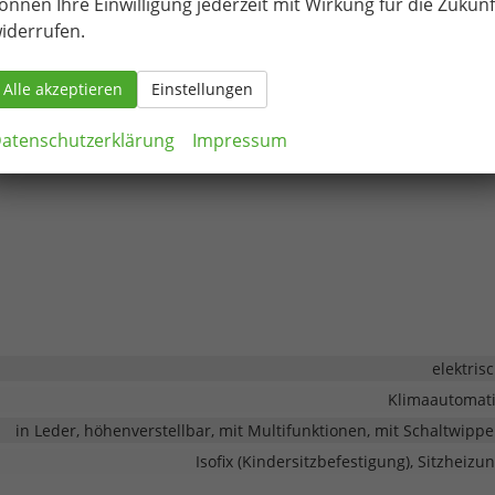
önnen Ihre Einwilligung jederzeit mit Wirkung für die Zukunf
iderrufen.
Alle akzeptieren
Einstellungen
atenschutzerklärung
Impressum
elektris
Klimaautomat
in Leder, höhenverstellbar, mit Multifunktionen, mit Schaltwipp
Isofix (Kindersitzbefestigung), Sitzheizu