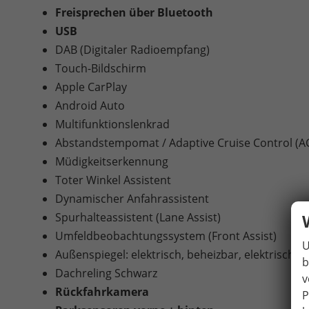
Freisprechen über Bluetooth
USB
DAB (Digitaler Radioempfang)
Touch-Bildschirm
Apple CarPlay
Android Auto
Multifunktionslenkrad
Abstandstempomat / Adaptive Cruise Control (A
Müdigkeitserkennung
Toter Winkel Assistent
Dynamischer Anfahrassistent
Spurhalteassistent (Lane Assist)
Umfeldbeobachtungssystem (Front Assist)
U
Außenspiegel: elektrisch, beheizbar, elektrisch 
b
Dachreling Schwarz
v
Rückfahrkamera
P