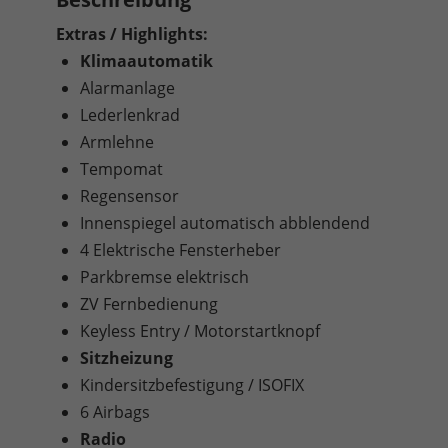
Extras / Highlights:
Klimaautomatik
Alarmanlage
Lederlenkrad
Armlehne
Tempomat
Regensensor
Innenspiegel automatisch abblendend
4 Elektrische Fensterheber
Parkbremse elektrisch
ZV Fernbedienung
Keyless Entry / Motorstartknopf
Sitzheizung
Kindersitzbefestigung / ISOFIX
6 Airbags
Radio