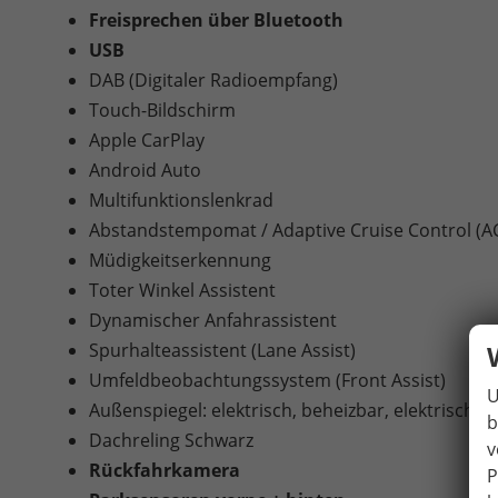
Freisprechen über Bluetooth
USB
DAB (Digitaler Radioempfang)
Touch-Bildschirm
Apple CarPlay
Android Auto
Multifunktionslenkrad
Abstandstempomat / Adaptive Cruise Control (A
Müdigkeitserkennung
Toter Winkel Assistent
Dynamischer Anfahrassistent
Spurhalteassistent (Lane Assist)
Umfeldbeobachtungssystem (Front Assist)
U
Außenspiegel: elektrisch, beheizbar, elektrisch 
b
Dachreling Schwarz
v
Rückfahrkamera
P