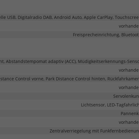
elle USB, Digitalradio DAB, Android Auto, Apple CarPlay, Touchscre
vorhande
Freisprecheinrichtung, Bluetoo
ent, Abstandstempomat adaptiv (ACC), Müdigkeitserkennungs-Sens
vorhande
istance Control vorne, Park Distance Control hinten, Rückfahrkame
vorhande
Servolenku
Lichtsensor, LED-Tagfahrlic
Pannenk
vorhande
Zentralverriegelung mit Funkfernbedienu