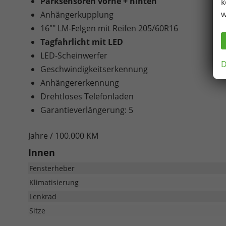
Parksensoren vorne + hinten
k
w
Anhängerkupplung
16"" LM-Felgen mit Reifen 205/60R16
Tagfahrlicht mit LED
LED-Scheinwerfer
D
Geschwindigkeitserkennung
Anhängererkennung
Drehtloses Telefonladen
Garantieverlängerung: 5
Jahre / 100.000 KM
Innen
Fensterheber
Klimatisierung
Lenkrad
Sitze