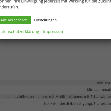
önnen Ihre Einwilligung jederzeit mit Wirkung für die Zukunf
iderrufen.
Alle akzeptieren
Einstellungen
atenschutzerklärung
Impressum
elektris
Klimaautomat
in Leder, höhenverstellbar, mit Multifunktionen, mit Schaltwipp
Isofix (Kindersitzbefestigung), Sitzheizu