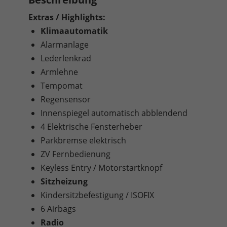
Extras / Highlights:
Klimaautomatik
Alarmanlage
Lederlenkrad
Armlehne
Tempomat
Regensensor
Innenspiegel automatisch abblendend
4 Elektrische Fensterheber
Parkbremse elektrisch
ZV Fernbedienung
Keyless Entry / Motorstartknopf
Sitzheizung
Kindersitzbefestigung / ISOFIX
6 Airbags
Radio