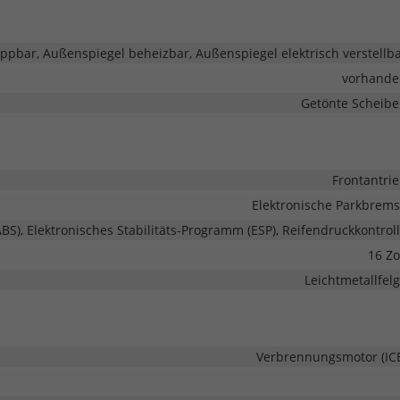
ppbar, Außenspiegel beheizbar, Außenspiegel elektrisch verstellb
vorhande
Getönte Scheib
Frontantri
Elektronische Parkbrem
BS), Elektronisches Stabilitäts-Programm (ESP), Reifendruckkontrol
16 Zo
Leichtmetallfel
Verbrennungsmotor (IC