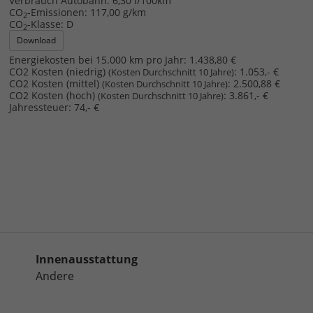
Verbrauch Autobahn:
6,30 l/100km
CO
-Emissionen:
117,00 g/km
2
CO
-Klasse:
D
2
Download
Energiekosten bei 15.000 km pro Jahr:
1.438,80 €
CO2 Kosten (niedrig)
:
1.053,- €
(Kosten Durchschnitt 10 Jahre)
CO2 Kosten (mittel)
:
2.500,88 €
(Kosten Durchschnitt 10 Jahre)
CO2 Kosten (hoch)
:
3.861,- €
(Kosten Durchschnitt 10 Jahre)
Jahressteuer:
74,- €
Innenausstattung
Andere