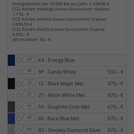
Energiekosten bei 15.000 km pro Jahr:
1.438,80 €
CO2 Kosten (niedrig)
:
(Kosten Durchschnitt 10 Jahre)
1.116,- €
CO2 Kosten (mittel)
:
(Kosten Durchschnitt 10 Jahre)
2.650,50 €
CO2 Kosten (hoch)
:
(Kosten Durchschnitt 10 Jahre)
4.092,- €
Jahressteuer:
80,- €
K4 - Energy Blue
K4
9P - Candy White
532,– €
9P
1Z - Black Magic Met.
670,– €
1Z
2Y - Moon White Met.
670,– €
2Y
5X - Graphite Grey Met.
670,– €
5X
8X - Race Blue Met.
670,– €
8X
B3 - Smokey Diamond Silver
670,– €
B3