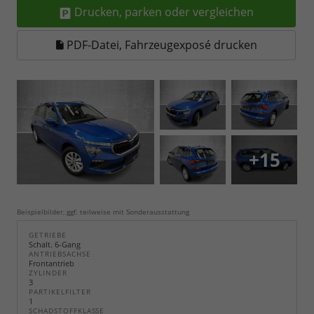
Drucken, parken oder vergleichen
PDF-Datei, Fahrzeugexposé drucken
+15
Beispielbilder, ggf. teilweise mit Sonderausstattung
GETRIEBE
Schalt. 6-Gang
ANTRIEBSACHSE
Frontantrieb
ZYLINDER
3
PARTIKELFILTER
1
SCHADSTOFFKLASSE