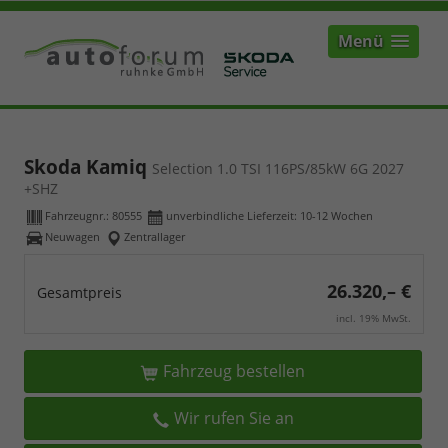
Menü
Skoda Kamiq
Selection 1.0 TSI 116PS/85kW 6G 2027
+SHZ
Fahrzeugnr.:
80555
unverbindliche Lieferzeit: 10-12 Wochen
Neuwagen
Zentrallager
26.320,– €
Gesamtpreis
incl. 19% MwSt.
Fahrzeug bestellen
Wir rufen Sie an