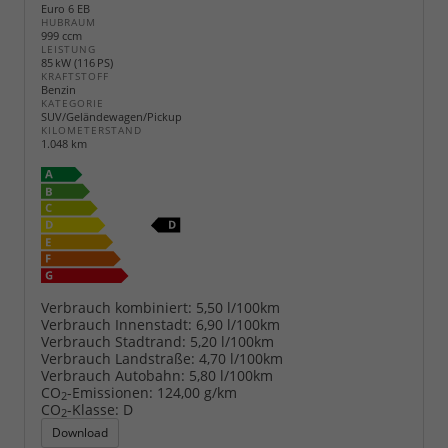
Euro 6 EB
HUBRAUM
999 ccm
LEISTUNG
85 kW (116 PS)
KRAFTSTOFF
Benzin
KATEGORIE
SUV/Geländewagen/Pickup
KILOMETERSTAND
1.048 km
Verbrauch kombiniert:
5,50 l/100km
Verbrauch Innenstadt:
6,90 l/100km
Verbrauch Stadtrand:
5,20 l/100km
Verbrauch Landstraße:
4,70 l/100km
Verbrauch Autobahn:
5,80 l/100km
CO
-Emissionen:
124,00 g/km
2
CO
-Klasse:
D
2
Download