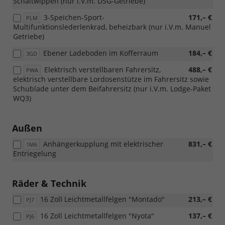
Schaltwippen (nur i.V.m. DSG-Getriebe)
3-Speichen-Sport-
171,– €
PLM
Multifunktionslederlenkrad, beheizbark (nur i.V.m. Manuel
Getriebe)
Ebener Ladeboden im Kofferraum
184,– €
3GD
Elektrisch verstellbaren Fahrersitz,
488,– €
PWA
elektrisch verstellbare Lordosenstütze im Fahrersitz sowie
Schublade unter dem Beifahrersitz (nur i.V.m. Lodge-Paket
WQ3)
Außen
Anhängerkupplung mit elektrischer
831,– €
1M6
Entriegelung
Räder & Technik
16 Zoll Leichtmetallfelgen "Montado"
213,– €
PJ7
16 Zoll Leichtmetallfelgen "Nyota"
137,– €
PJ6