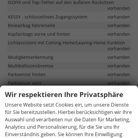
ISOFIX und Top-Tether auf den äußeren Rücksitzen
vorhanden
KESSY - schlüsselloses Zugangssystem
vorhanden
Knieairbag Fahrerseite
vorhanden
Kopfairbags vorne und hinten
vorhanden
Lichtassistent mit Coming-Home/Leaving-Home-Funktion
vorhanden
Müdigkeitserkennung
vorhanden
Multikollisionsbremse
vorhanden
Parksensor hinten
vorhanden
Parksensor vorn
vorhanden
Regensensor
vorhanden
Wir respektieren Ihre Privatsphäre
Rückfahrkamera
vorhanden
Unsere Website setzt Cookies ein, um unsere Dienste
Seitenairbags vorne
vorhanden
für Sie bereitzustellen. Hierbei berücksichtigen wir Ihre
Spurhalteassistent
vorhanden
Auswahl und verarbeiten nur die Daten für Marketing,
Verkehrszeichenerkennung
vorhanden
Analytics und Personalisierung, für die Sie uns Ihr
Einverständnis geben. Sie können Ihre Einwilligung