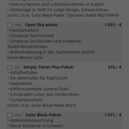
• Interieurleisten und Luftdüsenrahmen in Kupfer
• Sitzbezüge in Stoff im Lodge Design, Schwarz/Grau
(nicht i.V.m. Suite Black-Paket / Dynamic-Paket WQ7/WKH)
Open Sky-paket:
1.051,– €
WIW
• Panoramadach
• Schwarze Dachhimmel
• Schwarze Dachleisten und Schwarze
Seiteinfensterleisten
• Brillenhalterung in der Dachkonsole entfällt
(serie Monte Carlo
Simply Clever Plus-Paket:
315,– €
PIK
• Abfallbehälter
• Ein ablethalter für Kopfstütze
• Gepäcknetz
• Kofferaummatte Gummi/Textil
• Schubladen unter den Vordersitzen
• Türkantenschutz
(nicht i.V.m. Suite Black-Paket WQ7)
Suite Black-Paket:
1.511,– €
WQ7
• Ambientebeleuchtung
• Decor-Elemente in Schwarz