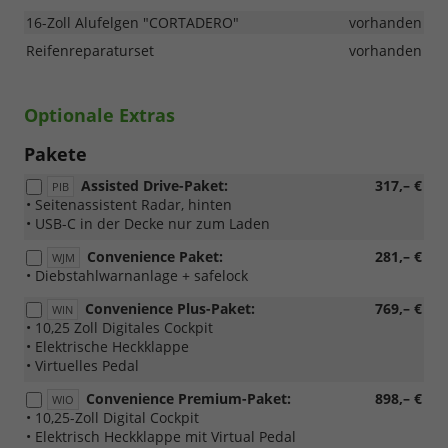
16-Zoll Alufelgen "CORTADERO"
vorhanden
Reifenreparaturset
vorhanden
Optionale Extras
Pakete
Assisted Drive-Paket:
317,– €
PIB
• Seitenassistent Radar, hinten
• USB-C in der Decke nur zum Laden
Convenience Paket:
281,– €
WJM
• Diebstahlwarnanlage + safelock
Convenience Plus-Paket:
769,– €
WIN
• 10,25 Zoll Digitales Cockpit
• Elektrische Heckklappe
• Virtuelles Pedal
Convenience Premium-Paket:
898,– €
WIO
• 10,25-Zoll Digital Cockpit
• Elektrisch Heckklappe mit Virtual Pedal