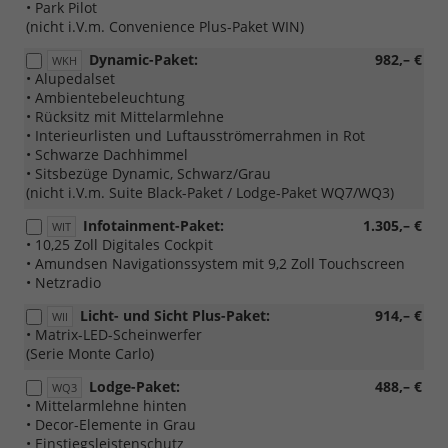
• Park Pilot
(nicht i.V.m. Convenience Plus-Paket WIN)
Dynamic-Paket:
982,– €
WKH
• Alupedalset
• Ambientebeleuchtung
• Rücksitz mit Mittelarmlehne
• Interieurlisten und Luftausströmerrahmen in Rot
• Schwarze Dachhimmel
• Sitsbezüge Dynamic, Schwarz/Grau
(nicht i.V.m. Suite Black-Paket / Lodge-Paket WQ7/WQ3)
Infotainment-Paket:
1.305,– €
WIT
• 10,25 Zoll Digitales Cockpit
• Amundsen Navigationssystem mit 9,2 Zoll Touchscreen
• Netzradio
Licht- und Sicht Plus-Paket:
914,– €
WII
• Matrix-LED-Scheinwerfer
(Serie Monte Carlo)
Lodge-Paket:
488,– €
WQ3
• Mittelarmlehne hinten
• Decor-Elemente in Grau
• Einstiegsleistenschutz