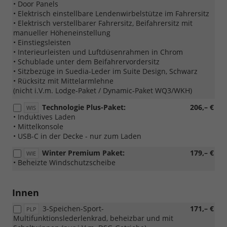
• Door Panels
• Elektrisch einstellbare Lendenwirbelstütze im Fahrersitz
• Elektrisch verstellbarer Fahrersitz, Beifahrersitz mit
manueller Höheneinstellung
• Einstiegsleisten
• Interieurleisten und Luftdüsenrahmen in Chrom
• Schublade unter dem Beifahrervordersitz
• Sitzbezüge in Suedia-Leder im Suite Design, Schwarz
• Rücksitz mit Mittelarmlehne
(nicht i.V.m. Lodge-Paket / Dynamic-Paket WQ3/WKH)
Technologie Plus-Paket:
206,– €
WIS
• Induktives Laden
• Mittelkonsole
• USB-C in der Decke - nur zum Laden
Winter Premium Paket:
179,– €
WIE
• Beheizte Windschutzscheibe
Innen
3-Speichen-Sport-
171,– €
PLP
Multifunktionslederlenkrad, beheizbar und mit