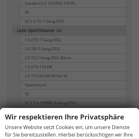
Standard 2.0 TDI DSG 150 PS
VZ
VZ 2.0 TSI 7-Gang-DSG
Leon Sportstourer
208
1.5 eTSI 7-Gang-DSG
2.0 TDI 7-Gang-DSG
2.0 TSI 7-Gang-DSG 4Drive
1.5 eTSI 110 kW
2.0 TSI 245 kW 4Drive VZ
Sportstourer
VZ
VZ 1.5 e-HYBRID 6-Gang-DSG
VZ 2.0 TSI
Wir respektieren Ihre Privatsphäre
VZ 2.0 TSI 7-Gang-DSG 4Drive
Unsere Website setzt Cookies ein, um unsere Dienste
Terramar
86
für Sie bereitzustellen. Hierbei berücksichtigen wir Ihre