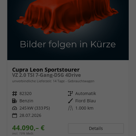
Cupra Leon Sportstourer
VZ 2.0 TSI 7-Gang-DSG 4Drive
unverbindliche Lieferzeit:
14 Tage
Gebrauchtwagen
Fahrzeugnr.
82320
Getriebe
Automatik
Kraftstoff
Benzin
Außenfarbe
Fiord Blau
Leistung
245 kW (333 PS)
Kilometerstand
1.000 km
28.07.2026
44.090,– €
Details
incl. 19% MwSt.