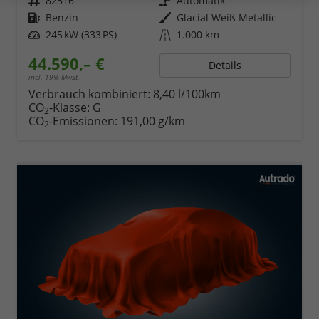
Fahrzeugnr.
82316
Getriebe
Automatik
Kraftstoff
Benzin
Außenfarbe
Glacial Weiß Metallic
Leistung
245 kW (333 PS)
Kilometerstand
1.000 km
44.590,– €
Details
incl. 19% MwSt.
Verbrauch kombiniert:
8,40 l/100km
CO
-Klasse:
G
2
CO
-Emissionen:
191,00 g/km
2