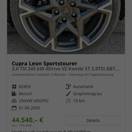
Cupra Leon Sportstourer
2.0 TSI 245 kW 4Drive VZ Kombi ST 2.0TSI ABT AHK Sound ACC Pano
unverbindliche Lieferzeit:
4 Wochen
Fahrzeug mit Tageszulassung
Fahrzeugnr.
82859
Getriebe
Automatik
Kraftstoff
Benzin
Außenfarbe
Graphenegrau
Leistung
294 kW (400 PS)
Kilometerstand
10 km
01.06.2026
44.540,– €
Details
incl. 19% MwSt.