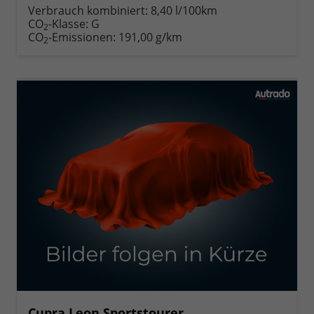
Verbrauch kombiniert:
8,40 l/100km
CO
-Klasse:
G
2
CO
-Emissionen:
191,00 g/km
2
Cupra Leon Sportstourer