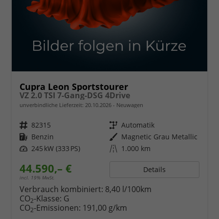
Cupra Leon Sportstourer
VZ 2.0 TSI 7-Gang-DSG 4Drive
unverbindliche Lieferzeit:
20.10.2026
Neuwagen
Fahrzeugnr.
82315
Getriebe
Automatik
Kraftstoff
Benzin
Außenfarbe
Magnetic Grau Metallic
Leistung
245 kW (333 PS)
Kilometerstand
1.000 km
44.590,– €
Details
incl. 19% MwSt.
Verbrauch kombiniert:
8,40 l/100km
CO
-Klasse:
G
2
CO
-Emissionen:
191,00 g/km
2