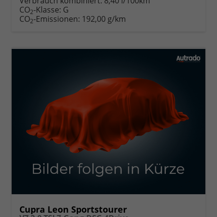
Verbrauch kombiniert:
8,40 l/100km
CO
-Klasse:
G
2
CO
-Emissionen:
192,00 g/km
2
Cupra Leon Sportstourer