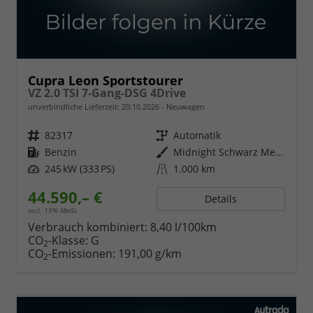
Cupra Leon Sportstourer
VZ 2.0 TSI 7-Gang-DSG 4Drive
unverbindliche Lieferzeit:
20.10.2026
Neuwagen
Fahrzeugnr.
82317
Getriebe
Automatik
Kraftstoff
Benzin
Außenfarbe
Midnight Schwarz Metallic
Leistung
245 kW (333 PS)
Kilometerstand
1.000 km
44.590,– €
Details
incl. 19% MwSt.
Verbrauch kombiniert:
8,40 l/100km
CO
-Klasse:
G
2
CO
-Emissionen:
191,00 g/km
2