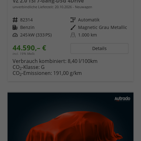
VZ 2.0 TSI 7-Gang-DSG 4Drive
unverbindliche Lieferzeit:
20.10.2026
Neuwagen
Fahrzeugnr.
82314
Getriebe
Automatik
Kraftstoff
Benzin
Außenfarbe
Magnetic Grau Metallic
Leistung
245 kW (333 PS)
Kilometerstand
1.000 km
44.590,– €
Details
incl. 19% MwSt.
Verbrauch kombiniert:
8,40 l/100km
CO
-Klasse:
G
2
CO
-Emissionen:
191,00 g/km
2