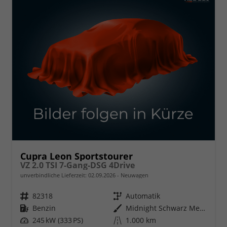
Cupra Leon Sportstourer
VZ 2.0 TSI 7-Gang-DSG 4Drive
unverbindliche Lieferzeit:
02.09.2026
Neuwagen
Fahrzeugnr.
82318
Getriebe
Automatik
Kraftstoff
Benzin
Außenfarbe
Midnight Schwarz Metallic
Leistung
245 kW (333 PS)
Kilometerstand
1.000 km