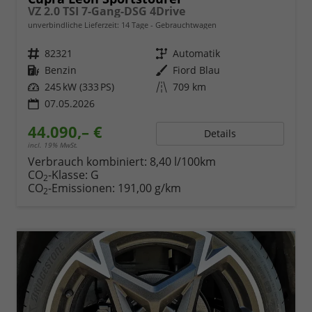
VZ 2.0 TSI 7-Gang-DSG 4Drive
unverbindliche Lieferzeit:
14 Tage
Gebrauchtwagen
Fahrzeugnr.
82321
Getriebe
Automatik
Kraftstoff
Benzin
Außenfarbe
Fiord Blau
Leistung
245 kW (333 PS)
Kilometerstand
709 km
07.05.2026
44.090,– €
Details
incl. 19% MwSt.
Verbrauch kombiniert:
8,40 l/100km
CO
-Klasse:
G
2
CO
-Emissionen:
191,00 g/km
2