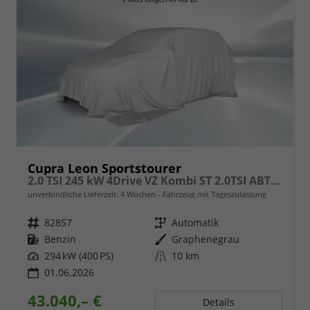
Cupra Leon Sportstourer
2.0 TSI 245 kW 4Drive VZ Kombi ST 2.0TSI ABT AHK ACC
unverbindliche Lieferzeit:
4 Wochen
Fahrzeug mit Tageszulassung
Fahrzeugnr.
82857
Getriebe
Automatik
Kraftstoff
Benzin
Außenfarbe
Graphenegrau
Leistung
294 kW (400 PS)
Kilometerstand
10 km
01.06.2026
43.040,– €
Details