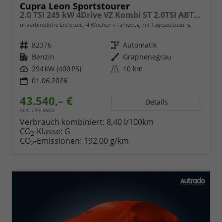
Cupra Leon Sportstourer
2.0 TSI 245 kW 4Drive VZ Kombi ST 2.0TSI ABT AHK Sound ACC
unverbindliche Lieferzeit:
4 Wochen
Fahrzeug mit Tageszulassung
Fahrzeugnr.
82376
Getriebe
Automatik
Kraftstoff
Benzin
Außenfarbe
Graphenegrau
Leistung
294 kW (400 PS)
Kilometerstand
10 km
01.06.2026
43.540,– €
Details
incl. 19% MwSt.
Verbrauch kombiniert:
8,40 l/100km
CO
-Klasse:
G
2
CO
-Emissionen:
192,00 g/km
2