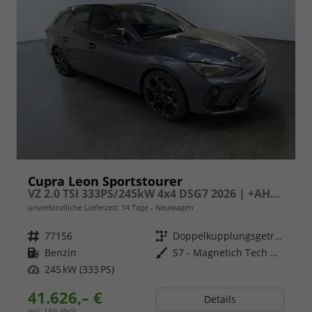
Cupra Leon Sportstourer
VZ 2.0 TSI 333PS/245kW 4x4 DSG7 2026 | +AHK +PANO +NAVI +Matrix +Immersive +5J Erw. Garantie
unverbindliche Lieferzeit:
14 Tage
Neuwagen
Fahrzeugnr.
77156
Getriebe
Doppelkupplungsgetriebe (DSG)
Kraftstoff
Benzin
Außenfarbe
S7 - Magnetich Tech Met.
Leistung
245 kW (333 PS)
41.626,– €
Details
incl. 19% MwSt.