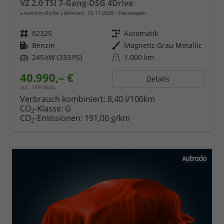
VZ 2.0 TSI 7-Gang-DSG 4Drive
unverbindliche Lieferzeit:
15.11.2026
Neuwagen
Fahrzeugnr.
82325
Getriebe
Automatik
Kraftstoff
Benzin
Außenfarbe
Magnetic Grau Metallic
Leistung
245 kW (333 PS)
Kilometerstand
1.000 km
40.990,– €
Details
incl. 19% MwSt.
Verbrauch kombiniert:
8,40 l/100km
CO
-Klasse:
G
2
CO
-Emissionen:
191,00 g/km
2