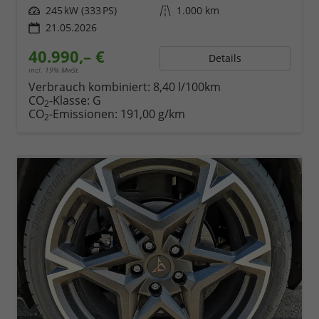
Leistung
245 kW (333 PS)
Kilometerstand
1.000 km
21.05.2026
40.990,– €
Details
incl. 19% MwSt.
Verbrauch kombiniert:
8,40 l/100km
CO
-Klasse:
G
2
CO
-Emissionen:
191,00 g/km
2