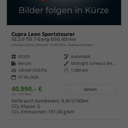
Cupra Leon Sportstourer
VZ 2.0 TSI 7-Gang-DSG 4Drive
unverbindliche Lieferzeit:
13.09.2026
Gebrauchtwagen
Fahrzeugnr.
82329
Getriebe
Automatik
Kraftstoff
Benzin
Außenfarbe
Midnight Schwarz Metallic
Leistung
245 kW (333 PS)
Kilometerstand
1.000 km
07.05.2026
40.990,– €
Details
incl. 19% MwSt.
Verbrauch kombiniert:
8,40 l/100km
CO
-Klasse:
G
2
CO
-Emissionen:
191,00 g/km
2