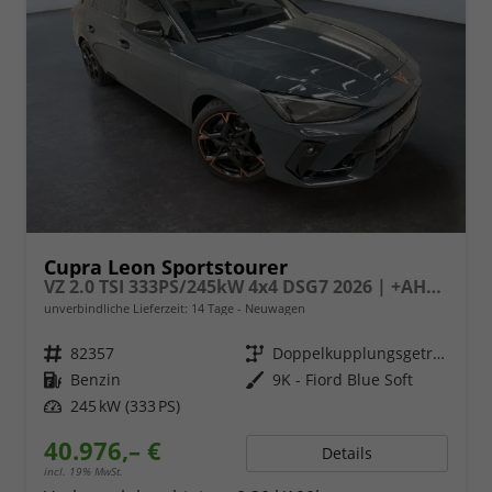
Cupra Leon Sportstourer
VZ 2.0 TSI 333PS/245kW 4x4 DSG7 2026 | +AHK +PANO +NAVI +Matrix +Immersive +5J Erw. Garantie
unverbindliche Lieferzeit:
14 Tage
Neuwagen
Fahrzeugnr.
82357
Getriebe
Doppelkupplungsgetriebe (DSG)
Kraftstoff
Benzin
Außenfarbe
9K - Fiord Blue Soft
Leistung
245 kW (333 PS)
40.976,– €
Details
incl. 19% MwSt.