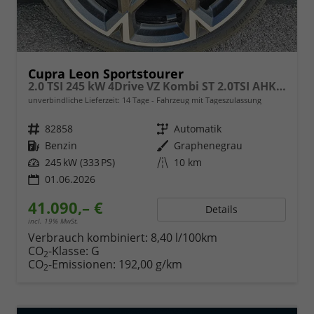
Cupra Leon Sportstourer
2.0 TSI 245 kW 4Drive VZ Kombi ST 2.0TSI AHK Sound ACC Pano
unverbindliche Lieferzeit:
14 Tage
Fahrzeug mit Tageszulassung
Fahrzeugnr.
82858
Getriebe
Automatik
Kraftstoff
Benzin
Außenfarbe
Graphenegrau
Leistung
245 kW (333 PS)
Kilometerstand
10 km
01.06.2026
41.090,– €
Details
incl. 19% MwSt.
Verbrauch kombiniert:
8,40 l/100km
CO
-Klasse:
G
2
CO
-Emissionen:
192,00 g/km
2