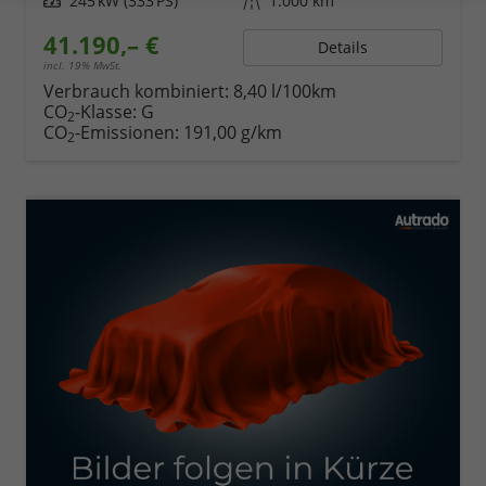
Leistung
245 kW (333 PS)
Kilometerstand
1.000 km
41.190,– €
Details
incl. 19% MwSt.
Verbrauch kombiniert:
8,40 l/100km
CO
-Klasse:
G
2
CO
-Emissionen:
191,00 g/km
2