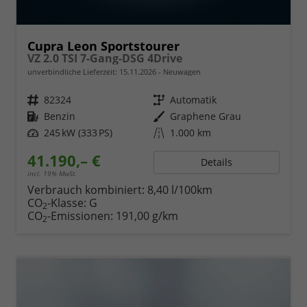
Cupra Leon Sportstourer
VZ 2.0 TSI 7-Gang-DSG 4Drive
unverbindliche Lieferzeit:
15.11.2026
Neuwagen
Fahrzeugnr.
82324
Getriebe
Automatik
Kraftstoff
Benzin
Außenfarbe
Graphene Grau
Leistung
245 kW (333 PS)
Kilometerstand
1.000 km
41.190,– €
Details
incl. 19% MwSt.
Verbrauch kombiniert:
8,40 l/100km
CO
-Klasse:
G
2
CO
-Emissionen:
191,00 g/km
2