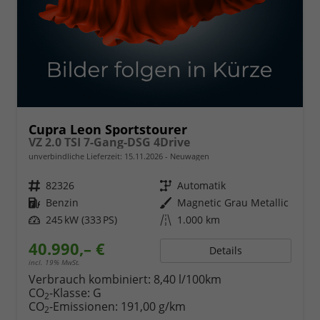
Cupra Leon Sportstourer
VZ 2.0 TSI 7-Gang-DSG 4Drive
unverbindliche Lieferzeit:
15.11.2026
Neuwagen
Fahrzeugnr.
82326
Getriebe
Automatik
Kraftstoff
Benzin
Außenfarbe
Magnetic Grau Metallic
Leistung
245 kW (333 PS)
Kilometerstand
1.000 km
40.990,– €
Details
incl. 19% MwSt.
Verbrauch kombiniert:
8,40 l/100km
CO
-Klasse:
G
2
CO
-Emissionen:
191,00 g/km
2