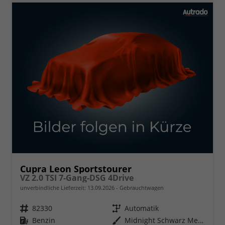
Cupra Leon Sportstourer
VZ 2.0 TSI 7-Gang-DSG 4Drive
unverbindliche Lieferzeit:
13.09.2026
Gebrauchtwagen
Fahrzeugnr.
82330
Getriebe
Automatik
Kraftstoff
Benzin
Außenfarbe
Midnight Schwarz Metallic