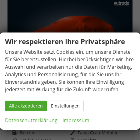
Wir respektieren Ihre Privatsphäre
Unsere Website setzt Cookies ein, um unsere Dienste
für Sie bereitzustellen. Hierbei berücksichtigen wir Ihre
Auswahl und verarbeiten nur die Daten für Marketing,
Analytics und Personalisierung, für die Sie uns Ihr
Einverständnis geben. Sie können Ihre Einwilligung
jederzeit mit Wirkung für die Zukunft widerrufen.
Cupra Leon Sportstourer
VZ 2.0 TSI 7-Gang-DSG 4Drive
Alle akzeptieren
Einstellungen
unverbindliche Lieferzeit:
15.11.2026
Neuwagen
Datenschutzerklärung
Impressum
Fahrzeugnr.
82323
Getriebe
Automatik
Kraftstoff
Benzin
Außenfarbe
Taiga Grau Metallic