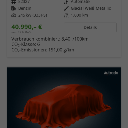
Fahrzeugnr.
82327
Getriebe
Automatik
Kraftstoff
Benzin
Außenfarbe
Glacial Weiß Metallic
Leistung
245 kW (333 PS)
Kilometerstand
1.000 km
40.990,– €
Details
incl. 19% MwSt.
Verbrauch kombiniert:
8,40 l/100km
CO
-Klasse:
G
2
CO
-Emissionen:
191,00 g/km
2