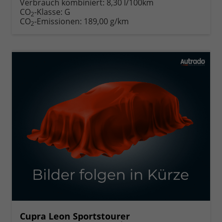
Verbrauch kombiniert:
8,30 l/100km
CO
-Klasse:
G
2
CO
-Emissionen:
189,00 g/km
2
Cupra Leon Sportstourer