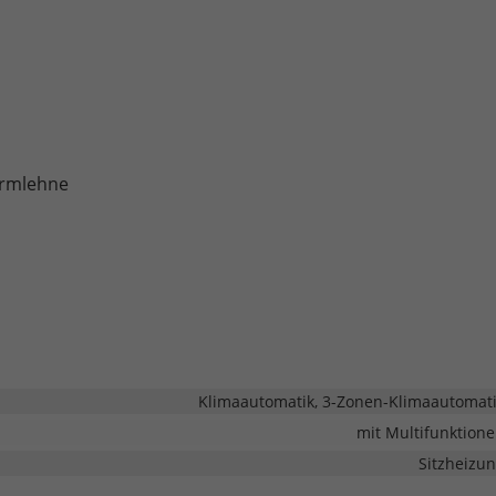
armlehne
Klimaautomatik, 3-Zonen-Klimaautomat
mit Multifunktion
Sitzheizu