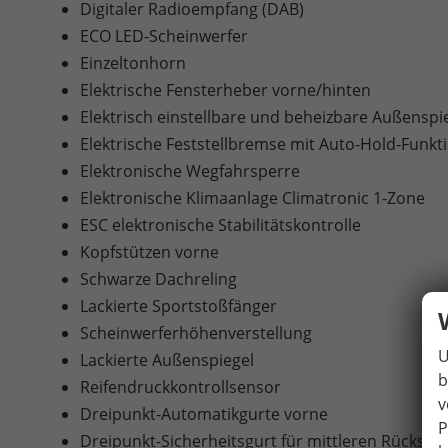
Digitaler Radioempfang (DAB)
ECO LED-Scheinwerfer
Einzeltonhorn
Elektrische Fensterheber vorne/hinten
Elektrisch einstellbare und beheizbare Außenspi
Elektrische Feststellbremse mit Auto-Hold-Funkt
Elektronische Wegfahrsperre
Elektronische Klimaanlage Climatronic 1-Zone
ESC elektronische Stabilitätskontrolle
Kopfstützen vorne
Schwarze Dachreling
Lackierte Sportstoßfänger
Scheinwerferhöhenverstellung
U
Lackierte Außenspiegel
b
Reifendruckkontrollsensor
v
Dreipunkt-Automatikgurte vorne
P
Dreipunkt-Sicherheitsgurt für mittleren Rücksitz