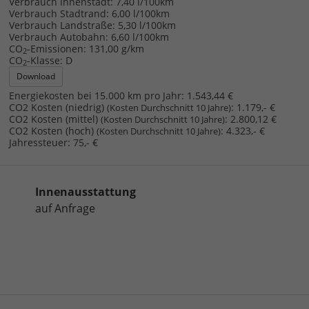
Verbrauch Innenstadt:
7,40 l/100km
Verbrauch Stadtrand:
6,00 l/100km
Verbrauch Landstraße:
5,30 l/100km
Verbrauch Autobahn:
6,60 l/100km
CO
-Emissionen:
131,00 g/km
2
CO
-Klasse:
D
2
Download
Energiekosten bei 15.000 km pro Jahr:
1.543,44 €
CO2 Kosten (niedrig)
:
1.179,- €
(Kosten Durchschnitt 10 Jahre)
CO2 Kosten (mittel)
:
2.800,12 €
(Kosten Durchschnitt 10 Jahre)
CO2 Kosten (hoch)
:
4.323,- €
(Kosten Durchschnitt 10 Jahre)
Jahressteuer:
75,- €
Innenausstattung
auf Anfrage