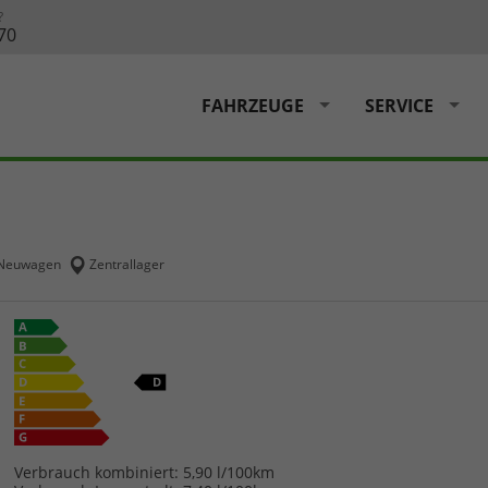
?
70
FAHRZEUGE
SERVICE
Neuwagen
Zentrallager
Verbrauch kombiniert:
5,90 l/100km