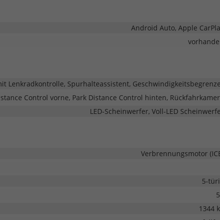
Android Auto, Apple CarPl
vorhande
 Lenkradkontrolle, Spurhalteassistent, Geschwindigkeitsbegrenz
istance Control vorne, Park Distance Control hinten, Rückfahrkame
LED-Scheinwerfer, Voll-LED Scheinwerf
Verbrennungsmotor (IC
5-tür
5
1344 