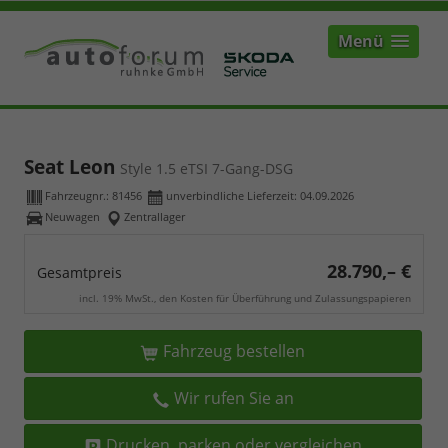
Menü
Seat Leon
Style 1.5 eTSI 7-Gang-DSG
Fahrzeugnr.:
81456
unverbindliche Lieferzeit:
04.09.2026
Neuwagen
Zentrallager
28.790,– €
Gesamtpreis
incl. 19% MwSt., den Kosten für Überführung und Zulassungspapieren
Fahrzeug bestellen
Wir rufen Sie an
Drucken, parken oder vergleichen