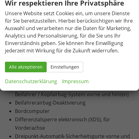
Wir respektieren Ihre Privatsphäre
Jahren
USB-C-Schnittstelle 2 vorne
Unsere Website setzt Cookies ein, um unsere Dienste
Blinkleuchten mit LED-Technologie integriert in
für Sie bereitzustellen. Hierbei berücksichtigen wir Ihre
Außenspiegel
Auswahl und verarbeiten nur die Daten für Marketing,
LED-Technologie für Scheinwerfer, Tagfahrlicht
Analytics und Personalisierung, für die Sie uns Ihr
Einverständnis geben. Sie können Ihre Einwilligung
und Heckleuchten
jederzeit mit Wirkung für die Zukunft widerrufen.
Nebelscheinwerfer mit Abbiegelicht-Funktion in
LED-Technologie
Alle akzeptieren
Einstellungen
Voll-LED-Heckleuchten
7 Airbags (Airbag für Fahrer und Beifahrer /
Datenschutzerklärung
Impressum
Center-Airbag / Seitenairbag für Fahrer und
Beifahrer / Kopfairbag-System vorne und hinten)
Beifahrerairbag-Deaktivierung
Bordcomputer
Differenzialsperre elektronisch (XDS), für
Vorderachse
Dreipunkt-Automatik-Sicherheitsgurte vorne und