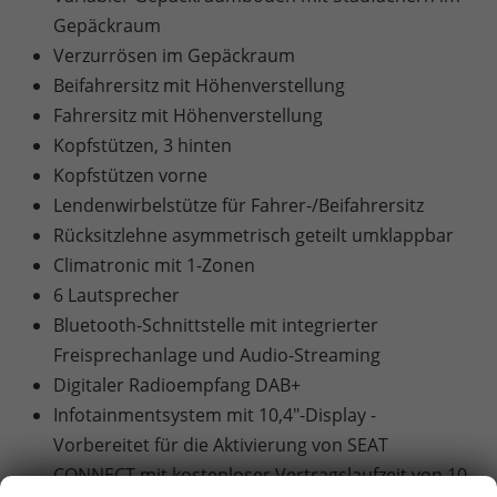
Gepäckraum
Verzurrösen im Gepäckraum
Beifahrersitz mit Höhenverstellung
Fahrersitz mit Höhenverstellung
Kopfstützen, 3 hinten
Kopfstützen vorne
Lendenwirbelstütze für Fahrer-/Beifahrersitz
Rücksitzlehne asymmetrisch geteilt umklappbar
Climatronic mit 1-Zonen
6 Lautsprecher
Bluetooth-Schnittstelle mit integrierter
Freisprechanlage und Audio-Streaming
Digitaler Radioempfang DAB+
Infotainmentsystem mit 10,4"-Display -
Vorbereitet für die Aktivierung von SEAT
CONNECT mit kostenloser Vertragslaufzeit von 10