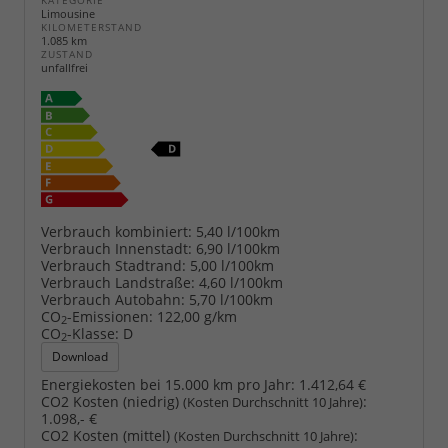
KATEGORIE
Limousine
KILOMETERSTAND
1.085 km
ZUSTAND
unfallfrei
Verbrauch kombiniert:
5,40 l/100km
Verbrauch Innenstadt:
6,90 l/100km
Verbrauch Stadtrand:
5,00 l/100km
Verbrauch Landstraße:
4,60 l/100km
Verbrauch Autobahn:
5,70 l/100km
CO
-Emissionen:
122,00 g/km
2
CO
-Klasse:
D
2
Download
Energiekosten bei 15.000 km pro Jahr:
1.412,64 €
CO2 Kosten (niedrig)
:
(Kosten Durchschnitt 10 Jahre)
1.098,- €
CO2 Kosten (mittel)
:
(Kosten Durchschnitt 10 Jahre)