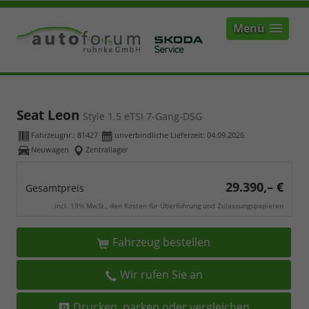
Menü
Seat Leon
Style 1.5 eTSI 7-Gang-DSG
Fahrzeugnr.:
81427
unverbindliche Lieferzeit:
04.09.2026
Neuwagen
Zentrallager
29.390,– €
Gesamtpreis
incl. 19% MwSt., den Kosten für Überführung und Zulassungspapieren
Fahrzeug bestellen
Wir rufen Sie an
Drucken, parken oder vergleichen