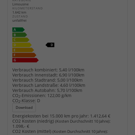
KATEGORIE
Limousine
KILOMETERSTAND
1.642 km
ZUSTAND
unfallfrei
Verbrauch kombiniert:
5,40 l/100km
Verbrauch Innenstadt:
6,90 l/100km
Verbrauch Stadtrand:
5,00 l/100km
Verbrauch Landstraße:
4,60 l/100km
Verbrauch Autobahn:
5,70 l/100km
CO
-Emissionen:
122,00 g/km
2
CO
-Klasse:
D
2
Download
Energiekosten bei 15.000 km pro Jahr:
1.412,64 €
CO2 Kosten (niedrig)
:
(Kosten Durchschnitt 10 Jahre)
1.098,- €
CO2 Kosten (mittel)
:
(Kosten Durchschnitt 10 Jahre)