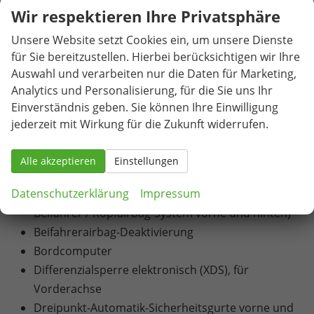
Jahren
Wir respektieren Ihre Privatsphäre
USB-C-Schnittstelle 2 vorne
Unsere Website setzt Cookies ein, um unsere Dienste
Blinkleuchten mit LED-Technologie integriert in
für Sie bereitzustellen. Hierbei berücksichtigen wir Ihre
Außenspiegel
Auswahl und verarbeiten nur die Daten für Marketing,
LED-Technologie für Scheinwerfer, Tagfahrlicht
Analytics und Personalisierung, für die Sie uns Ihr
und Heckleuchten
Einverständnis geben. Sie können Ihre Einwilligung
Nebelscheinwerfer mit Abbiegelicht-Funktion in
jederzeit mit Wirkung für die Zukunft widerrufen.
LED-Technologie
Voll-LED-Heckleuchten
Alle akzeptieren
Einstellungen
7 Airbags (Airbag für Fahrer und Beifahrer /
Datenschutzerklärung
Impressum
Center-Airbag / Seitenairbag für Fahrer und
Beifahrer / Kopfairbag-System vorne und hinten)
Beifahrerairbag-Deaktivierung
Bordcomputer
Differenzialsperre elektronisch (XDS), für
Vorderachse
Dreipunkt-Automatik-Sicherheitsgurte vorne und