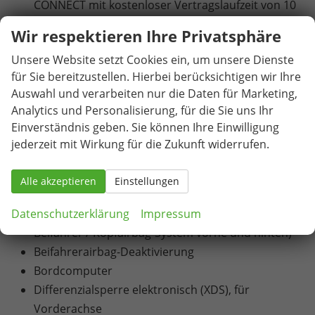
CONNECT mit kostenloser Vertragslaufzeit von 10
Jahren
Wir respektieren Ihre Privatsphäre
USB-C-Schnittstelle 2 vorne
Unsere Website setzt Cookies ein, um unsere Dienste
Blinkleuchten mit LED-Technologie integriert in
für Sie bereitzustellen. Hierbei berücksichtigen wir Ihre
Außenspiegel
Auswahl und verarbeiten nur die Daten für Marketing,
LED-Technologie für Scheinwerfer, Tagfahrlicht
Analytics und Personalisierung, für die Sie uns Ihr
und Heckleuchten
Einverständnis geben. Sie können Ihre Einwilligung
Nebelscheinwerfer mit Abbiegelicht-Funktion in
jederzeit mit Wirkung für die Zukunft widerrufen.
LED-Technologie
Voll-LED-Heckleuchten
Alle akzeptieren
Einstellungen
7 Airbags (Airbag für Fahrer und Beifahrer /
Datenschutzerklärung
Center-Airbag / Seitenairbag für Fahrer und
Impressum
Beifahrer / Kopfairbag-System vorne und hinten)
Beifahrerairbag-Deaktivierung
Bordcomputer
Differenzialsperre elektronisch (XDS), für
Vorderachse