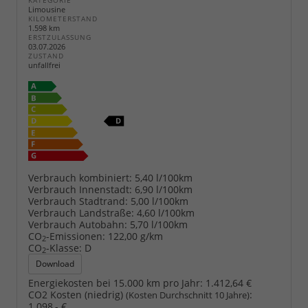
KATEGORIE
Limousine
KILOMETERSTAND
1.598 km
ERSTZULASSUNG
03.07.2026
ZUSTAND
unfallfrei
Verbrauch kombiniert:
5,40 l/100km
Verbrauch Innenstadt:
6,90 l/100km
Verbrauch Stadtrand:
5,00 l/100km
Verbrauch Landstraße:
4,60 l/100km
Verbrauch Autobahn:
5,70 l/100km
CO
-Emissionen:
122,00 g/km
2
CO
-Klasse:
D
2
Download
Energiekosten bei 15.000 km pro Jahr:
1.412,64 €
CO2 Kosten (niedrig)
:
(Kosten Durchschnitt 10 Jahre)
1.098,- €