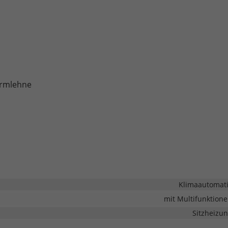
armlehne
Klimaautomat
mit Multifunktion
Sitzheizu