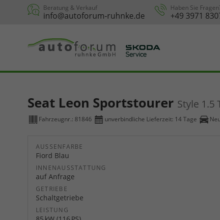
Beratung & Verkauf
Haben Sie Fragen
info@autoforum-ruhnke.de
+49 3971 830
Seat Leon Sportstourer
Style 1.5
Fahrzeugnr.:
81846
unverbindliche Lieferzeit:
14 Tage
Ne
AUSSENFARBE
Fiord Blau
INNENAUSSTATTUNG
auf Anfrage
GETRIEBE
Schaltgetriebe
LEISTUNG
85 kW (116 PS)