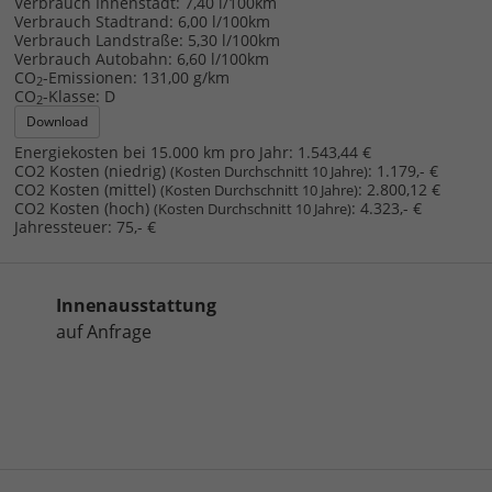
Verbrauch Innenstadt:
7,40 l/100km
Verbrauch Stadtrand:
6,00 l/100km
Verbrauch Landstraße:
5,30 l/100km
Verbrauch Autobahn:
6,60 l/100km
CO
-Emissionen:
131,00 g/km
2
CO
-Klasse:
D
2
Download
Energiekosten bei 15.000 km pro Jahr:
1.543,44 €
CO2 Kosten (niedrig)
:
1.179,- €
(Kosten Durchschnitt 10 Jahre)
CO2 Kosten (mittel)
:
2.800,12 €
(Kosten Durchschnitt 10 Jahre)
CO2 Kosten (hoch)
:
4.323,- €
(Kosten Durchschnitt 10 Jahre)
Jahressteuer:
75,- €
Innenausstattung
auf Anfrage