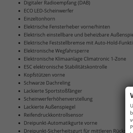
Digitaler Radioempfang (DAB)
ECO LED-Scheinwerfer
Einzeltonhorn
Elektrische Fensterheber vorne/hinten
Elektrisch einstellbare und beheizbare Außenspi
Elektrische Feststellbremse mit Auto-Hold-Funkt
Elektronische Wegfahrsperre
Elektronische Klimaanlage Climatronic 1-Zone
ESC elektronische Stabilitätskontrolle
Kopfstützen vorne
Schwarze Dachreling
Lackierte Sportstoßfänger
Scheinwerferhöhenverstellung
U
Lackierte Außenspiegel
b
Reifendruckkontrollsensor
v
Dreipunkt-Automatikgurte vorne
P
Dreipunkt-Sicherheitsgurt für mittleren Rücksitz