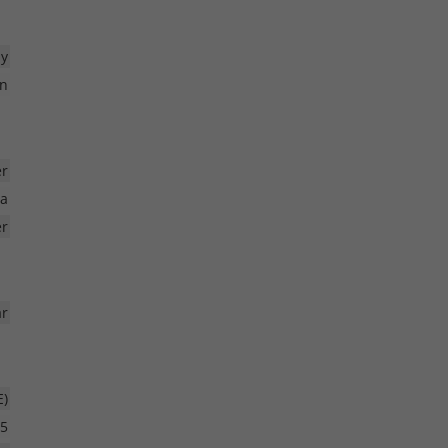
ay
n
er
ra
er
r
E)
5