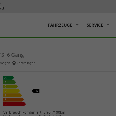
?
70
FAHRZEUGE
SERVICE
 TSI 6 Gang
uwagen
Zentrallager
Verbrauch kombiniert:
5,90 l/100km