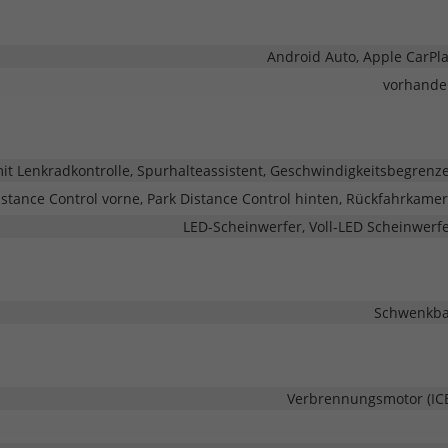
Android Auto, Apple CarPl
vorhande
 Lenkradkontrolle, Spurhalteassistent, Geschwindigkeitsbegrenz
istance Control vorne, Park Distance Control hinten, Rückfahrkame
LED-Scheinwerfer, Voll-LED Scheinwerf
Schwenkba
Verbrennungsmotor (IC