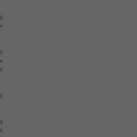
ay
n
er
ra
er
r
E)
5