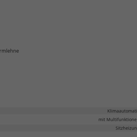
armlehne
Klimaautomat
mit Multifunktion
Sitzheizu