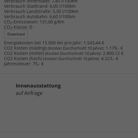
Verbrauch Innenstadt:
7,40 l/100km
Verbrauch Stadtrand:
6,00 l/100km
Verbrauch Landstraße:
5,30 l/100km
Verbrauch Autobahn:
6,60 l/100km
CO
-Emissionen:
131,00 g/km
2
CO
-Klasse:
D
2
Download
Energiekosten bei 15.000 km pro Jahr:
1.543,44 €
CO2 Kosten (niedrig)
:
1.179,- €
(Kosten Durchschnitt 10 Jahre)
CO2 Kosten (mittel)
:
2.800,12 €
(Kosten Durchschnitt 10 Jahre)
CO2 Kosten (hoch)
:
4.323,- €
(Kosten Durchschnitt 10 Jahre)
Jahressteuer:
75,- €
Innenausstattung
auf Anfrage