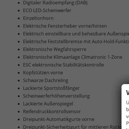
Digitaler Radioempfang (DAB)
ECO LED-Scheinwerfer
Einzeltonhorn
Elektrische Fensterheber vorne/hinten
Elektrisch einstellbare und beheizbare Außenspi
Elektrische Feststellbremse mit Auto-Hold-Funkt
Elektronische Wegfahrsperre
Elektronische Klimaanlage Climatronic 1-Zone
ESC elektronische Stabilitätskontrolle
Kopfstützen vorne
Schwarze Dachreling
Lackierte Sportstoßfänger
Scheinwerferhöhenverstellung
U
Lackierte Außenspiegel
b
Reifendruckkontrollsensor
v
Dreipunkt-Automatikgurte vorne
P
Dreipunkt-Sicherheitsgurt für mittleren Rücksitz