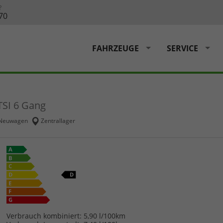
?
70
FAHRZEUGE
SERVICE
 TSI 6 Gang
Neuwagen
Zentrallager
Verbrauch kombiniert:
5,90 l/100km