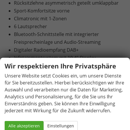
Rücksitzlehne asymmetrisch geteilt umklappbar
Sport-Komfortsitze vorne
Climatronic mit 1-Zonen
6 Lautsprecher
Bluetooth-Schnittstelle mit integrierter
Freisprecheinlage und Audio-Streaming
Digitaler Radioempfang DAB+
Infotainmentsystem mit 10,4"-Display -
Wir respektieren Ihre Privatsphäre
Vorbereitet für die Aktivierung von SEAT
CONNECT mit kostenloser Vertragslaufzeit von 10
Unsere Website setzt Cookies ein, um unsere Dienste
Jahren
für Sie bereitzustellen. Hierbei berücksichtigen wir Ihre
USB-C-Schnittstelle 2 vorne
Auswahl und verarbeiten nur die Daten für Marketing,
Analytics und Personalisierung, für die Sie uns Ihr
Virtual Cockpit - Volldigitales Kombiinstrument
Einverständnis geben. Sie können Ihre Einwilligung
mit 10,25"-TFT-Display
jederzeit mit Wirkung für die Zukunft widerrufen.
Blinkleuchten mit LED-Technologie integriert in
Außenspiegel
Alle akzeptieren
Einstellungen
LED-Technologie für Scheinwerfer, Tagfahrlicht