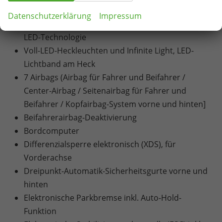
und Heckleuchten
Datenschutzerklärung
Impressum
Nebelscheinwerfer mit Abbiegelicht-Funktion in
LED-Technologie
Voll-LED-Heckleuchten und Infinite Light, LED-
Lichtband am Heck
7 Airbags (Airbag für Fahrer und Beifahrer /
Center-Airbag / Seitenairbag für Fahrer und
Beifahrer / Kopfairbag-System vorne und hinten]
Beifahrerairbag-Deaktivierung
Bordcomputer
Differenzialsperre elektronisch (XDS), für
Vorderachse
Dreipunkt-Automatik-Sicherheitsgurte vorne und
hinten
Elektronische Parkbremse inkl. Auto-Hold-
Funktion