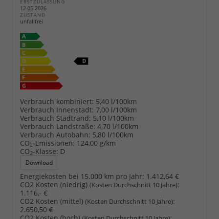
ERSTZULASSUNG
12.05.2026
ZUSTAND
unfallfrei
Verbrauch kombiniert:
5,40 l/100km
Verbrauch Innenstadt:
7,00 l/100km
Verbrauch Stadtrand:
5,10 l/100km
Verbrauch Landstraße:
4,70 l/100km
Verbrauch Autobahn:
5,80 l/100km
CO
-Emissionen:
124,00 g/km
2
CO
-Klasse:
D
2
Download
Energiekosten bei 15.000 km pro Jahr:
1.412,64 €
CO2 Kosten (niedrig)
:
(Kosten Durchschnitt 10 Jahre)
1.116,- €
CO2 Kosten (mittel)
:
(Kosten Durchschnitt 10 Jahre)
2.650,50 €
CO2 Kosten (hoch)
:
(Kosten Durchschnitt 10 Jahre)