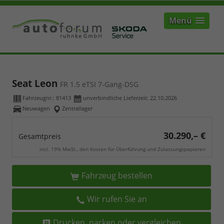
Menü
Seat Leon
FR 1.5 eTSI 7-Gang-DSG
Fahrzeugnr.:
81413
unverbindliche Lieferzeit:
22.10.2026
Neuwagen
Zentrallager
30.290,– €
Gesamtpreis
incl. 19% MwSt., den Kosten für Überführung und Zulassungspapieren
Fahrzeug bestellen
Wir rufen Sie an
Drucken, parken oder vergleichen