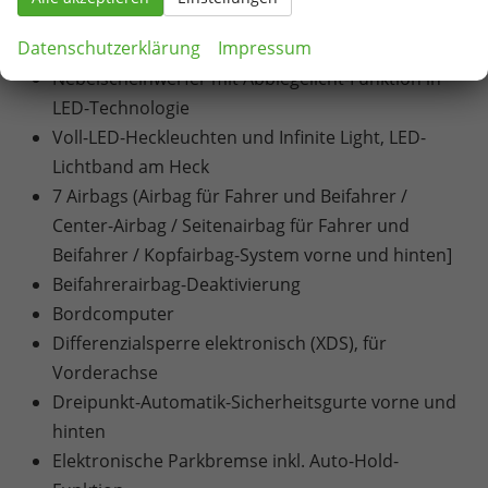
LED-Technologie für Scheinwerfer, Tagfahrlicht
Datenschutzerklärung
Impressum
und Heckleuchten
Nebelscheinwerfer mit Abbiegelicht-Funktion in
LED-Technologie
Voll-LED-Heckleuchten und Infinite Light, LED-
Lichtband am Heck
7 Airbags (Airbag für Fahrer und Beifahrer /
Center-Airbag / Seitenairbag für Fahrer und
Beifahrer / Kopfairbag-System vorne und hinten]
Beifahrerairbag-Deaktivierung
Bordcomputer
Differenzialsperre elektronisch (XDS), für
Vorderachse
Dreipunkt-Automatik-Sicherheitsgurte vorne und
hinten
Elektronische Parkbremse inkl. Auto-Hold-