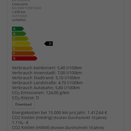
KATEGORIE
Limousine
KILOMETERSTAND
1.478 km
ZUSTAND
unfallfrei
Verbrauch kombiniert:
5,40 l/100km
Verbrauch Innenstadt:
7,00 l/100km
Verbrauch Stadtrand:
5,10 l/100km
Verbrauch Landstraße:
4,70 l/100km
Verbrauch Autobahn:
5,80 l/100km
CO
-Emissionen:
124,00 g/km
2
CO
-Klasse:
D
2
Download
Energiekosten bei 15.000 km pro Jahr:
1.412,64 €
CO2 Kosten (niedrig)
:
(Kosten Durchschnitt 10 Jahre)
1.116,- €
CO2 Kosten (mittel)
:
(Kosten Durchschnitt 10 Jahre)