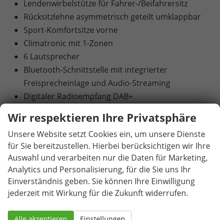
Lendenwirbelstütze für Fahrer-/Beifahrersitz
Rücksitzlehne asymmetrisch geteilt umklappbar
Sport-Komfortsitze vorne
Climatronic mit 1-Zonen
6 Lautsprecher
Bluetooth-Schnittstelle mit integrierter
Freisprecheinlage und Audio-Streaming
Digitaler Radioempfang DAB+
Infotainmentsystem mit 10,4"-Display -
Wir respektieren Ihre Privatsphäre
Vorbereitet für die Aktivierung von SEAT
Unsere Website setzt Cookies ein, um unsere Dienste
CONNECT mit kostenloser Vertragslaufzeit von 10
für Sie bereitzustellen. Hierbei berücksichtigen wir Ihre
Jahren
Auswahl und verarbeiten nur die Daten für Marketing,
USB-C-Schnittstelle 2 vorne
Analytics und Personalisierung, für die Sie uns Ihr
Virtual Cockpit - Volldigitales Kombiinstrument
Einverständnis geben. Sie können Ihre Einwilligung
mit 10,25"-TFT-Display
jederzeit mit Wirkung für die Zukunft widerrufen.
Blinkleuchten mit LED-Technologie integriert in
Außenspiegel
Alle akzeptieren
Einstellungen