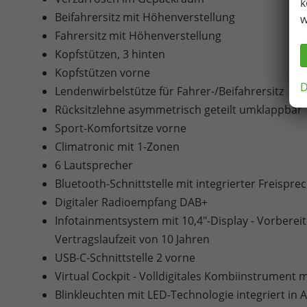
k
Beifahrersitz mit Höhenverstellung
w
Fahrersitz mit Höhenverstellung
Kopfstützen, 3 hinten
Kopfstützen vorne
D
Lendenwirbelstütze für Fahrer-/Beifahrersitz
Rücksitzlehne asymmetrisch geteilt umklappbar
Sport-Komfortsitze vorne
Climatronic mit 1-Zonen
6 Lautsprecher
Bluetooth-Schnittstelle mit integrierter Freispr
Digitaler Radioempfang DAB+
Infotainmentsystem mit 10,4"-Display - Vorberei
Vertragslaufzeit von 10 Jahren
USB-C-Schnittstelle 2 vorne
Virtual Cockpit - Volldigitales Kombiinstrument m
Blinkleuchten mit LED-Technologie integriert in 