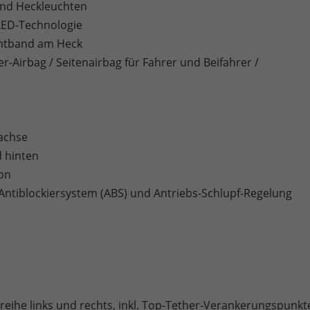
 und Heckleuchten
 LED-Technologie
ichtband am Heck
er-Airbag / Seitenairbag für Fahrer und Beifahrer /
rachse
 hinten
ion
l. Antiblockiersystem (ABS) und Antriebs-Schlupf-Regelung
tzreihe links und rechts, inkl. Top-Tether-Verankerungspunkt