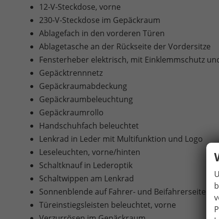
12-V-Steckdose, vorne
230-V-Steckdose im Gepäckraum
Ablagefach in den vorderen Türen
Ablagetasche an der Rückseite der Vordersitze
Fensterheber elektrisch, mit Einklemmschutz u
Gepäcktrennnetz
Gepäckraumabdeckung
Gepäckraumbeleuchtung
Gepäckraumrollo
Handschuhfach beleuchtet
Lenkrad in Leder mit Multifunktion und Logo
Leseleuchten, vorne/hinten
Schaltknauf in Lederoptik
U
Schaltwippen am Lenkrad
b
Sonnenblende auf Fahrer- und Beifahrerseite mi
v
Türeinstiegsleisten beleuchtet, vorne
P
Verzurrösen im Gepäckraum