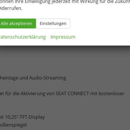
önnen Ihre Einwilligung jederzeit mit Wirkung für die Zukunf
iderrufen.
Alle akzeptieren
Einstellungen
atenschutzerklärung
Impressum
echeinlage und Audio-Streaming
tet für die Aktivierung von SEAT CONNECT mit kostenloser
it 10,25"-TFT-Display
Außenspiegel