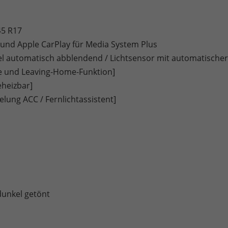
45 R17
to und Apple CarPlay für Media System Plus
gel automatisch abblendend / Lichtsensor mit automatischer
e und Leaving-Home-Funktion]
eheizbar]
lung ACC / Fernlichtassistent]
dunkel getönt