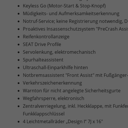
Keyless Go (Motor-Start & Stop-Knopf)
Müdigkeits- und Aufmerksamkeitserkennung
Notruf-Service; keine Registrierung notwendig, Die
Proaktives Insassenschutzsystem "PreCrash Assi
Reifenkontrollanzeige
SEAT Drive Profile
Servolenkung, elektromechanisch
Spurhalteassistent
Ultraschall-Einparkhilfe hinten
Notbremsassistent "Front Assist" mit Fußgänge
Verkehrszeichenerkennung
Warnton für nicht angelegte Sicherheitsgurte
Wegfahrsperre, elektronisch
Zentralverriegelung, inkl. Heckklappe, mit Funk
Funkklappschlüssel
4 Leichtmetallräder „Design I“ 7J x 16"