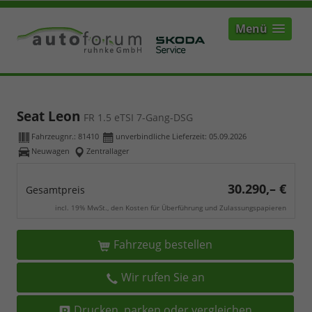
Menü
Seat Leon
FR 1.5 eTSI 7-Gang-DSG
Fahrzeugnr.:
81410
unverbindliche Lieferzeit:
05.09.2026
Neuwagen
Zentrallager
30.290,– €
Gesamtpreis
incl. 19% MwSt., den Kosten für Überführung und Zulassungspapieren
Fahrzeug bestellen
Wir rufen Sie an
Drucken, parken oder vergleichen