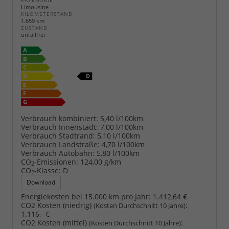
KATEGORIE
Limousine
KILOMETERSTAND
1.659 km
ZUSTAND
unfallfrei
Verbrauch kombiniert:
5,40 l/100km
Verbrauch Innenstadt:
7,00 l/100km
Verbrauch Stadtrand:
5,10 l/100km
Verbrauch Landstraße:
4,70 l/100km
Verbrauch Autobahn:
5,80 l/100km
CO
-Emissionen:
124,00 g/km
2
CO
-Klasse:
D
2
Download
Energiekosten bei 15.000 km pro Jahr:
1.412,64 €
CO2 Kosten (niedrig)
:
(Kosten Durchschnitt 10 Jahre)
1.116,- €
CO2 Kosten (mittel)
:
(Kosten Durchschnitt 10 Jahre)