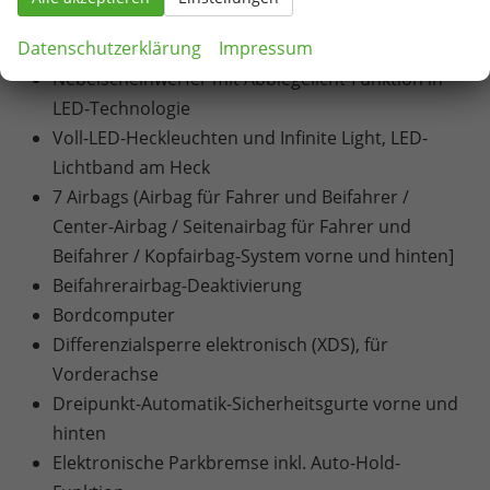
LED-Technologie für Scheinwerfer, Tagfahrlicht
Datenschutzerklärung
Impressum
und Heckleuchten
Nebelscheinwerfer mit Abbiegelicht-Funktion in
LED-Technologie
Voll-LED-Heckleuchten und Infinite Light, LED-
Lichtband am Heck
7 Airbags (Airbag für Fahrer und Beifahrer /
Center-Airbag / Seitenairbag für Fahrer und
Beifahrer / Kopfairbag-System vorne und hinten]
Beifahrerairbag-Deaktivierung
Bordcomputer
Differenzialsperre elektronisch (XDS), für
Vorderachse
Dreipunkt-Automatik-Sicherheitsgurte vorne und
hinten
Elektronische Parkbremse inkl. Auto-Hold-