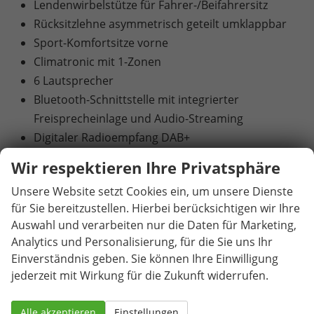
Lendenwirbelstütze für Fahrer-/Beifahrersitz
Rücksitzlehne asymmetrisch geteilt umklappbar
Sport-Komfortsitze vorne
Climatronic mit 1-Zonen
6 Lautsprecher
Bluetooth-Schnittstelle mit integrierter
Freisprecheinlage und Audio-Streaming
Digitaler Radioempfang DAB+
Infotainmentsystem mit 10,4"-Display -
Wir respektieren Ihre Privatsphäre
Vorbereitet für die Aktivierung von SEAT
Unsere Website setzt Cookies ein, um unsere Dienste
CONNECT mit kostenloser Vertragslaufzeit von 10
für Sie bereitzustellen. Hierbei berücksichtigen wir Ihre
Jahren
Auswahl und verarbeiten nur die Daten für Marketing,
USB-C-Schnittstelle 2 vorne
Analytics und Personalisierung, für die Sie uns Ihr
Virtual Cockpit - Volldigitales Kombiinstrument
Einverständnis geben. Sie können Ihre Einwilligung
mit 10,25"-TFT-Display
jederzeit mit Wirkung für die Zukunft widerrufen.
Blinkleuchten mit LED-Technologie integriert in
Außenspiegel
Alle akzeptieren
Einstellungen