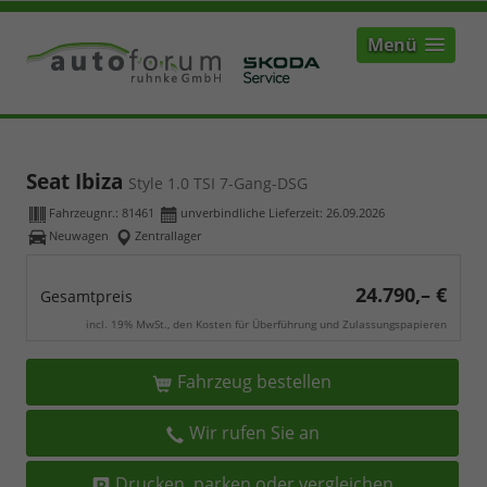
Menü
Seat Ibiza
Style 1.0 TSI 7-Gang-DSG
Fahrzeugnr.:
81461
unverbindliche Lieferzeit:
26.09.2026
Neuwagen
Zentrallager
24.790,– €
Gesamtpreis
incl. 19% MwSt., den Kosten für Überführung und Zulassungspapieren
Fahrzeug bestellen
Wir rufen Sie an
Drucken, parken oder vergleichen