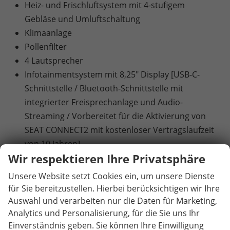
Heiz- und Frischluftsystem mit 4-stufigem
Gebläse und Umluftschaltung
Klimaanlage
Pollenfilter
4 Lautsprecher
Infotainmentsystem mit 8,25" Display [USB-C-
Schnittstelle / Bluetooth-Schnittstelle mit
integrierter Freisprechanlage und Audio-
Streaming / Vorbereitet für die Aktivierung von
SEAT CONNECT2 mit kostenloser Vertragslaufzeit
von 10 Jahren]
Wir respektieren Ihre Privatsphäre
Digitaler Radioempfang DAB+
Volldigitales Kombiinstrument mit 8" TFT Display
Unsere Website setzt Cookies ein, um unsere Dienste
Blinkleuchten in den Außenspiegeln
für Sie bereitzustellen. Hierbei berücksichtigen wir Ihre
Drittes Bremslicht im Heckspoiler integriert
Auswahl und verarbeiten nur die Daten für Marketing,
Analytics und Personalisierung, für die Sie uns Ihr
Heckleuchten in LED-Technologie
Einverständnis geben. Sie können Ihre Einwilligung
LED-Technologie für Scheinwerfer und