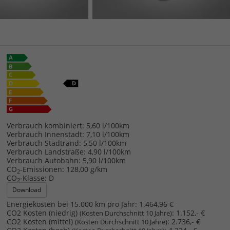
Verbrauch kombiniert:
5,60 l/100km
Verbrauch Innenstadt:
7,10 l/100km
Verbrauch Stadtrand:
5,50 l/100km
Verbrauch Landstraße:
4,90 l/100km
Verbrauch Autobahn:
5,90 l/100km
CO
-Emissionen:
128,00 g/km
2
CO
-Klasse:
D
2
Download
Energiekosten bei 15.000 km pro Jahr:
1.464,96 €
CO2 Kosten (niedrig)
:
1.152,- €
(Kosten Durchschnitt 10 Jahre)
CO2 Kosten (mittel)
:
2.736,- €
(Kosten Durchschnitt 10 Jahre)