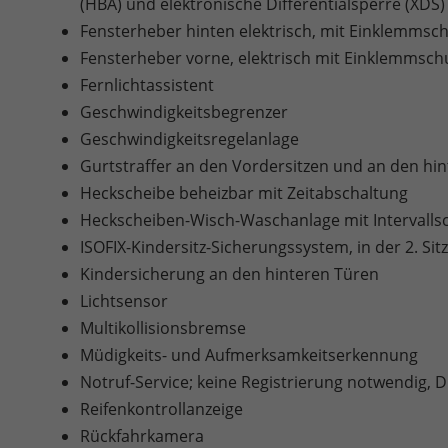
(HBA) und elektronische Differentialsperre (XDS)
Fensterheber hinten elektrisch, mit Einklemmsc
Fensterheber vorne, elektrisch mit Einklemmsc
Fernlichtassistent
Geschwindigkeitsbegrenzer
Geschwindigkeitsregelanlage
Gurtstraffer an den Vordersitzen und an den hint
Heckscheibe beheizbar mit Zeitabschaltung
Heckscheiben-Wisch-Waschanlage mit Intervalls
ISOFIX-Kindersitz-Sicherungssystem, in der 2. Si
Kindersicherung an den hinteren Türen
Lichtsensor
Multikollisionsbremse
Müdigkeits- und Aufmerksamkeitserkennung
Notruf-Service; keine Registrierung notwendig, Die
Reifenkontrollanzeige
Rückfahrkamera