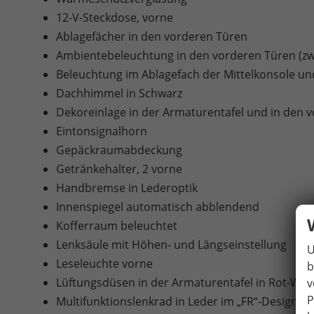
12-V-Steckdose, vorne
Ablagefächer in den vorderen Türen
Ambientebeleuchtung in den vorderen Türen (zwe
Beleuchtung im Ablagefach der Mittelkonsole u
Dachhimmel in Schwarz
Dekoreinlage in der Armaturentafel und in den v
Eintonsignalhorn
Gepäckraumabdeckung
Getränkehalter, 2 vorne
Handbremse in Lederoptik
Innenspiegel automatisch abblendend
Kofferraum beleuchtet
Lenksäule mit Höhen- und Längseinstellung
U
Leseleuchte vorne
b
Lüftungsdüsen in der Armaturentafel in Rot-Wei
v
P
Multifunktionslenkrad in Leder im „FR“-Design