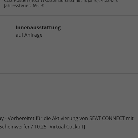
CO2 Kosten (hoch)
:
4.224,- €
(Kosten Durchschnitt 10 Jahre)
Jahressteuer:
69,- €
Innenausstattung
auf Anfrage
ay - Vorbereitet für die Aktivierung von SEAT CONNECT mit
 Scheinwerfer / 10,25" Virtual Cockpit]