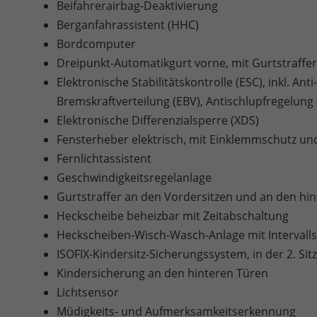
Beifahrerairbag-Deaktivierung
Berganfahrassistent (HHC)
Bordcomputer
Dreipunkt-Automatikgurt vorne, mit Gurtstraffe
Elektronische Stabilitätskontrolle (ESC), inkl. An
Bremskraftverteilung (EBV), Antischlupfregelun
Elektronische Differenzialsperre (XDS)
Fensterheber elektrisch, mit Einklemmschutz u
Fernlichtassistent
Geschwindigkeitsregelanlage
Gurtstraffer an den Vordersitzen und an den hint
Heckscheibe beheizbar mit Zeitabschaltung
Heckscheiben-Wisch-Wasch-Anlage mit Intervall
ISOFIX-Kindersitz-Sicherungssystem, in der 2. Si
Kindersicherung an den hinteren Türen
Lichtsensor
Müdigkeits- und Aufmerksamkeitserkennung