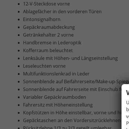
12-V-Steckdose vorne
Ablagefächer in den vorderen Türen
Eintonsignalhorn
Gepäckraumabdeckung
Getränkehalter 2 vorne
Handbremse in Lederoptik
Kofferraum beleuchtet
Lenksäule mit Höhen- und Längseinstellung
Leseleuchten vorne
Multifunktionslenkrad in Leder
Sonnenblende auf Beifahrerseite/Make-up-Spieg
Sonnenblende auf Fahrerseite mit Einschub für 
Variabler Gepäckraumboden
U
Fahrersitz mit Höheneinstellung
b
Kopfstützen in Höhe einstellbar, vorne und hint
v
Gepäcktaschen an den Vordersitzrücklehnen
P
Rücksitzlehne 1/3 zu 2/3 geteilt umlegbar