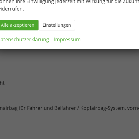
önnen Ihre Einwilligung jederzeit mit Wirkung für die Zukunf
äse und Umluftschaltung
iderrufen.
Alle akzeptieren
Einstellungen
ttstelle / Bluetooth-Schnittstelle mit integrierter
atenschutzerklärung
Impressum
itet für die Aktivierung von SEAT CONNECT mit kostenloser
ht
tenairbag für Fahrer und Beifahrer / Kopfairbag-System, vorn