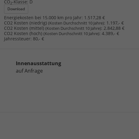
CO
-Klasse:
D
2
Download
Energiekosten bei 15.000 km pro Jahr:
1.517,28 €
CO2 Kosten (niedrig)
:
1.197,- €
(Kosten Durchschnitt 10 Jahre)
CO2 Kosten (mittel)
:
2.842,88 €
(Kosten Durchschnitt 10 Jahre)
CO2 Kosten (hoch)
:
4.389,- €
(Kosten Durchschnitt 10 Jahre)
Jahressteuer:
80,- €
Innenausstattung
auf Anfrage