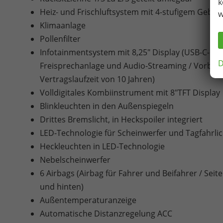
k
Heiz- und Frischluftsystem mit 4-stufigem Gebl
w
Klimaanlage
Pollenfilter
Infotainmentsystem mit 8,25" Display (USB-C-Schni
D
Freisprechanlage und Audio-Streaming / Vorbere
Vertragslaufzeit von 10 Jahren)
Volldigitales Kombiinstrument mit 8"TFT Display
Blinkleuchten in den Außenspiegeln
Drittes Bremslicht, in Heckspoiler integriert
LED-Technologie für Scheinwerfer und Tagfahrlic
Heckleuchten in LED-Technologie
Nebelscheinwerfer
6 Airbags (Airbag für Fahrer und Beifahrer / Sei
und hinten)
Außentemperaturanzeige
Automatische Distanzregelung ACC