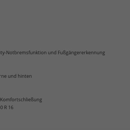
City-Notbremsfunktion und Fußgängererkennung
orne und hinten
 Komfortschließung
60 R 16