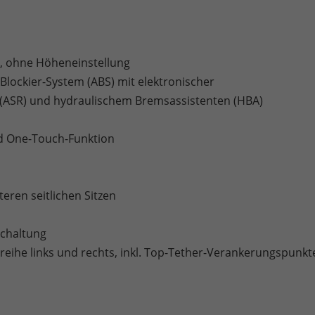
r, ohne Höheneinstellung
ti-Blockier-System (ABS) mit elektronischer
g (ASR) und hydraulischem Bremsassistenten (HBA)
nd One-Touch-Funktion
eren seitlichen Sitzen
schaltung
tzreihe links und rechts, inkl. Top-Tether-Verankerungspunkt