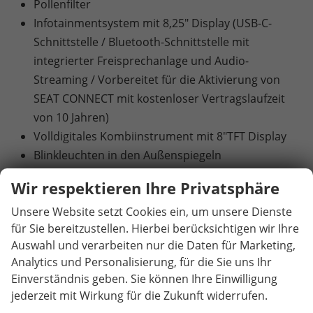
Pollenfilter
Infotainmentsystem mit 8,25" Display (USB-C-
Schnittstelle / Bluetooth-Schnittstelle mit
integrierter Freisprechanlage und Audio-
Streaming / Vorbereitet für die Aktivierung von
SEAT CONNECT mit kostenloser Vertragslaufzeit
von 10 Jahren)
Volldigitales Kombiinstrument mit 8"TFT Display
Blinkleuchten in den Außenspiegeln
Drittes Bremslicht, in Heckspoiler integriert
Wir respektieren Ihre Privatsphäre
LED-Technologie für Scheinwerfer und
Unsere Website setzt Cookies ein, um unsere Dienste
Tagfahrlicht
für Sie bereitzustellen. Hierbei berücksichtigen wir Ihre
Heckleuchten in LED-Technologie
Auswahl und verarbeiten nur die Daten für Marketing,
Nebelscheinwerfer
Analytics und Personalisierung, für die Sie uns Ihr
6 Airbags (Airbag für Fahrer und Beifahrer /
Einverständnis geben. Sie können Ihre Einwilligung
Seitenairbag für Fahrer und Beifahrer /
jederzeit mit Wirkung für die Zukunft widerrufen.
Kopfairbag-System, vorne und hinten)