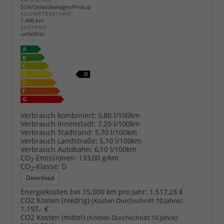
KATEGORIE
SUV/Geländewagen/Pickup
KILOMETERSTAND
1.496 km
ZUSTAND
unfallfrei
Verbrauch kombiniert:
5,80 l/100km
Verbrauch Innenstadt:
7,20 l/100km
Verbrauch Stadtrand:
5,70 l/100km
Verbrauch Landstraße:
5,10 l/100km
Verbrauch Autobahn:
6,10 l/100km
CO
-Emissionen:
133,00 g/km
2
CO
-Klasse:
D
2
Download
Energiekosten bei 15.000 km pro Jahr:
1.517,28 €
CO2 Kosten (niedrig)
:
(Kosten Durchschnitt 10 Jahre)
1.197,- €
CO2 Kosten (mittel)
:
(Kosten Durchschnitt 10 Jahre)