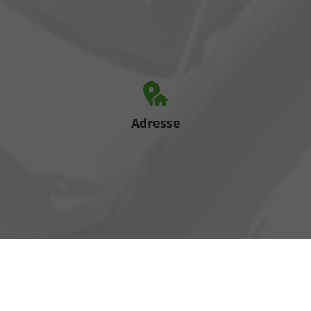
Adresse
Heinrich-Hertz-Straße 1
17389 Anklam