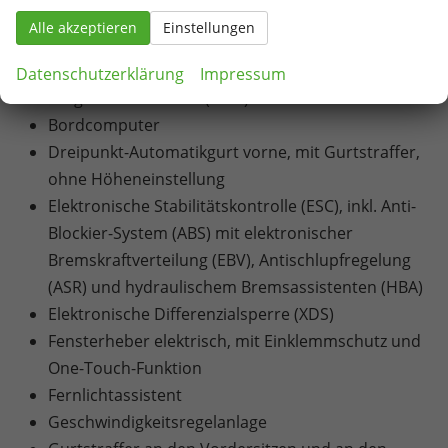
Außentemperaturanzeige
Alle akzeptieren
Einstellungen
Automatische Distanzregelung ACC
Beifahrerairbag-Deaktivierung
Datenschutzerklärung
Impressum
Berganfahrassistent (HHC)
Bordcomputer
Dreipunkt-Automatikgurt vorne, mit Gurtstraffer,
ohne Höheneinstellung
Elektronische Stabilitätskontrolle (ESC), inkl. Anti-
Blockier-System (ABS) mit elektronischer
Bremskraftverteilung (EBV), Antischlupfregelung
(ASR) und hydraulischem Bremsassistenten (HBA)
Elektronische Differenzialsperre (XDS)
Fensterheber elektrisch, mit Einklemmschutz und
One-Touch-Funktion
Fernlichtassistent
Geschwindigkeitsregelanlage