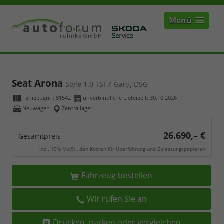
Menü
Seat Arona
Style 1.0 TSI 7-Gang-DSG
Fahrzeugnr.:
81542
unverbindliche Lieferzeit:
30.10.2026
Neuwagen
Zentrallager
26.690,– €
Gesamtpreis
incl. 19% MwSt., den Kosten für Überführung und Zulassungspapieren
Fahrzeug bestellen
Wir rufen Sie an
Drucken, parken oder vergleichen