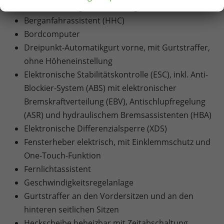
Beifahrerairbag-Deaktivierung
Berganfahrassistent (HHC)
Bordcomputer
Dreipunkt-Automatikgurt vorne, mit Gurtstraffer,
ohne Höheneinstellung
Elektronische Stabilitätskontrolle (ESC), inkl. Anti-
Blockier-System (ABS) mit elektronischer
Bremskraftverteilung (EBV), Antischlupfregelung
(ASR) und hydraulischem Bremsassistenten (HBA)
Elektronische Differenzialsperre (XDS)
Fensterheber elektrisch, mit Einklemmschutz und
One-Touch-Funktion
Fernlichtassistent
Geschwindigkeitsregelanlage
Gurtstraffer an den Vordersitzen und an den
hinteren seitlichen Sitzen
Heckscheibe beheizbar mit Zeitabschaltung