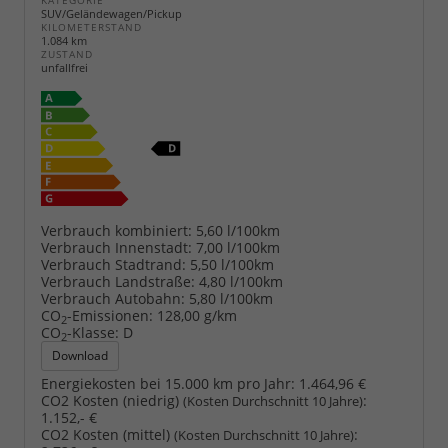
KATEGORIE
SUV/Geländewagen/Pickup
KILOMETERSTAND
1.084 km
ZUSTAND
unfallfrei
Verbrauch kombiniert:
5,60 l/100km
Verbrauch Innenstadt:
7,00 l/100km
Verbrauch Stadtrand:
5,50 l/100km
Verbrauch Landstraße:
4,80 l/100km
Verbrauch Autobahn:
5,80 l/100km
CO
-Emissionen:
128,00 g/km
2
CO
-Klasse:
D
2
Download
Energiekosten bei 15.000 km pro Jahr:
1.464,96 €
CO2 Kosten (niedrig)
:
(Kosten Durchschnitt 10 Jahre)
1.152,- €
CO2 Kosten (mittel)
:
(Kosten Durchschnitt 10 Jahre)