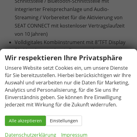
Schnittstelle / Bluetooth-Schnittstelle mit
integrierter Freisprechanlage und Audio-
Streaming / Vorbereitet für die Aktivierung von
SEAT CONNECT mit kostenloser Vertragslaufzeit
von 10 Jahren)
Volldigitales Kombiinstrument mit 8"TFT Display
Blinkleuchten in den Außenspiegeln
Wir respektieren Ihre Privatsphäre
Drittes Bremslicht, in Heckspoiler integriert
LED-Technologie für Scheinwerfer und
Unsere Website setzt Cookies ein, um unsere Dienste
für Sie bereitzustellen. Hierbei berücksichtigen wir Ihre
Tagfahrlicht
Auswahl und verarbeiten nur die Daten für Marketing,
Heckleuchten in LED-Technologie
Analytics und Personalisierung, für die Sie uns Ihr
Nebelscheinwerfer
Einverständnis geben. Sie können Ihre Einwilligung
6 Airbags (Airbag für Fahrer und Beifahrer /
jederzeit mit Wirkung für die Zukunft widerrufen.
Seitenairbag für Fahrer und Beifahrer /
Kopfairbag-System, vorne und hinten)
Alle akzeptieren
Einstellungen
Außentemperaturanzeige
Automatische Distanzregelung ACC
Datenschutzerklärung
Impressum