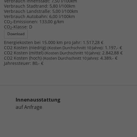
Verbrauch Innenstadt:
7,50 l/100km
Verbrauch Stadtrand:
5,80 l/100km
Verbrauch Landstraße:
5,00 l/100km
Verbrauch Autobahn:
6,00 l/100km
CO
-Emissionen:
133,00 g/km
2
CO
-Klasse:
D
2
Download
Energiekosten bei 15.000 km pro Jahr:
1.517,28 €
CO2 Kosten (niedrig)
:
1.197,- €
(Kosten Durchschnitt 10 Jahre)
CO2 Kosten (mittel)
:
2.842,88 €
(Kosten Durchschnitt 10 Jahre)
CO2 Kosten (hoch)
:
4.389,- €
(Kosten Durchschnitt 10 Jahre)
Jahressteuer:
80,- €
Innenausstattung
auf Anfrage