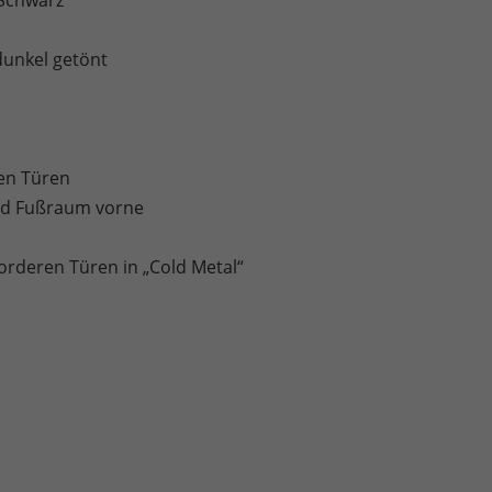
 Schwarz
dunkel getönt
en Türen
und Fußraum vorne
orderen Türen in „Cold Metal“