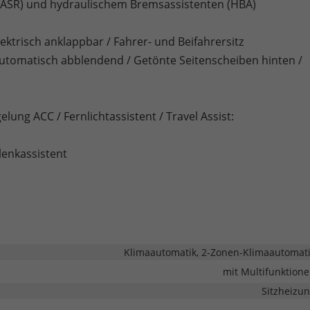
 (ASR) und hydraulischem Bremsassistenten (HBA)
ktrisch anklappbar / Fahrer- und Beifahrersitz
automatisch abblendend / Getönte Seitenscheiben hinten /
lung ACC / Fernlichtassistent / Travel Assist:
lenkassistent
Klimaautomatik, 2-Zonen-Klimaautomat
mit Multifunktion
Sitzheizu