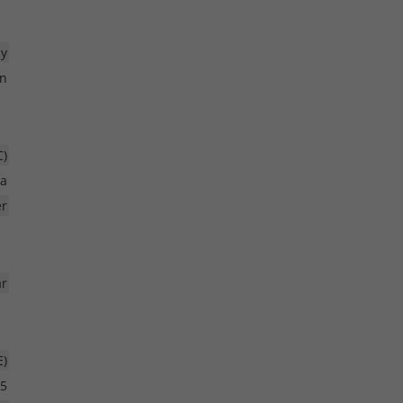
ay
n
C)
ra
er
r
E)
5