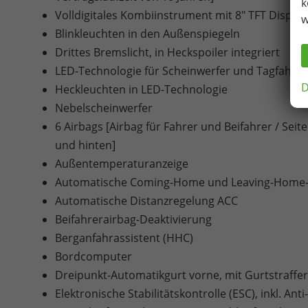
k
Volldigitales Kombiinstrument mit 8" TFT Display
w
Blinkleuchten in den Außenspiegeln
Drittes Bremslicht, in Heckspoiler integriert
LED-Technologie für Scheinwerfer und Tagfahrlic
D
Heckleuchten in LED-Technologie
Nebelscheinwerfer
6 Airbags [Airbag für Fahrer und Beifahrer / Sei
und hinten]
Außentemperaturanzeige
Automatische Coming-Home und Leaving-Home-
Automatische Distanzregelung ACC
Beifahrerairbag-Deaktivierung
Berganfahrassistent (HHC)
Bordcomputer
Dreipunkt-Automatikgurt vorne, mit Gurtstraffe
Elektronische Stabilitätskontrolle (ESC), inkl. An