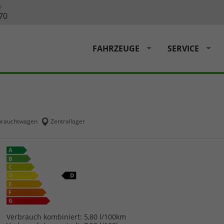
?
70
FAHRZEUGE
SERVICE
rauchtwagen
Zentrallager
Verbrauch kombiniert:
5,80 l/100km