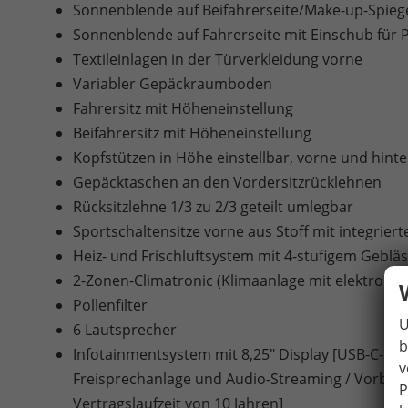
Sonnenblende auf Beifahrerseite/Make-up-Spieg
Sonnenblende auf Fahrerseite mit Einschub für 
Textileinlagen in der Türverkleidung vorne
Variabler Gepäckraumboden
Fahrersitz mit Höheneinstellung
Beifahrersitz mit Höheneinstellung
Kopfstützen in Höhe einstellbar, vorne und hint
Gepäcktaschen an den Vordersitzrücklehnen
Rücksitzlehne 1/3 zu 2/3 geteilt umlegbar
Sportschaltensitze vorne aus Stoff mit integriert
Heiz- und Frischluftsystem mit 4-stufigem Gebl
2-Zonen-Climatronic (Klimaanlage mit elektroni
Pollenfilter
U
6 Lautsprecher
b
Infotainmentsystem mit 8,25" Display [USB-C-Schni
v
Freisprechanlage und Audio-Streaming / Vorbere
P
Vertragslaufzeit von 10 Jahren]