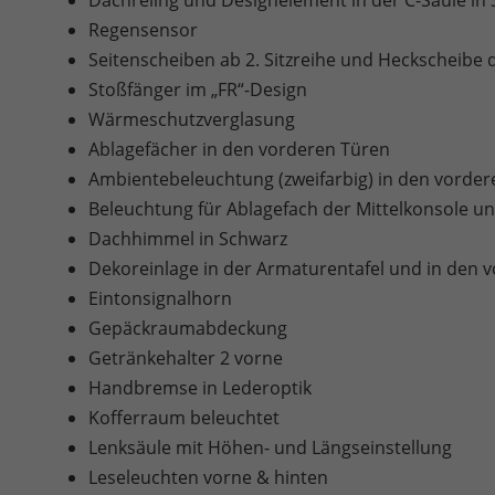
Dachreling und Designelement in der C-Säule in
Regensensor
Seitenscheiben ab 2. Sitzreihe und Heckscheibe 
Stoßfänger im „FR“-Design
Wärmeschutzverglasung
Ablagefächer in den vorderen Türen
Ambientebeleuchtung (zweifarbig) in den vorder
Beleuchtung für Ablagefach der Mittelkonsole 
Dachhimmel in Schwarz
Dekoreinlage in der Armaturentafel und in den v
Eintonsignalhorn
Gepäckraumabdeckung
Getränkehalter 2 vorne
Handbremse in Lederoptik
Kofferraum beleuchtet
Lenksäule mit Höhen- und Längseinstellung
Leseleuchten vorne & hinten