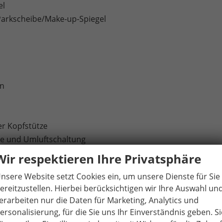
el
Parkscheibe/Make-up-Spiegel
en
er Kopfstütze
äse und Umluftschaltung
scher Temperaturregelung)
Wir respektieren Ihre Privatsphäre
nsere Website setzt Cookies ein, um unsere Dienste für Sie
ereitzustellen. Hierbei berücksichtigen wir Ihre Auswahl un
ttstelle / Bluetooth-Schnittstelle mit integrierter
erarbeiten nur die Daten für Marketing, Analytics und
itet für die Aktivierung von SEAT CONNECT mit kostenloser
ersonalisierung, für die Sie uns Ihr Einverständnis geben. Si