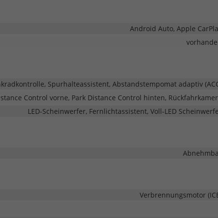
Android Auto, Apple CarPl
vorhande
adkontrolle, Spurhalteassistent, Abstandstempomat adaptiv (AC
stance Control vorne, Park Distance Control hinten, Rückfahrkame
LED-Scheinwerfer, Fernlichtassistent, Voll-LED Scheinwerf
Abnehmba
Verbrennungsmotor (IC