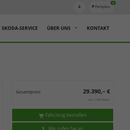
0
Parkplatz
SKODA-SERVICE
ÜBER UNS
KONTAKT
29.390,– €
Gesamtpreis
incl. 19% MwSt.
Fahrzeug bestellen
Wir rufen Sie an