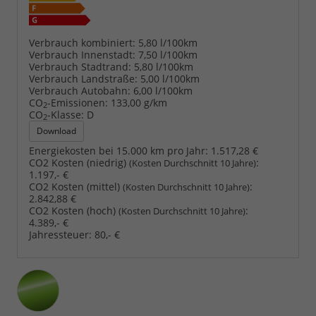
Verbrauch kombiniert:
5,80 l/100km
Verbrauch Innenstadt:
7,50 l/100km
Verbrauch Stadtrand:
5,80 l/100km
Verbrauch Landstraße:
5,00 l/100km
Verbrauch Autobahn:
6,00 l/100km
CO
-Emissionen:
133,00 g/km
2
CO
-Klasse:
D
2
Download
Energiekosten bei 15.000 km pro Jahr:
1.517,28 €
CO2 Kosten (niedrig)
:
(Kosten Durchschnitt 10 Jahre)
1.197,- €
CO2 Kosten (mittel)
:
(Kosten Durchschnitt 10 Jahre)
2.842,88 €
CO2 Kosten (hoch)
:
(Kosten Durchschnitt 10 Jahre)
4.389,- €
Jahressteuer:
80,- €