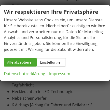
Pollenfilter
Wir respektieren Ihre Privatsphäre
6 Lautsprecher
Infotainmentsystem mit 8,25" Display [USB-C-
Unsere Website setzt Cookies ein, um unsere Dienste
Schnittstelle / Bluetooth-Schnittstelle mit
für Sie bereitzustellen. Hierbei berücksichtigen wir Ihre
Auswahl und verarbeiten nur die Daten für Marketing,
integrierter Freisprechanlage und Audio-
Analytics und Personalisierung, für die Sie uns Ihr
Streaming / Vorbereitet für die Aktivierung von
Einverständnis geben. Sie können Ihre Einwilligung
SEAT CONNECT mit kostenloser Vertragslaufzeit
jederzeit mit Wirkung für die Zukunft widerrufen.
von 10 Jahren]
Volldigitales Kombiinstrument mit 8" TFT Display
Alle akzeptieren
Einstellungen
Blinkleuchten in den Außenspiegeln
Drittes Bremslicht, in Heckspoiler integriert
Datenschutzerklärung
Impressum
LED-Technologie für Scheinwerfer und
Tagfahrlicht
Heckleuchten in LED-Technologie
Nebelscheinwerfer
6 Airbags [Airbag für Fahrer und Beifahrer /