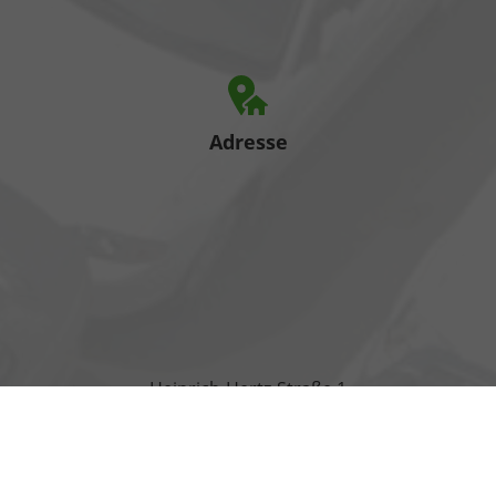
Adresse
Heinrich-Hertz-Straße 1
17389 Anklam