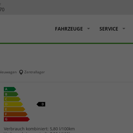
?
70
FAHRZEUGE
SERVICE
Neuwagen
Zentrallager
Verbrauch kombiniert:
5,80 l/100km