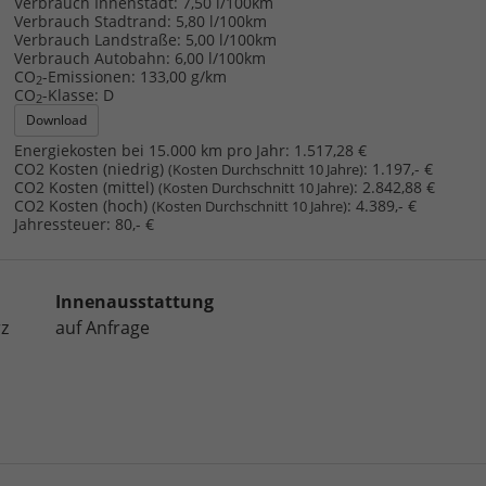
Verbrauch Innenstadt:
7,50 l/100km
Verbrauch Stadtrand:
5,80 l/100km
Verbrauch Landstraße:
5,00 l/100km
Verbrauch Autobahn:
6,00 l/100km
CO
-Emissionen:
133,00 g/km
2
CO
-Klasse:
D
2
Download
Energiekosten bei 15.000 km pro Jahr:
1.517,28 €
CO2 Kosten (niedrig)
:
1.197,- €
(Kosten Durchschnitt 10 Jahre)
CO2 Kosten (mittel)
:
2.842,88 €
(Kosten Durchschnitt 10 Jahre)
CO2 Kosten (hoch)
:
4.389,- €
(Kosten Durchschnitt 10 Jahre)
Jahressteuer:
80,- €
Innenausstattung
z
auf Anfrage