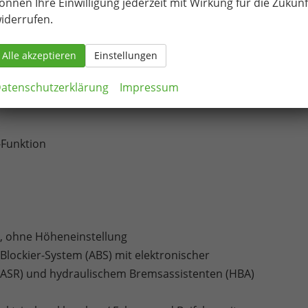
önnen Ihre Einwilligung jederzeit mit Wirkung für die Zukunf
iderrufen.
ht
Alle akzeptieren
Einstellungen
atenschutzerklärung
Impressum
tenairbag für Fahrer und Beifahrer / Kopfairbag-System, vorn
Funktion
r, ohne Höheneinstellung
ti-Blockier-System (ABS) mit elektronischer
 (ASR) und hydraulischem Bremsassistenten (HBA)