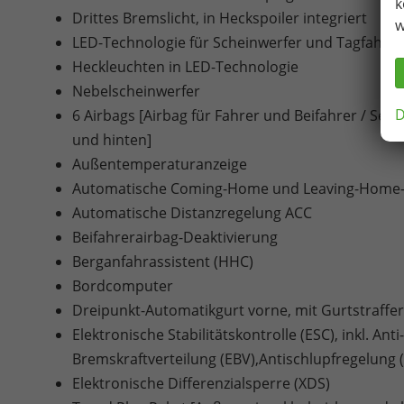
k
Drittes Bremslicht, in Heckspoiler integriert
w
LED-Technologie für Scheinwerfer und Tagfahrlic
Heckleuchten in LED-Technologie
Nebelscheinwerfer
D
6 Airbags [Airbag für Fahrer und Beifahrer / Sei
und hinten]
Außentemperaturanzeige
Automatische Coming-Home und Leaving-Home-
Automatische Distanzregelung ACC
Beifahrerairbag-Deaktivierung
Berganfahrassistent (HHC)
Bordcomputer
Dreipunkt-Automatikgurt vorne, mit Gurtstraffe
Elektronische Stabilitätskontrolle (ESC), inkl. An
Bremskraftverteilung (EBV),Antischlupfregelung
Elektronische Differenzialsperre (XDS)