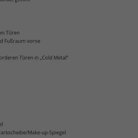
en Türen
und Fußraum vorne
orderen Türen in „Cold Metal“
el
Parkscheibe/Make-up-Spiegel