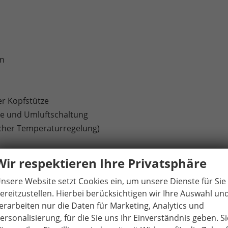
en
er Kopfstütze
äse und Umluftschaltung
scher Temperaturregelung)
Wir respektieren Ihre Privatsphäre
ttstelle / Bluetooth-Schnittstelle mit integrierter
nsere Website setzt Cookies ein, um unsere Dienste für Sie
itet für die Aktivierung von SEAT CONNECT mit kostenloser
ereitzustellen. Hierbei berücksichtigen wir Ihre Auswahl un
erarbeiten nur die Daten für Marketing, Analytics und
ersonalisierung, für die Sie uns Ihr Einverständnis geben. Si