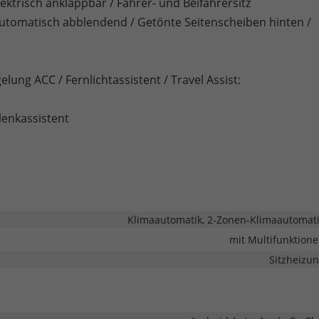
ktrisch anklappbar / Fahrer- und Beifahrersitz
automatisch abblendend / Getönte Seitenscheiben hinten /
lung ACC / Fernlichtassistent / Travel Assist:
lenkassistent
Klimaautomatik, 2-Zonen-Klimaautomat
mit Multifunktion
Sitzheizu