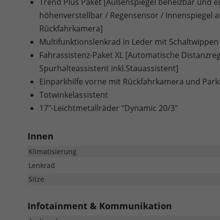
Trend Plus Paket [Außenspiegel beheizbar und ele
höhenverstellbar / Regensensor / Innenspiegel 
Rückfahrkamera]
Multifunktionslenkrad in Leder mit Schaltwippen
Fahrassistenz-Paket XL [Automatische Distanzrege
Spurhalteassistent inkl.Stauassistent]
Einparkhilfe vorne mit Rückfahrkamera und Park
Totwinkelassistent
17"-Leichtmetallräder "Dynamic 20/3"
Innen
Klimatisierung
Lenkrad
Sitze
Infotainment & Kommunikation