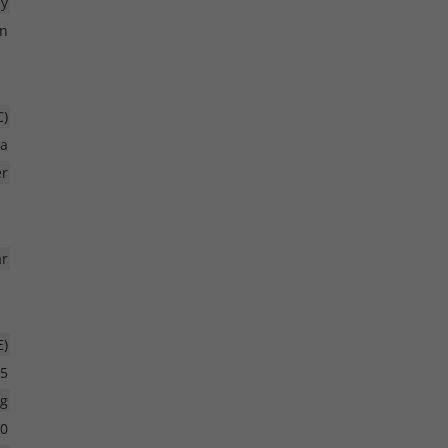
ay
n
C)
ra
er
r
E)
5
ig
0