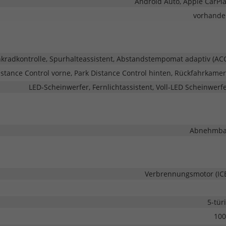
Android Auto, Apple CarPl
vorhande
adkontrolle, Spurhalteassistent, Abstandstempomat adaptiv (AC
stance Control vorne, Park Distance Control hinten, Rückfahrkame
LED-Scheinwerfer, Fernlichtassistent, Voll-LED Scheinwerf
Abnehmba
Verbrennungsmotor (IC
5-tür
100