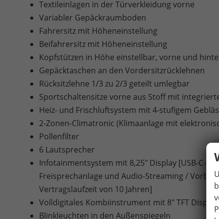
Textileinlagen in der Türverkleidung vorne
Variabler Gepäckraumboden
Fahrersitz mit Höheneinstellung
Beifahrersitz mit Höheneinstellung
Kopfstützen in Höhe einstellbar, vorne und hint
Gepäcktaschen an den Vordersitzrücklehnen
Rücksitzlehne 1/3 zu 2/3 geteilt umlegbar
Sportschaltensitze vorne aus Stoff mit integriert
Heiz- und Frischluftsystem mit 4-stufigem Gebl
2-Zonen-Climatronic (Klimaanlage mit elektroni
Pollenfilter
6 Lautsprecher
Infotainmentsystem mit 8,25" Display [USB-C-Schni
U
Freisprechanlage und Audio-Streaming / Vorbere
b
Vertragslaufzeit von 10 Jahren]
v
Volldigitales Kombiinstrument mit 8" TFT Display
P
Blinkleuchten in den Außenspiegeln