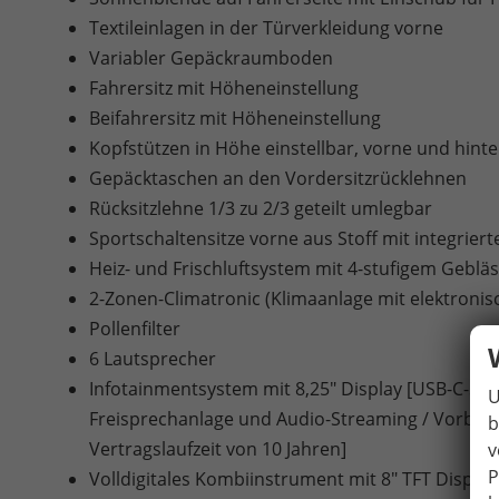
Textileinlagen in der Türverkleidung vorne
Variabler Gepäckraumboden
Fahrersitz mit Höheneinstellung
Beifahrersitz mit Höheneinstellung
Kopfstützen in Höhe einstellbar, vorne und hint
Gepäcktaschen an den Vordersitzrücklehnen
Rücksitzlehne 1/3 zu 2/3 geteilt umlegbar
Sportschaltensitze vorne aus Stoff mit integriert
Heiz- und Frischluftsystem mit 4-stufigem Gebl
2-Zonen-Climatronic (Klimaanlage mit elektroni
Pollenfilter
6 Lautsprecher
Infotainmentsystem mit 8,25" Display [USB-C-Schni
U
Freisprechanlage und Audio-Streaming / Vorbere
b
Vertragslaufzeit von 10 Jahren]
v
P
Volldigitales Kombiinstrument mit 8" TFT Display