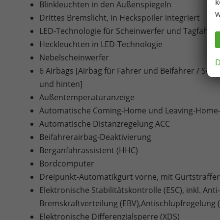
k
Blinkleuchten in den Außenspiegeln
w
Drittes Bremslicht, in Heckspoiler integriert
LED-Technologie für Scheinwerfer und Tagfahrlic
Heckleuchten in LED-Technologie
Nebelscheinwerfer
D
6 Airbags [Airbag für Fahrer und Beifahrer / Sei
und hinten]
Außentemperaturanzeige
Automatische Coming-Home und Leaving-Home-
Automatische Distanzregelung ACC
Beifahrerairbag-Deaktivierung
Berganfahrassistent (HHC)
Bordcomputer
Dreipunkt-Automatikgurt vorne, mit Gurtstraffe
Elektronische Stabilitätskontrolle (ESC), inkl. An
Bremskraftverteilung (EBV),Antischlupfregelung
Elektronische Differenzialsperre (XDS)