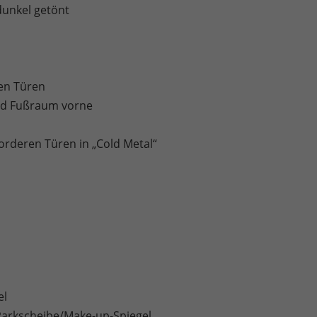
dunkel getönt
en Türen
und Fußraum vorne
orderen Türen in „Cold Metal“
el
Parkscheibe/Make-up-Spiegel