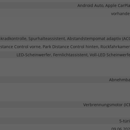
Android Auto, Apple CarPl
vorhande
adkontrolle, Spurhalteassistent, Abstandstempomat adaptiv (AC
stance Control vorne, Park Distance Control hinten, Rückfahrkame
LED-Scheinwerfer, Fernlichtassistent, Voll-LED Scheinwerf
Abnehmba
Verbrennungsmotor (IC
5-tür
09.06.20