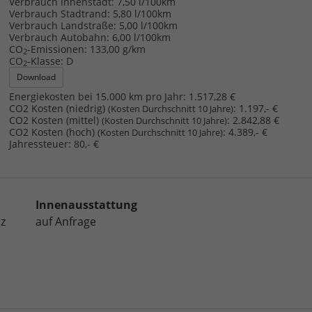
Verbrauch Innenstadt:
7,50 l/100km
Verbrauch Stadtrand:
5,80 l/100km
Verbrauch Landstraße:
5,00 l/100km
Verbrauch Autobahn:
6,00 l/100km
CO
-Emissionen:
133,00 g/km
2
CO
-Klasse:
D
2
Download
Energiekosten bei 15.000 km pro Jahr:
1.517,28 €
CO2 Kosten (niedrig)
:
1.197,- €
(Kosten Durchschnitt 10 Jahre)
CO2 Kosten (mittel)
:
2.842,88 €
(Kosten Durchschnitt 10 Jahre)
CO2 Kosten (hoch)
:
4.389,- €
(Kosten Durchschnitt 10 Jahre)
Jahressteuer:
80,- €
Innenausstattung
z
auf Anfrage