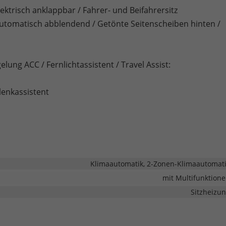
ktrisch anklappbar / Fahrer- und Beifahrersitz
automatisch abblendend / Getönte Seitenscheiben hinten /
lung ACC / Fernlichtassistent / Travel Assist:
lenkassistent
Klimaautomatik, 2-Zonen-Klimaautomat
mit Multifunktion
Sitzheizu