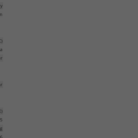
ay
n
C)
ra
er
r
E)
5
ig
26