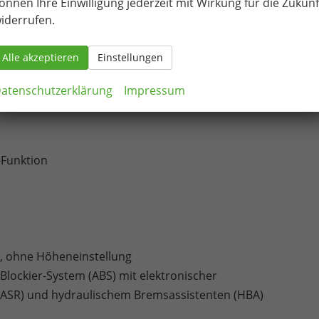
önnen Ihre Einwilligung jederzeit mit Wirkung für die Zukunf
iderrufen.
ht
Alle akzeptieren
Einstellungen
atenschutzerklärung
Impressum
tenairbag für Fahrer und Beifahrer / Kopfairbag-System, vorn
Funktion
r, ohne Höheneinstellung
ti-Blockier-System (ABS) mit elektronischer
 (ASR) und hydraulischem Bremsassistenten (HBA)