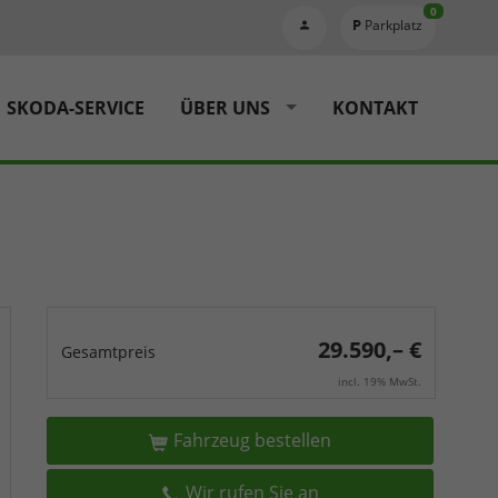
0
Parkplatz
SKODA-SERVICE
ÜBER UNS
KONTAKT
29.590,– €
Gesamtpreis
incl. 19% MwSt.
Fahrzeug bestellen
Wir rufen Sie an