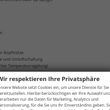
en
er Kopfstütze
äse und Umluftschaltung
scher Temperaturregelung)
Wir respektieren Ihre Privatsphäre
ttstelle / Bluetooth-Schnittstelle mit integrierter
nsere Website setzt Cookies ein, um unsere Dienste für Sie
itet für die Aktivierung von SEAT CONNECT mit kostenloser
ereitzustellen. Hierbei berücksichtigen wir Ihre Auswahl un
erarbeiten nur die Daten für Marketing, Analytics und
ersonalisierung, für die Sie uns Ihr Einverständnis geben. Si