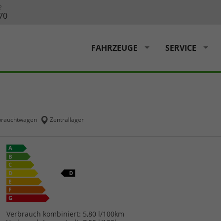
?
70
FAHRZEUGE
SERVICE
rauchtwagen
Zentrallager
Verbrauch kombiniert:
5,80 l/100km