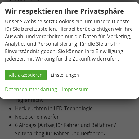
6 Lautsprecher
Wir respektieren Ihre Privatsphäre
Infotainmentsystem mit 8,25" Display [USB-C-
Unsere Website setzt Cookies ein, um unsere Dienste
Schnittstelle / Bluetooth-Schnittstelle mit
für Sie bereitzustellen. Hierbei berücksichtigen wir Ihre
integrierter Freisprechanlage und Audio-
Auswahl und verarbeiten nur die Daten für Marketing,
Streaming / Vorbereitet für die Aktivierung von
Analytics und Personalisierung, für die Sie uns Ihr
SEAT CONNECT mit kostenloser Vertragslaufzeit
Einverständnis geben. Sie können Ihre Einwilligung
von 10 Jahren]
jederzeit mit Wirkung für die Zukunft widerrufen.
Volldigitales Kombiinstrument mit 8" TFT Display
Blinkleuchten in den Außenspiegeln
Alle akzeptieren
Einstellungen
Drittes Bremslicht, in Heckspoiler integriert
Datenschutzerklärung
Impressum
LED-Technologie für Scheinwerfer und
Tagfahrlicht
Heckleuchten in LED-Technologie
Nebelscheinwerfer
6 Airbags [Airbag für Fahrer und Beifahrer /
Seitenairbag für Fahrer und Beifahrer /