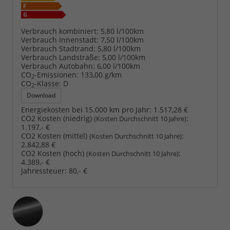
Verbrauch kombiniert:
5,80 l/100km
Verbrauch Innenstadt:
7,50 l/100km
Verbrauch Stadtrand:
5,80 l/100km
Verbrauch Landstraße:
5,00 l/100km
Verbrauch Autobahn:
6,00 l/100km
CO
-Emissionen:
133,00 g/km
2
CO
-Klasse:
D
2
Download
Energiekosten bei 15.000 km pro Jahr:
1.517,28 €
CO2 Kosten (niedrig)
:
(Kosten Durchschnitt 10 Jahre)
1.197,- €
CO2 Kosten (mittel)
:
(Kosten Durchschnitt 10 Jahre)
2.842,88 €
CO2 Kosten (hoch)
:
(Kosten Durchschnitt 10 Jahre)
4.389,- €
Jahressteuer:
80,- €