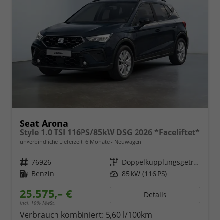
Seat Arona
Style 1.0 TSI 116PS/85kW DSG 2026 *Faceliftet*
unverbindliche Lieferzeit:
6 Monate
Neuwagen
Fahrzeugnr.
76926
Getriebe
Doppelkupplungsgetriebe (DSG)
Kraftstoff
Benzin
Leistung
85 kW (116 PS)
25.575,– €
Details
incl. 19% MwSt.
Verbrauch kombiniert:
5,60 l/100km