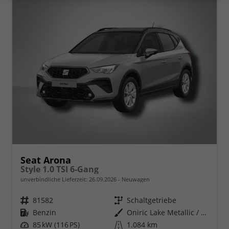
Seat Arona
Style 1.0 TSI 6-Gang
unverbindliche Lieferzeit:
26.09.2026
Neuwagen
Fahrzeugnr.
81582
Getriebe
Schaltgetriebe
Kraftstoff
Benzin
Außenfarbe
Oniric Lake Metallic / Dach in Midnight Schwarz Metallic
Leistung
85 kW (116 PS)
Kilometerstand
1.084 km