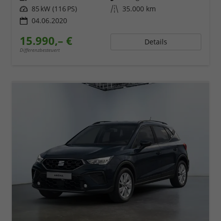
Leistung
85 kW (116 PS)
Kilometerstand
35.000 km
04.06.2020
15.990,– €
Details
Differenzbesteuert