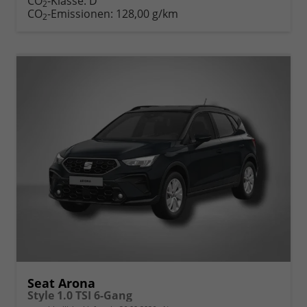
CO
-Klasse:
D
2
CO
-Emissionen:
128,00 g/km
2
Seat Arona
Style 1.0 TSI 6-Gang