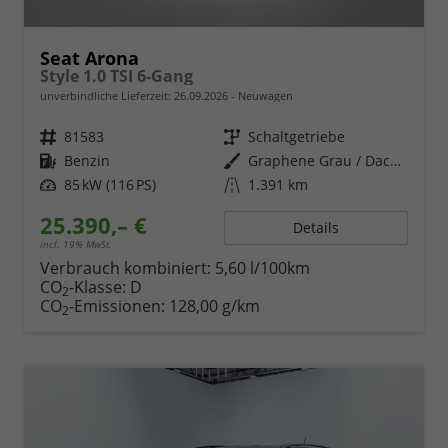
Seat Arona
Style 1.0 TSI 6-Gang
unverbindliche Lieferzeit:
26.09.2026
Neuwagen
Fahrzeugnr.
81583
Getriebe
Schaltgetriebe
Kraftstoff
Benzin
Außenfarbe
Graphene Grau / Dach in Midnight Schwarz Metallic
Leistung
85 kW (116 PS)
Kilometerstand
1.391 km
25.390,– €
Details
incl. 19% MwSt.
Verbrauch kombiniert:
5,60 l/100km
CO
-Klasse:
D
2
CO
-Emissionen:
128,00 g/km
2