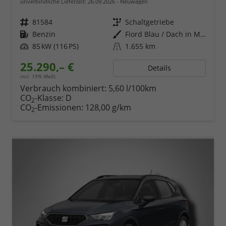
unverbindliche Lieferzeit:
26.09.2026
Neuwagen
Fahrzeugnr.
81584
Getriebe
Schaltgetriebe
Kraftstoff
Benzin
Außenfarbe
Fiord Blau / Dach in Midnight Schwarz Metallic
Leistung
85 kW (116 PS)
Kilometerstand
1.655 km
25.290,– €
Details
incl. 19% MwSt.
Verbrauch kombiniert:
5,60 l/100km
CO
-Klasse:
D
2
CO
-Emissionen:
128,00 g/km
2