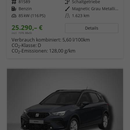
Fahrzeugnr.
81589
Getriebe
Schaltgetriebe
Kraftstoff
Benzin
Außenfarbe
Magnetic Grau Metallic / Dach in Midnight Schwarz Metallic
Leistung
85 kW (116 PS)
Kilometerstand
1.623 km
25.290,– €
Details
incl. 19% MwSt.
Verbrauch kombiniert:
5,60 l/100km
CO
-Klasse:
D
2
CO
-Emissionen:
128,00 g/km
2