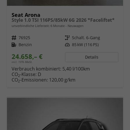
Seat Arona
Style 1.0 TSI 116PS/85kW 6G 2026 *Faceliftet*
unverbindliche Lieferzeit:
6 Monate
Neuwagen
Fahrzeugnr.
76925
Getriebe
Schalt. 6-Gang
Kraftstoff
Benzin
Leistung
85 kW (116 PS)
24.658,– €
Details
incl. 19% MwSt.
Verbrauch kombiniert:
5,40 l/100km
CO
-Klasse:
D
2
CO
-Emissionen:
120,00 g/km
2