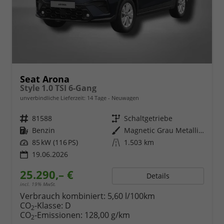
Seat Arona
Style 1.0 TSI 6-Gang
unverbindliche Lieferzeit:
14 Tage
Neuwagen
Fahrzeugnr.
81588
Getriebe
Schaltgetriebe
Kraftstoff
Benzin
Außenfarbe
Magnetic Grau Metallic / Dach in Midnight Schwarz Metallic
Leistung
85 kW (116 PS)
Kilometerstand
1.503 km
19.06.2026
25.290,– €
Details
incl. 19% MwSt.
Verbrauch kombiniert:
5,60 l/100km
CO
-Klasse:
D
2
CO
-Emissionen:
128,00 g/km
2