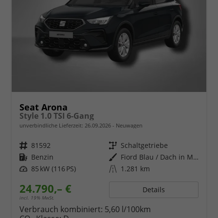
Seat Arona
Style 1.0 TSI 6-Gang
unverbindliche Lieferzeit:
26.09.2026
Neuwagen
Fahrzeugnr.
81592
Getriebe
Schaltgetriebe
Kraftstoff
Benzin
Außenfarbe
Fiord Blau / Dach in Midnight Schwarz Metallic
Leistung
85 kW (116 PS)
Kilometerstand
1.281 km
24.790,– €
Details
incl. 19% MwSt.
Verbrauch kombiniert:
5,60 l/100km