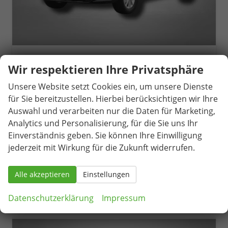
Seat Arona
Wir respektieren Ihre Privatsphäre
Style 1.0 TSI 6-Gang
unverbindliche Lieferzeit:
05.09.2026
Neuwagen
Unsere Website setzt Cookies ein, um unsere Dienste
für Sie bereitzustellen. Hierbei berücksichtigen wir Ihre
Fahrzeugnr.
81590
Getriebe
Schaltgetriebe
Auswahl und verarbeiten nur die Daten für Marketing,
Kraftstoff
Benzin
Außenfarbe
Magnetic Grau Metallic / Dach in Midnight Schwarz Metallic
Analytics und Personalisierung, für die Sie uns Ihr
Leistung
85 kW (116 PS)
Kilometerstand
1.053 km
Einverständnis geben. Sie können Ihre Einwilligung
25.290,– €
jederzeit mit Wirkung für die Zukunft widerrufen.
Details
incl. 19% MwSt.
Verbrauch kombiniert:
5,60 l/100km
Alle akzeptieren
Einstellungen
CO
-Klasse:
D
2
CO
-Emissionen:
128,00 g/km
2
Datenschutzerklärung
Impressum