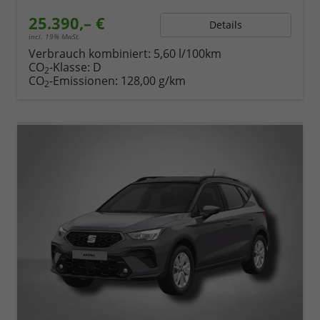
25.390,– €
Details
incl. 19% MwSt.
Verbrauch kombiniert:
5,60 l/100km
CO
-Klasse:
D
2
CO
-Emissionen:
128,00 g/km
2