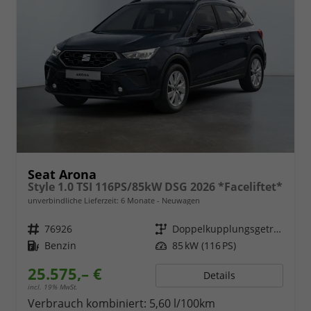
Seat Arona
Style 1.0 TSI 116PS/85kW DSG 2026 *Faceliftet*
unverbindliche Lieferzeit:
6 Monate
Neuwagen
Fahrzeugnr.
76926
Getriebe
Doppelkupplungsgetriebe (DSG)
Kraftstoff
Benzin
Leistung
85 kW (116 PS)
25.575,– €
Details
incl. 19% MwSt.
Verbrauch kombiniert:
5,60 l/100km