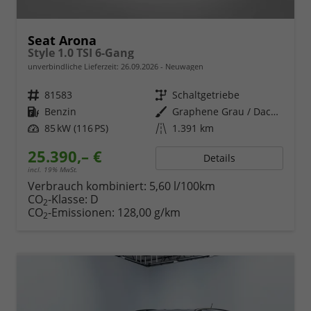
Seat Arona
Style 1.0 TSI 6-Gang
unverbindliche Lieferzeit:
26.09.2026
Neuwagen
Fahrzeugnr.
81583
Getriebe
Schaltgetriebe
Kraftstoff
Benzin
Außenfarbe
Graphene Grau / Dach in Midnight Schwarz Metallic
Leistung
85 kW (116 PS)
Kilometerstand
1.391 km
25.390,– €
Details
incl. 19% MwSt.
Verbrauch kombiniert:
5,60 l/100km
CO
-Klasse:
D
2
CO
-Emissionen:
128,00 g/km
2