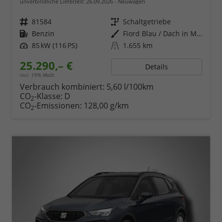
unverbindliche Lieferzeit:
26.09.2026
Neuwagen
Fahrzeugnr.
81584
Getriebe
Schaltgetriebe
Kraftstoff
Benzin
Außenfarbe
Fiord Blau / Dach in Midnight Schwarz Metallic
Leistung
85 kW (116 PS)
Kilometerstand
1.655 km
25.290,– €
Details
incl. 19% MwSt.
Verbrauch kombiniert:
5,60 l/100km
CO
-Klasse:
D
2
CO
-Emissionen:
128,00 g/km
2