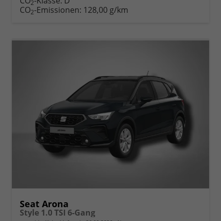
CO
-Klasse:
D
2
CO
-Emissionen:
128,00 g/km
2
Seat Arona
Style 1.0 TSI 6-Gang