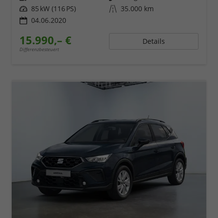
Leistung
85 kW (116 PS)
Kilometerstand
35.000 km
04.06.2020
15.990,– €
Details
Differenzbesteuert