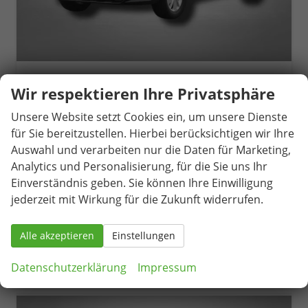
Seat Arona
Wir respektieren Ihre Privatsphäre
Style 1.0 TSI 6-Gang
unverbindliche Lieferzeit:
06.09.2026
Neuwagen
Unsere Website setzt Cookies ein, um unsere Dienste
für Sie bereitzustellen. Hierbei berücksichtigen wir Ihre
Fahrzeugnr.
81590
Getriebe
Schaltgetriebe
Auswahl und verarbeiten nur die Daten für Marketing,
Kraftstoff
Benzin
Außenfarbe
Magnetic Grau Metallic / Dach in Midnight Schwarz Metallic
Analytics und Personalisierung, für die Sie uns Ihr
Leistung
85 kW (116 PS)
Kilometerstand
1.053 km
Einverständnis geben. Sie können Ihre Einwilligung
25.290,– €
jederzeit mit Wirkung für die Zukunft widerrufen.
Details
incl. 19% MwSt.
Verbrauch kombiniert:
5,60 l/100km
Alle akzeptieren
Einstellungen
CO
-Klasse:
D
2
CO
-Emissionen:
128,00 g/km
2
Datenschutzerklärung
Impressum