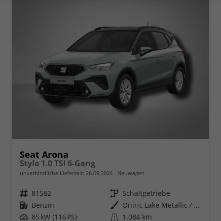
Seat Arona
Style 1.0 TSI 6-Gang
unverbindliche Lieferzeit:
26.09.2026
Neuwagen
Fahrzeugnr.
81582
Getriebe
Schaltgetriebe
Kraftstoff
Benzin
Außenfarbe
Oniric Lake Metallic / Dach in Midnight Schwarz Metallic
Leistung
85 kW (116 PS)
Kilometerstand
1.084 km