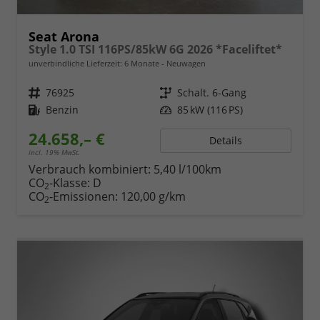
Seat Arona
Style 1.0 TSI 116PS/85kW 6G 2026 *Faceliftet*
unverbindliche Lieferzeit:
6 Monate
Neuwagen
Fahrzeugnr.
76925
Getriebe
Schalt. 6-Gang
Kraftstoff
Benzin
Leistung
85 kW (116 PS)
24.658,– €
Details
incl. 19% MwSt.
Verbrauch kombiniert:
5,40 l/100km
CO
-Klasse:
D
2
CO
-Emissionen:
120,00 g/km
2