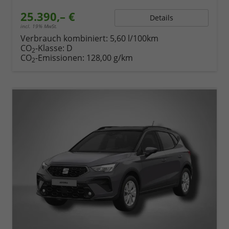
25.390,– €
Details
incl. 19% MwSt.
Verbrauch kombiniert:
5,60 l/100km
CO
-Klasse:
D
2
CO
-Emissionen:
128,00 g/km
2