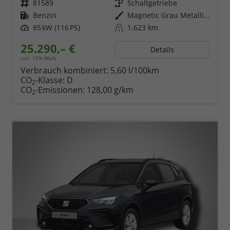
Fahrzeugnr.
81589
Getriebe
Schaltgetriebe
Kraftstoff
Benzin
Außenfarbe
Magnetic Grau Metallic / Dach in Midnight Schwarz Metallic
Leistung
85 kW (116 PS)
Kilometerstand
1.623 km
25.290,– €
Details
incl. 19% MwSt.
Verbrauch kombiniert:
5,60 l/100km
CO
-Klasse:
D
2
CO
-Emissionen:
128,00 g/km
2