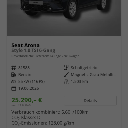
Seat Arona
Style 1.0 TSI 6-Gang
unverbindliche Lieferzeit:
14 Tage
Neuwagen
Fahrzeugnr.
81588
Getriebe
Schaltgetriebe
Kraftstoff
Benzin
Außenfarbe
Magnetic Grau Metallic / Dach in Midnight Schwarz Metallic
Leistung
85 kW (116 PS)
Kilometerstand
1.503 km
19.06.2026
25.290,– €
Details
incl. 19% MwSt.
Verbrauch kombiniert:
5,60 l/100km
CO
-Klasse:
D
2
CO
-Emissionen:
128,00 g/km
2