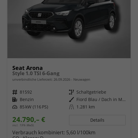
Seat Arona
Style 1.0 TSI 6-Gang
unverbindliche Lieferzeit:
26.09.2026
Neuwagen
Fahrzeugnr.
81592
Getriebe
Schaltgetriebe
Kraftstoff
Benzin
Außenfarbe
Fiord Blau / Dach in Midnight Schwarz Metallic
Leistung
85 kW (116 PS)
Kilometerstand
1.281 km
24.790,– €
Details
incl. 19% MwSt.
Verbrauch kombiniert:
5,60 l/100km