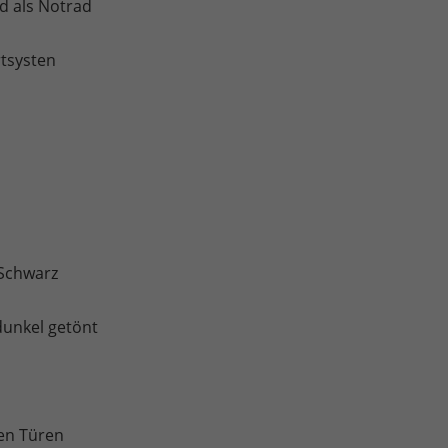
d als Notrad
rtsysten
 Schwarz
dunkel getönt
en Türen