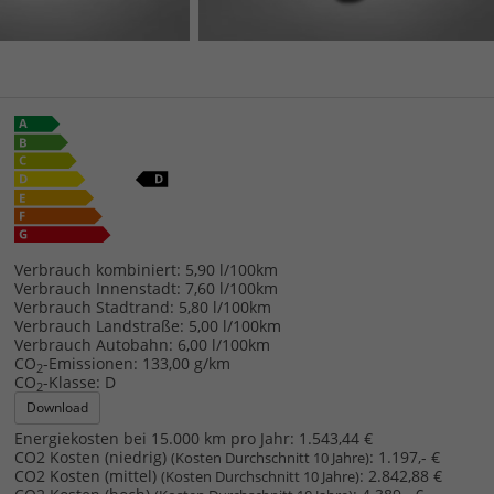
Verbrauch kombiniert:
5,90 l/100km
Verbrauch Innenstadt:
7,60 l/100km
Verbrauch Stadtrand:
5,80 l/100km
Verbrauch Landstraße:
5,00 l/100km
Verbrauch Autobahn:
6,00 l/100km
CO
-Emissionen:
133,00 g/km
2
CO
-Klasse:
D
2
Download
Energiekosten bei 15.000 km pro Jahr:
1.543,44 €
CO2 Kosten (niedrig)
:
1.197,- €
(Kosten Durchschnitt 10 Jahre)
CO2 Kosten (mittel)
:
2.842,88 €
(Kosten Durchschnitt 10 Jahre)