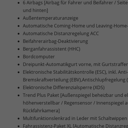
6 Airbags [Airbag für Fahrer und Beifahrer / Sei
und hinten]
Außentemperaturanzeige
Automatische Coming-Home und Leaving-Home-
Automatische Distanzregelung ACC
Beifahrerairbag-Deaktivierung
Berganfahrassistent (HHC)
Bordcomputer
Dreipunkt-Automatikgurt vorne, mit Gurtstraffe
Elektronische Stabilitätskontrolle (ESC), inkl. An
Bremskraftverteilung (EBV),Antischlupfregelung
Elektronische Differenzialsperre (XDS)
Trend Plus Paket [Außenspiegel beheizbar und ele
höhenverstellbar / Regensensor / Innenspiegel 
Rückfahrkamera]
Multifunktionslenkrad in Leder mit Schaltwippen
Fahrassistenz-Paket XL [Automatische Distanzrege