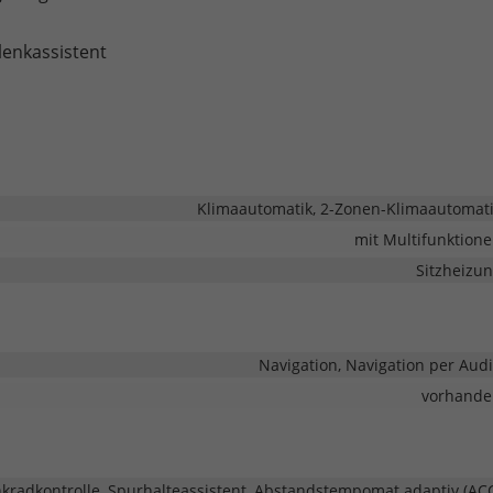
lenkassistent
Klimaautomatik, 2-Zonen-Klimaautomat
mit Multifunktion
Sitzheizu
Navigation, Navigation per Aud
vorhande
adkontrolle, Spurhalteassistent, Abstandstempomat adaptiv (AC