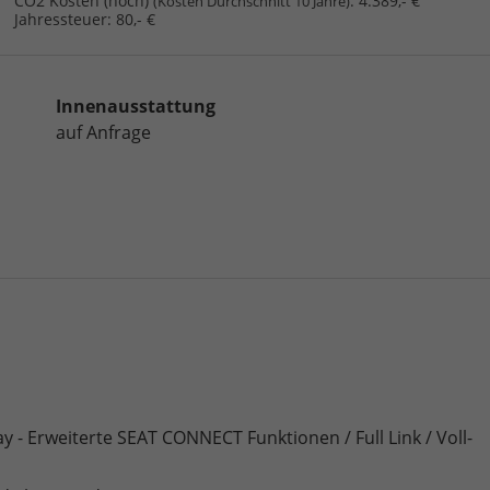
CO2 Kosten (hoch)
:
4.389,- €
(Kosten Durchschnitt 10 Jahre)
Jahressteuer:
80,- €
Innenausstattung
auf Anfrage
y - Erweiterte SEAT CONNECT Funktionen / Full Link / Voll-