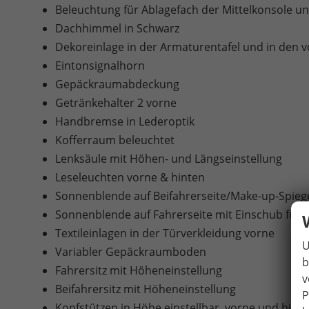
Beleuchtung für Ablagefach der Mittelkonsole 
Dachhimmel in Schwarz
Dekoreinlage in der Armaturentafel und in den v
Eintonsignalhorn
Gepäckraumabdeckung
Getränkehalter 2 vorne
Handbremse in Lederoptik
Kofferraum beleuchtet
Lenksäule mit Höhen- und Längseinstellung
Leseleuchten vorne & hinten
Sonnenblende auf Beifahrerseite/Make-up-Spieg
Sonnenblende auf Fahrerseite mit Einschub für 
Textileinlagen in der Türverkleidung vorne
U
Variabler Gepäckraumboden
b
Fahrersitz mit Höheneinstellung
v
Beifahrersitz mit Höheneinstellung
P
Kopfstützen in Höhe einstellbar, vorne und hint