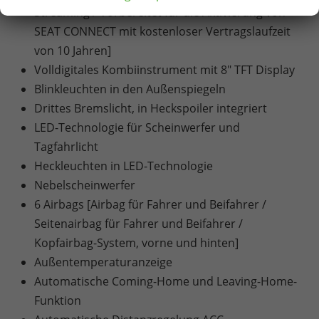
Streaming / Vorbereitet für die Aktivierung von
SEAT CONNECT mit kostenloser Vertragslaufzeit
von 10 Jahren]
Volldigitales Kombiinstrument mit 8" TFT Display
Blinkleuchten in den Außenspiegeln
Drittes Bremslicht, in Heckspoiler integriert
LED-Technologie für Scheinwerfer und
Tagfahrlicht
Heckleuchten in LED-Technologie
Nebelscheinwerfer
6 Airbags [Airbag für Fahrer und Beifahrer /
Seitenairbag für Fahrer und Beifahrer /
Kopfairbag-System, vorne und hinten]
Außentemperaturanzeige
Automatische Coming-Home und Leaving-Home-
Funktion