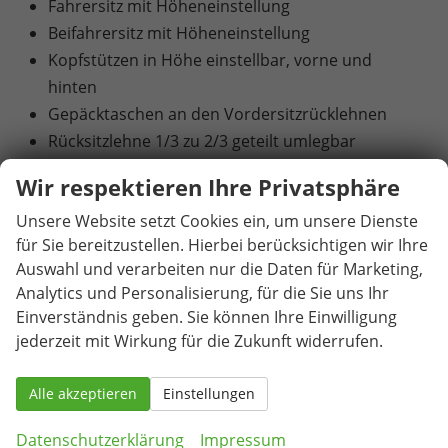
Fahrersitz mit Höheneinstellung
Beifahrersitz mit Höheneinstellung
Kopfstützen in Höhe einstellbar, vorne und
hinten
Gepäcktaschen an den Vordersitzrücklehnen
Rücksitzlehne 1/3 zu 2/3 geteilt umlegbar
Sportschaltensitze vorne aus Stoff mit
Wir respektieren Ihre Privatsphäre
integrierter Kopfstütze
Unsere Website setzt Cookies ein, um unsere Dienste
Heiz- und Frischluftsystem mit 4-stufigem
für Sie bereitzustellen. Hierbei berücksichtigen wir Ihre
Gebläse und Umluftschaltung
Auswahl und verarbeiten nur die Daten für Marketing,
2-Zonen-Climatronic (Klimaanlage mit
Analytics und Personalisierung, für die Sie uns Ihr
elektronischer Temperaturregelung)
Einverständnis geben. Sie können Ihre Einwilligung
Pollenfilter
jederzeit mit Wirkung für die Zukunft widerrufen.
6 Lautsprecher
Infotainmentsystem mit 8,25" Display [USB-C-
Alle akzeptieren
Einstellungen
Schnittstelle / Bluetooth-Schnittstelle mit
integrierter Freisprechanlage und Audio-
Datenschutzerklärung
Impressum