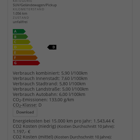
KATEGORIE
SUV/Geländewagen/Pickup
KILOMETERSTAND
1.056 km
ZUSTAND
unfallfrei
Verbrauch kombiniert:
5,90 l/100km
Verbrauch Innenstadt:
7,60 l/100km
Verbrauch Stadtrand:
5,80 l/100km
Verbrauch Landstraße:
5,00 l/100km
Verbrauch Autobahn:
6,00 l/100km
CO
-Emissionen:
133,00 g/km
2
CO
-Klasse:
D
2
Download
Energiekosten bei 15.000 km pro Jahr:
1.543,44 €
CO2 Kosten (niedrig)
:
(Kosten Durchschnitt 10 Jahre)
1.197,- €
CO2 Kosten (mittel)
:
(Kosten Durchschnitt 10 Jahre)