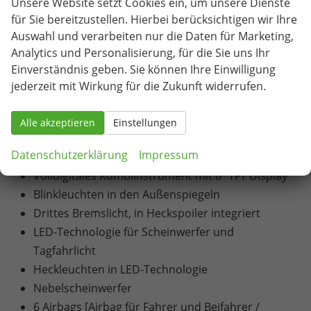
Unsere Website setzt Cookies ein, um unsere Dienste
elektronischer Temperaturregelung)
für Sie bereitzustellen. Hierbei berücksichtigen wir Ihre
Pollenfilter
Auswahl und verarbeiten nur die Daten für Marketing,
6 Lautsprecher
Analytics und Personalisierung, für die Sie uns Ihr
Infotainmentsystem mit 8,25" Display [USB-C-
Einverständnis geben. Sie können Ihre Einwilligung
Schnittstelle / Bluetooth-Schnittstelle mit
jederzeit mit Wirkung für die Zukunft widerrufen.
integrierter Freisprechanlage und Audio-
Streaming / Vorbereitet für die Aktivierung von
Alle akzeptieren
Einstellungen
SEAT CONNECT mit kostenloser Vertragslaufzeit
Datenschutzerklärung
Impressum
von 10 Jahren]
Volldigitales Kombiinstrument mit 8" TFT Display
Blinkleuchten in den Außenspiegeln
Drittes Bremslicht, in Heckspoiler integriert
LED-Technologie für Scheinwerfer und
Tagfahrlicht
Heckleuchten in LED-Technologie
Nebelscheinwerfer
6 Airbags [Airbag für Fahrer und Beifahrer /