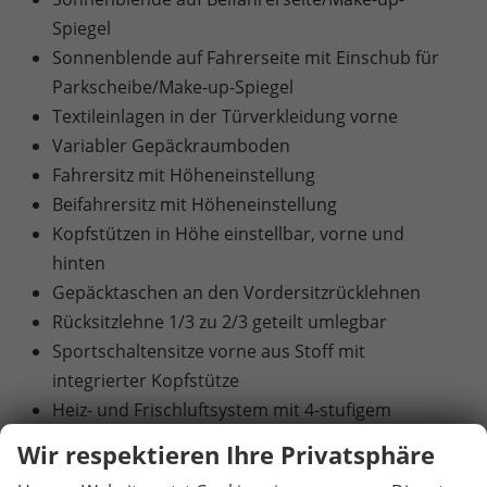
Spiegel
Sonnenblende auf Fahrerseite mit Einschub für
Parkscheibe/Make-up-Spiegel
Textileinlagen in der Türverkleidung vorne
Variabler Gepäckraumboden
Fahrersitz mit Höheneinstellung
Beifahrersitz mit Höheneinstellung
Kopfstützen in Höhe einstellbar, vorne und
hinten
Gepäcktaschen an den Vordersitzrücklehnen
Rücksitzlehne 1/3 zu 2/3 geteilt umlegbar
Sportschaltensitze vorne aus Stoff mit
integrierter Kopfstütze
Heiz- und Frischluftsystem mit 4-stufigem
Gebläse und Umluftschaltung
Wir respektieren Ihre Privatsphäre
2-Zonen-Climatronic (Klimaanlage mit