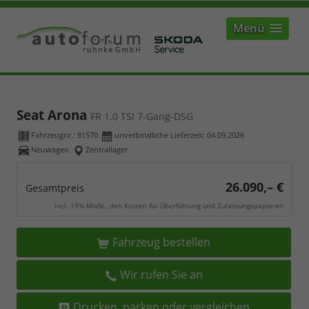
Menü
Seat Arona
FR 1.0 TSI 7-Gang-DSG
Fahrzeugnr.:
81570
unverbindliche Lieferzeit:
04.09.2026
Neuwagen
Zentrallager
26.090,– €
Gesamtpreis
incl. 19% MwSt., den Kosten für Überführung und Zulassungspapieren
Fahrzeug bestellen
Wir rufen Sie an
Drucken, parken oder vergleichen