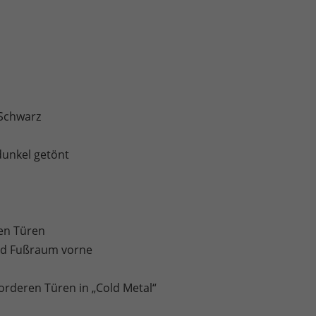
 Schwarz
dunkel getönt
en Türen
und Fußraum vorne
orderen Türen in „Cold Metal“