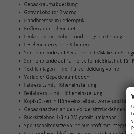
Gepäckraumabdeckung
Getränkehalter 2 vorne
Handbremse in Lederoptik
Kofferraum beleuchtet
Lenksäule mit Höhen- und Längseinstellung
Leseleuchten vorne & hinten
Sonnenblende auf Beifahrerseite/Make-up-Spieg
Sonnenblende auf Fahrerseite mit Einschub für 
Textileinlagen in der Türverkleidung vorne
Variabler Gepäckraumboden
Fahrersitz mit Höheneinstellung
Beifahrersitz mit Höheneinstellung
Kopfstützen in Höhe einstellbar, vorne und hint
U
Gepäcktaschen an den Vordersitzrücklehnen
b
Rücksitzlehne 1/3 zu 2/3 geteilt umlegbar
v
Sportschaltensitze vorne aus Stoff mit integriert
P
Heiz- und Frischluftsystem mit 4-stufigem Gebl