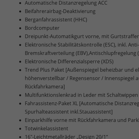
Automatische Distanzregelung ACC
Beifahrerairbag-Deaktivierung
Berganfahrassistent (HHC)
Bordcomputer
Dreipunkt-Automatikgurt vorne, mit Gurtstraffe
Elektronische Stabilitätskontrolle (ESC), inkl. An
Bremskraftverteilung (EBV),Antischlupfregelung
Elektronische Differenzialsperre (XDS)
Trend Plus Paket [Außenspiegel beheizbar und ele
höhenverstellbar / Regensensor / Innenspiegel 
Rückfahrkamera]
Multifunktionslenkrad in Leder mit Schaltwippen
Fahrassistenz-Paket XL [Automatische Distanzrege
Spurhalteassistent inkl.Stauassistent]
Einparkhilfe vorne mit Rückfahrkamera und Park
Totwinkelassistent
16"-Leichtmetallräder „Design 20/1“