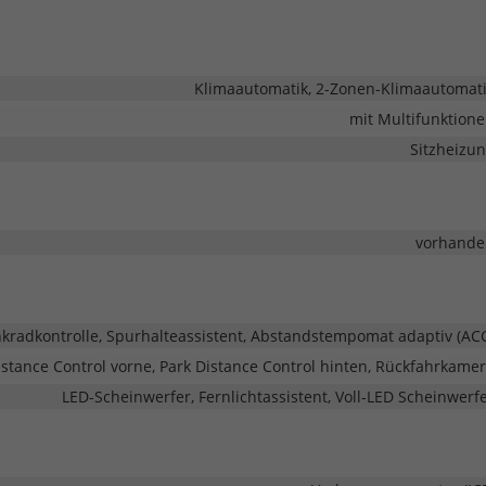
Klimaautomatik, 2-Zonen-Klimaautomat
mit Multifunktion
Sitzheizu
vorhande
adkontrolle, Spurhalteassistent, Abstandstempomat adaptiv (AC
stance Control vorne, Park Distance Control hinten, Rückfahrkame
LED-Scheinwerfer, Fernlichtassistent, Voll-LED Scheinwerf