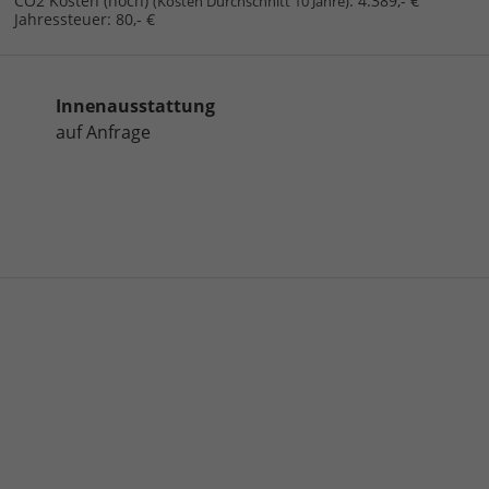
CO2 Kosten (hoch)
:
4.389,- €
(Kosten Durchschnitt 10 Jahre)
Jahressteuer:
80,- €
Innenausstattung
auf Anfrage