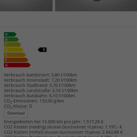
Verbrauch kombiniert:
5,80 l/100km
Verbrauch Innenstadt:
7,20 l/100km
Verbrauch Stadtrand:
5,70 l/100km
Verbrauch Landstraße:
5,10 l/100km
Verbrauch Autobahn:
6,10 l/100km
CO
-Emissionen:
133,00 g/km
2
CO
-Klasse:
D
2
Download
Energiekosten bei 15.000 km pro Jahr:
1.517,28 €
CO2 Kosten (niedrig)
:
1.197,- €
(Kosten Durchschnitt 10 Jahre)
CO2 Kosten (mittel)
:
2.842,88 €
(Kosten Durchschnitt 10 Jahre)