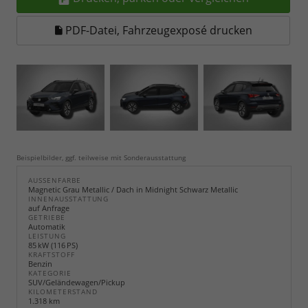
PDF-Datei, Fahrzeugexposé drucken
Beispielbilder, ggf. teilweise mit Sonderausstattung
AUSSENFARBE
Magnetic Grau Metallic / Dach in Midnight Schwarz Metallic
INNENAUSSTATTUNG
auf Anfrage
GETRIEBE
Automatik
LEISTUNG
85 kW (116 PS)
KRAFTSTOFF
Benzin
KATEGORIE
SUV/Geländewagen/Pickup
KILOMETERSTAND
1.318 km