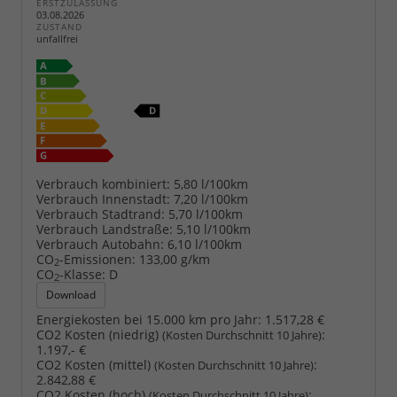
ERSTZULASSUNG
03.08.2026
ZUSTAND
unfallfrei
Verbrauch kombiniert:
5,80 l/100km
Verbrauch Innenstadt:
7,20 l/100km
Verbrauch Stadtrand:
5,70 l/100km
Verbrauch Landstraße:
5,10 l/100km
Verbrauch Autobahn:
6,10 l/100km
CO
-Emissionen:
133,00 g/km
2
CO
-Klasse:
D
2
Download
Energiekosten bei 15.000 km pro Jahr:
1.517,28 €
CO2 Kosten (niedrig)
:
(Kosten Durchschnitt 10 Jahre)
1.197,- €
CO2 Kosten (mittel)
:
(Kosten Durchschnitt 10 Jahre)
2.842,88 €
CO2 Kosten (hoch)
:
(Kosten Durchschnitt 10 Jahre)