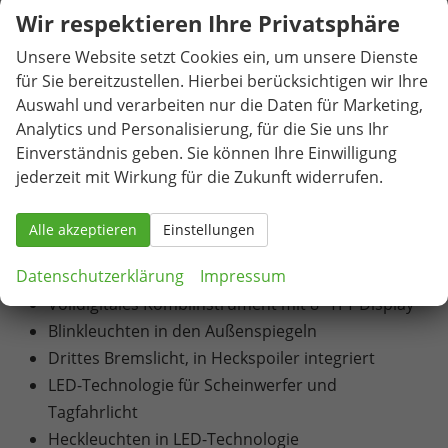
Gebläse und Umluftschaltung
Wir respektieren Ihre Privatsphäre
2-Zonen-Climatronic (Klimaanlage mit
Unsere Website setzt Cookies ein, um unsere Dienste
elektronischer Temperaturregelung)
für Sie bereitzustellen. Hierbei berücksichtigen wir Ihre
Pollenfilter
Auswahl und verarbeiten nur die Daten für Marketing,
6 Lautsprecher
Analytics und Personalisierung, für die Sie uns Ihr
Infotainmentsystem mit 8,25" Display [USB-C-
Einverständnis geben. Sie können Ihre Einwilligung
Schnittstelle / Bluetooth-Schnittstelle mit
jederzeit mit Wirkung für die Zukunft widerrufen.
integrierter Freisprechanlage und Audio-
Streaming / Vorbereitet für die Aktivierung von
Alle akzeptieren
Einstellungen
SEAT CONNECT mit kostenloser Vertragslaufzeit
Datenschutzerklärung
Impressum
von 10 Jahren]
Volldigitales Kombiinstrument mit 8" TFT Display
Blinkleuchten in den Außenspiegeln
Drittes Bremslicht, in Heckspoiler integriert
LED-Technologie für Scheinwerfer und
Tagfahrlicht
Heckleuchten in LED-Technologie