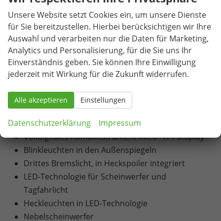
2-Zonen-Climatronic (Klimaanlage mit
Unsere Website setzt Cookies ein, um unsere Dienste
elektronischer Temperaturregelung)
für Sie bereitzustellen. Hierbei berücksichtigen wir Ihre
Pollenfilter
Auswahl und verarbeiten nur die Daten für Marketing,
6 Lautsprecher
Analytics und Personalisierung, für die Sie uns Ihr
Infotainmentsystem mit 8,25" Display [USB-C-
Einverständnis geben. Sie können Ihre Einwilligung
Schnittstelle / Bluetooth-Schnittstelle mit
jederzeit mit Wirkung für die Zukunft widerrufen.
integrierter Freisprechanlage und Audio-
Streaming / Vorbereitet für die Aktivierung von
Alle akzeptieren
Einstellungen
SEAT CONNECT mit kostenloser Vertragslaufzeit
Datenschutzerklärung
Impressum
von 10 Jahren]
Volldigitales Kombiinstrument mit 8" TFT Display
Blinkleuchten in den Außenspiegeln
Drittes Bremslicht, in Heckspoiler integriert
LED-Technologie für Scheinwerfer und
Tagfahrlicht
Heckleuchten in LED-Technologie
Nebelscheinwerfer