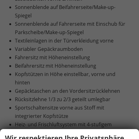
Sonnenblende auf Beifahrerseite/Make-up-
Spiegel
Sonnenblende auf Fahrerseite mit Einschub für
Parkscheibe/Make-up-Spiegel
Textileinlagen in der Türverkleidung vorne
Variabler Gepäckraumboden
Fahrersitz mit Höheneinstellung
Beifahrersitz mit Höheneinstellung
Kopfstützen in Höhe einstellbar, vorne und
hinten
Gepäcktaschen an den Vordersitzrücklehnen
Rücksitzlehne 1/3 zu 2/3 geteilt umlegbar
Sportschaltensitze vorne aus Stoff mit
integrierter Kopfstütze
Heiz- und Frischluftsystem mit 4-stufigem
Gebläse und Umluftschaltung
Wir respektieren Ihre Privatsphäre