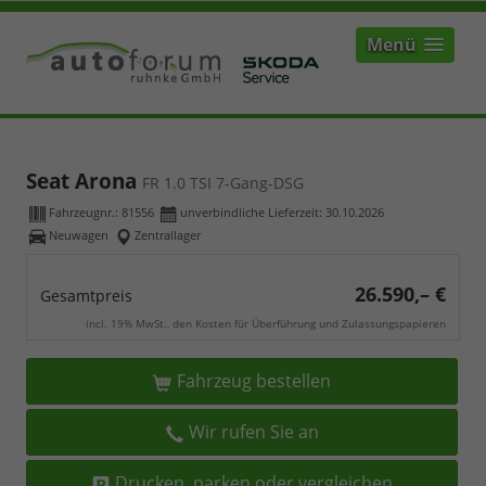
Menü
Seat Arona
FR 1.0 TSI 7-Gang-DSG
Fahrzeugnr.:
81556
unverbindliche Lieferzeit:
30.10.2026
Neuwagen
Zentrallager
26.590,– €
Gesamtpreis
incl. 19% MwSt., den Kosten für Überführung und Zulassungspapieren
Fahrzeug bestellen
Wir rufen Sie an
Drucken, parken oder vergleichen