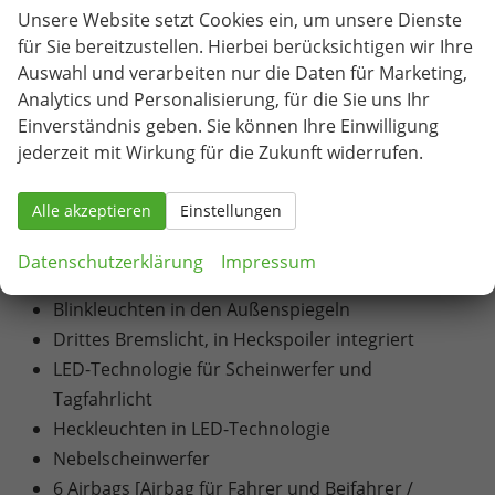
elektronischer Temperaturregelung)
Unsere Website setzt Cookies ein, um unsere Dienste
Pollenfilter
für Sie bereitzustellen. Hierbei berücksichtigen wir Ihre
6 Lautsprecher
Auswahl und verarbeiten nur die Daten für Marketing,
Analytics und Personalisierung, für die Sie uns Ihr
Infotainmentsystem mit 8,25" Display [USB-C-
Einverständnis geben. Sie können Ihre Einwilligung
Schnittstelle / Bluetooth-Schnittstelle mit
jederzeit mit Wirkung für die Zukunft widerrufen.
integrierter Freisprechanlage und Audio-
Streaming / Vorbereitet für die Aktivierung von
Alle akzeptieren
Einstellungen
SEAT CONNECT mit kostenloser Vertragslaufzeit
von 10 Jahren]
Datenschutzerklärung
Impressum
Volldigitales Kombiinstrument mit 8" TFT Display
Blinkleuchten in den Außenspiegeln
Drittes Bremslicht, in Heckspoiler integriert
LED-Technologie für Scheinwerfer und
Tagfahrlicht
Heckleuchten in LED-Technologie
Nebelscheinwerfer
6 Airbags [Airbag für Fahrer und Beifahrer /