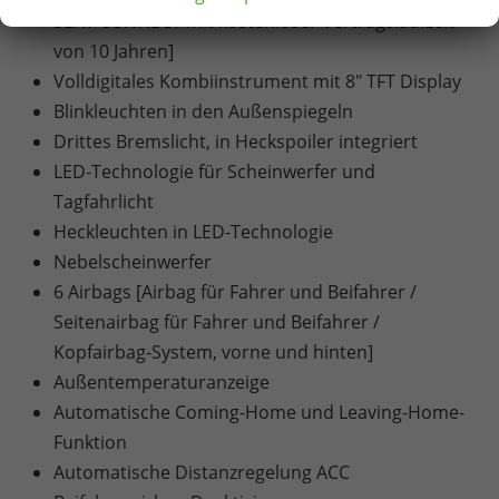
SEAT CONNECT mit kostenloser Vertragslaufzeit
von 10 Jahren]
Volldigitales Kombiinstrument mit 8" TFT Display
Blinkleuchten in den Außenspiegeln
Drittes Bremslicht, in Heckspoiler integriert
LED-Technologie für Scheinwerfer und
Tagfahrlicht
Heckleuchten in LED-Technologie
Nebelscheinwerfer
6 Airbags [Airbag für Fahrer und Beifahrer /
Seitenairbag für Fahrer und Beifahrer /
Kopfairbag-System, vorne und hinten]
Außentemperaturanzeige
Automatische Coming-Home und Leaving-Home-
Funktion
Automatische Distanzregelung ACC