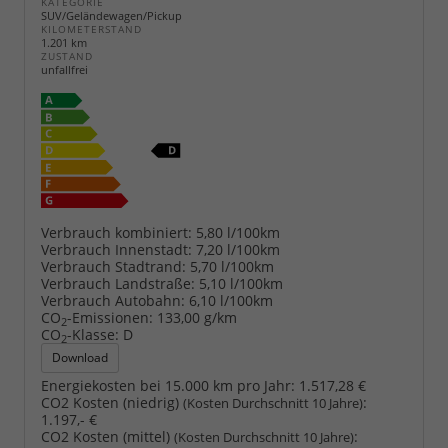
KATEGORIE
SUV/Geländewagen/Pickup
KILOMETERSTAND
1.201 km
ZUSTAND
unfallfrei
Verbrauch kombiniert:
5,80 l/100km
Verbrauch Innenstadt:
7,20 l/100km
Verbrauch Stadtrand:
5,70 l/100km
Verbrauch Landstraße:
5,10 l/100km
Verbrauch Autobahn:
6,10 l/100km
CO
-Emissionen:
133,00 g/km
2
CO
-Klasse:
D
2
Download
Energiekosten bei 15.000 km pro Jahr:
1.517,28 €
CO2 Kosten (niedrig)
:
(Kosten Durchschnitt 10 Jahre)
1.197,- €
CO2 Kosten (mittel)
:
(Kosten Durchschnitt 10 Jahre)