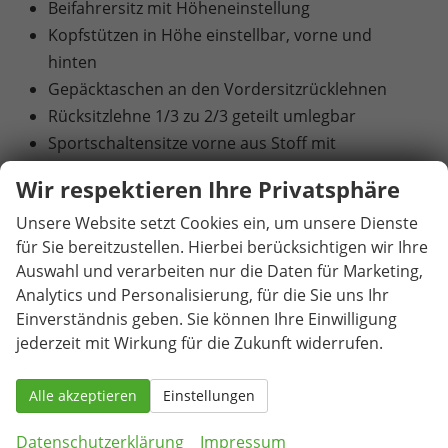
Beifahrersitz mit Höheneinstellung
Kopfstützen in Höhe einstellbar, vorne und
hinten
Gepäcktaschen an den Vordersitzrücklehnen
Rücksitzlehne 1/3 zu 2/3 geteilt umlegbar
Sportschaltensitze vorne aus Stoff mit
integrierter Kopfstütze
Wir respektieren Ihre Privatsphäre
Heiz- und Frischluftsystem mit 4-stufigem
Unsere Website setzt Cookies ein, um unsere Dienste
Gebläse und Umluftschaltung
für Sie bereitzustellen. Hierbei berücksichtigen wir Ihre
2-Zonen-Climatronic (Klimaanlage mit
Auswahl und verarbeiten nur die Daten für Marketing,
elektronischer Temperaturregelung)
Analytics und Personalisierung, für die Sie uns Ihr
Pollenfilter
Einverständnis geben. Sie können Ihre Einwilligung
6 Lautsprecher
jederzeit mit Wirkung für die Zukunft widerrufen.
Infotainmentsystem mit 8,25" Display [USB-C-
Schnittstelle / Bluetooth-Schnittstelle mit
Alle akzeptieren
Einstellungen
integrierter Freisprechanlage und Audio-
Streaming / Vorbereitet für die Aktivierung von
Datenschutzerklärung
Impressum