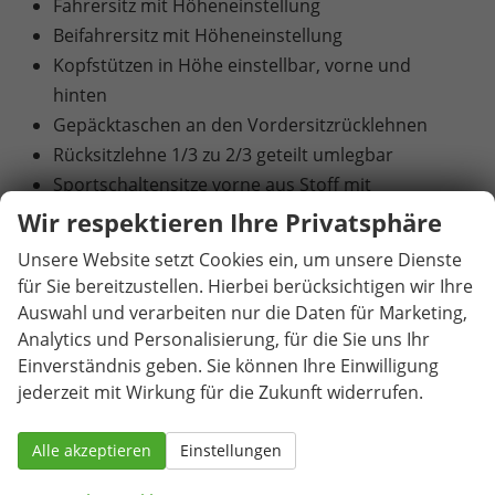
Fahrersitz mit Höheneinstellung
Beifahrersitz mit Höheneinstellung
Kopfstützen in Höhe einstellbar, vorne und
hinten
Gepäcktaschen an den Vordersitzrücklehnen
Rücksitzlehne 1/3 zu 2/3 geteilt umlegbar
Sportschaltensitze vorne aus Stoff mit
integrierter Kopfstütze
Wir respektieren Ihre Privatsphäre
Heiz- und Frischluftsystem mit 4-stufigem
Unsere Website setzt Cookies ein, um unsere Dienste
Gebläse und Umluftschaltung
für Sie bereitzustellen. Hierbei berücksichtigen wir Ihre
2-Zonen-Climatronic (Klimaanlage mit
Auswahl und verarbeiten nur die Daten für Marketing,
elektronischer Temperaturregelung)
Analytics und Personalisierung, für die Sie uns Ihr
Pollenfilter
Einverständnis geben. Sie können Ihre Einwilligung
jederzeit mit Wirkung für die Zukunft widerrufen.
6 Lautsprecher
Infotainmentsystem mit 8,25" Display [USB-C-
Alle akzeptieren
Einstellungen
Schnittstelle / Bluetooth-Schnittstelle mit
integrierter Freisprechanlage und Audio-