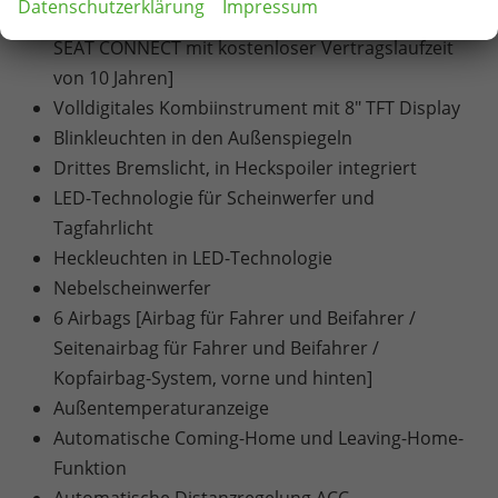
Datenschutzerklärung
Impressum
Streaming / Vorbereitet für die Aktivierung von
SEAT CONNECT mit kostenloser Vertragslaufzeit
von 10 Jahren]
Volldigitales Kombiinstrument mit 8" TFT Display
Blinkleuchten in den Außenspiegeln
Drittes Bremslicht, in Heckspoiler integriert
LED-Technologie für Scheinwerfer und
Tagfahrlicht
Heckleuchten in LED-Technologie
Nebelscheinwerfer
6 Airbags [Airbag für Fahrer und Beifahrer /
Seitenairbag für Fahrer und Beifahrer /
Kopfairbag-System, vorne und hinten]
Außentemperaturanzeige
Automatische Coming-Home und Leaving-Home-
Funktion