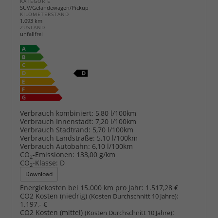
KATEGORIE
SUV/Geländewagen/Pickup
KILOMETERSTAND
1.093 km
ZUSTAND
unfallfrei
Verbrauch kombiniert:
5,80 l/100km
Verbrauch Innenstadt:
7,20 l/100km
Verbrauch Stadtrand:
5,70 l/100km
Verbrauch Landstraße:
5,10 l/100km
Verbrauch Autobahn:
6,10 l/100km
CO
-Emissionen:
133,00 g/km
2
CO
-Klasse:
D
2
Download
Energiekosten bei 15.000 km pro Jahr:
1.517,28 €
CO2 Kosten (niedrig)
:
(Kosten Durchschnitt 10 Jahre)
1.197,- €
CO2 Kosten (mittel)
:
(Kosten Durchschnitt 10 Jahre)