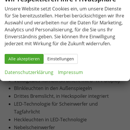
2-Zonen-Climatronic (Klimaanlage mit
Unsere Website setzt Cookies ein, um unsere Dienste
elektronischer Temperaturregelung)
für Sie bereitzustellen. Hierbei berücksichtigen wir Ihre
Pollenfilter
Auswahl und verarbeiten nur die Daten für Marketing,
6 Lautsprecher
Analytics und Personalisierung, für die Sie uns Ihr
Infotainmentsystem mit 8,25" Display [USB-C-
Einverständnis geben. Sie können Ihre Einwilligung
Schnittstelle / Bluetooth-Schnittstelle mit
jederzeit mit Wirkung für die Zukunft widerrufen.
integrierter Freisprechanlage und Audio-
Streaming / Vorbereitet für die Aktivierung von
Alle akzeptieren
Einstellungen
SEAT CONNECT mit kostenloser Vertragslaufzeit
Datenschutzerklärung
Impressum
von 10 Jahren]
Volldigitales Kombiinstrument mit 8" TFT Display
Blinkleuchten in den Außenspiegeln
Drittes Bremslicht, in Heckspoiler integriert
LED-Technologie für Scheinwerfer und
Tagfahrlicht
Heckleuchten in LED-Technologie
Nebelscheinwerfer