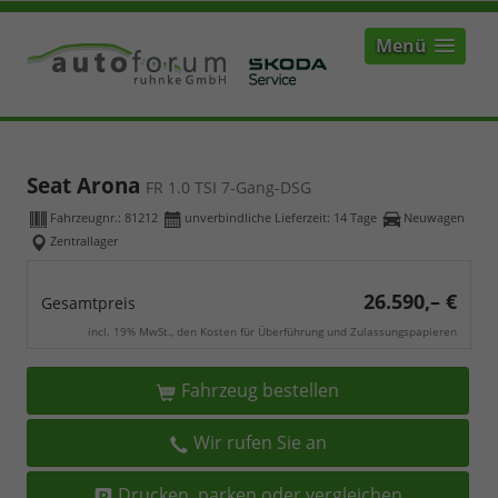
Menü
Seat Arona
FR 1.0 TSI 7-Gang-DSG
Fahrzeugnr.:
81212
unverbindliche Lieferzeit:
14 Tage
Neuwagen
Zentrallager
26.590,– €
Gesamtpreis
incl. 19% MwSt., den Kosten für Überführung und Zulassungspapieren
Fahrzeug bestellen
Wir rufen Sie an
Drucken, parken oder vergleichen