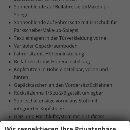
Sonnenblende auf Beifahrerseite/Make-up-
Spiegel
Sonnenblende auf Fahrerseite mit Einschub für
Parkscheibe/Make-up-Spiegel
Textileinlagen in der Türverkleidung vorne
Variabler Gepäckraumboden
Fahrersitz mit Höheneinstellung
Beifahrersitz mit Höheneinstellung
Kopfstützen in Höhe einstellbar, vorne und
hinten
Gepäcktaschen an den Vordersitzrücklehnen
Rücksitzlehne 1/3 zu 2/3 geteilt umlegbar
Sportschaltensitze vorne aus Stoff mit
integrierter Kopfstütze
Heiz- und Frischluftsystem mit 4-stufigem
Gebläse und Umluftschaltung
Wir respektieren Ihre Privatsphäre