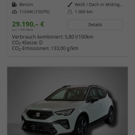
Kraftstoff
Benzin
Außenfarbe
Weiß / Dach in Midnight Schwarz
Leistung
110 kW (150 PS)
Kilometerstand
1.000 km
29.190,– €
Details
incl. 19% MwSt.
Verbrauch kombiniert:
5,80 l/100km
CO
-Klasse:
D
2
CO
-Emissionen:
133,00 g/km
2