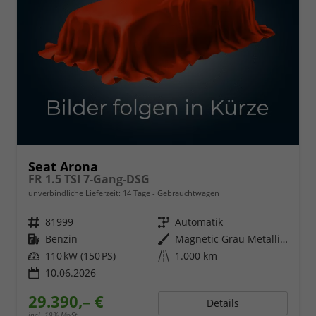
Seat Arona
FR 1.5 TSI 7-Gang-DSG
unverbindliche Lieferzeit:
14 Tage
Gebrauchtwagen
Fahrzeugnr.
81999
Getriebe
Automatik
Kraftstoff
Benzin
Außenfarbe
Magnetic Grau Metallic / Dach in Midnight Schwarz Metallic
Leistung
110 kW (150 PS)
Kilometerstand
1.000 km
10.06.2026
29.390,– €
Details
incl. 19% MwSt.