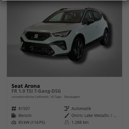
Seat Arona
FR 1.0 TSI 7-Gang-DSG
unverbindliche Lieferzeit:
14 Tage
Neuwagen
Fahrzeugnr.
81507
Getriebe
Automatik
Kraftstoff
Benzin
Außenfarbe
Oniric Lake Metallic / Dach in Midnight Schwarz Metallic
Leistung
85 kW (116 PS)
Kilometerstand
1.288 km