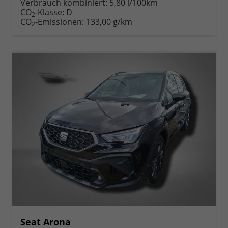
Verbrauch kombiniert:
5,80 l/100km
CO
-Klasse:
D
2
CO
-Emissionen:
133,00 g/km
2
Seat Arona