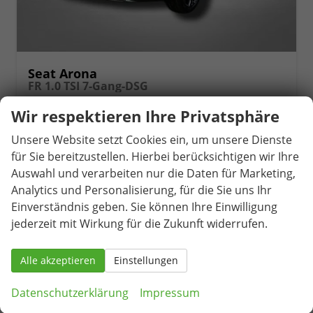
Seat Arona
FR 1.0 TSI 7-Gang-DSG
unverbindliche Lieferzeit:
13.11.2026
Neuwagen
Wir respektieren Ihre Privatsphäre
Fahrzeugnr.
81506
Getriebe
Automatik
Unsere Website setzt Cookies ein, um unsere Dienste
Kraftstoff
Benzin
Außenfarbe
Oniric Lake Metallic / Dach in Midnight Schwarz Metallic
für Sie bereitzustellen. Hierbei berücksichtigen wir Ihre
Leistung
85 kW (116 PS)
Kilometerstand
1.093 km
Auswahl und verarbeiten nur die Daten für Marketing,
29.290,– €
Analytics und Personalisierung, für die Sie uns Ihr
Details
incl. 19% MwSt.
Einverständnis geben. Sie können Ihre Einwilligung
Verbrauch kombiniert:
5,80 l/100km
jederzeit mit Wirkung für die Zukunft widerrufen.
CO
-Klasse:
D
2
CO
-Emissionen:
133,00 g/km
2
Alle akzeptieren
Einstellungen
Datenschutzerklärung
Impressum