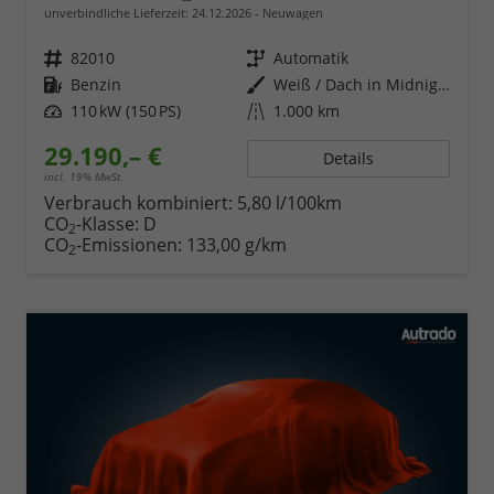
unverbindliche Lieferzeit:
24.12.2026
Neuwagen
Fahrzeugnr.
82010
Getriebe
Automatik
Kraftstoff
Benzin
Außenfarbe
Weiß / Dach in Midnight Schwarz
Leistung
110 kW (150 PS)
Kilometerstand
1.000 km
29.190,– €
Details
incl. 19% MwSt.
Verbrauch kombiniert:
5,80 l/100km
CO
-Klasse:
D
2
CO
-Emissionen:
133,00 g/km
2