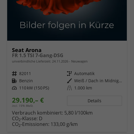
Seat Arona
FR 1.5 TSI 7-Gang-DSG
unverbindliche Lieferzeit:
24.11.2026
Neuwagen
Fahrzeugnr.
82011
Getriebe
Automatik
Kraftstoff
Benzin
Außenfarbe
Weiß / Dach in Midnight Schwarz
Leistung
110 kW (150 PS)
Kilometerstand
1.000 km
29.190,– €
Details
incl. 19% MwSt.
Verbrauch kombiniert:
5,80 l/100km
CO
-Klasse:
D
2
CO
-Emissionen:
133,00 g/km
2