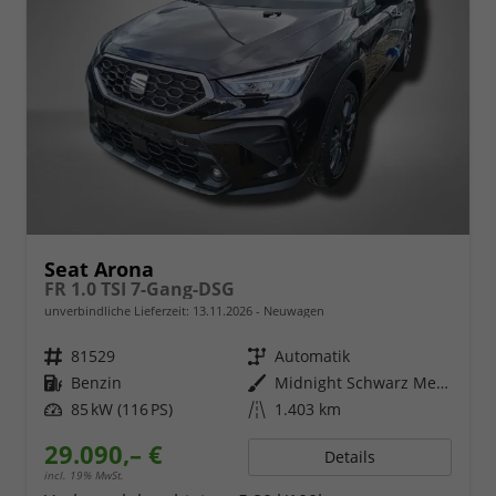
Seat Arona
FR 1.0 TSI 7-Gang-DSG
unverbindliche Lieferzeit:
13.11.2026
Neuwagen
Fahrzeugnr.
81529
Getriebe
Automatik
Kraftstoff
Benzin
Außenfarbe
Midnight Schwarz Metallic
Leistung
85 kW (116 PS)
Kilometerstand
1.403 km
29.090,– €
Details
incl. 19% MwSt.