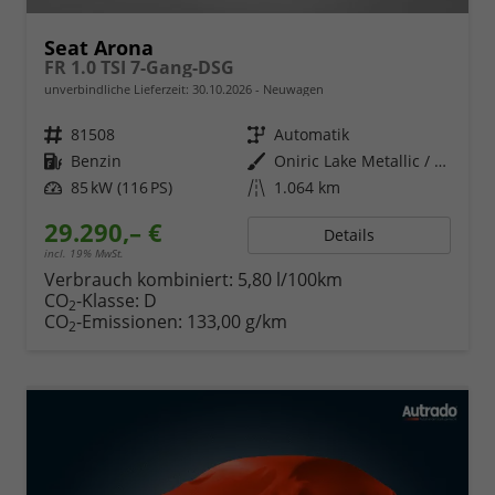
Seat Arona
FR 1.0 TSI 7-Gang-DSG
unverbindliche Lieferzeit:
30.10.2026
Neuwagen
Fahrzeugnr.
81508
Getriebe
Automatik
Kraftstoff
Benzin
Außenfarbe
Oniric Lake Metallic / Dach in Midnight Schwarz Metallic
Leistung
85 kW (116 PS)
Kilometerstand
1.064 km
29.290,– €
Details
incl. 19% MwSt.
Verbrauch kombiniert:
5,80 l/100km
CO
-Klasse:
D
2
CO
-Emissionen:
133,00 g/km
2