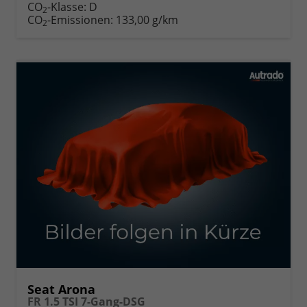
CO
-Klasse:
D
2
CO
-Emissionen:
133,00 g/km
2
Seat Arona
FR 1.5 TSI 7-Gang-DSG