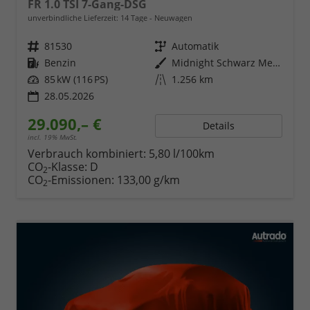
FR 1.0 TSI 7-Gang-DSG
unverbindliche Lieferzeit:
14 Tage
Neuwagen
Fahrzeugnr.
81530
Getriebe
Automatik
Kraftstoff
Benzin
Außenfarbe
Midnight Schwarz Metallic
Leistung
85 kW (116 PS)
Kilometerstand
1.256 km
28.05.2026
29.090,– €
Details
incl. 19% MwSt.
Verbrauch kombiniert:
5,80 l/100km
CO
-Klasse:
D
2
CO
-Emissionen:
133,00 g/km
2