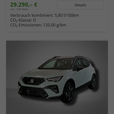
29.290,– €
Details
incl. 19% MwSt.
Verbrauch kombiniert:
5,80 l/100km
CO
-Klasse:
D
2
CO
-Emissionen:
133,00 g/km
2