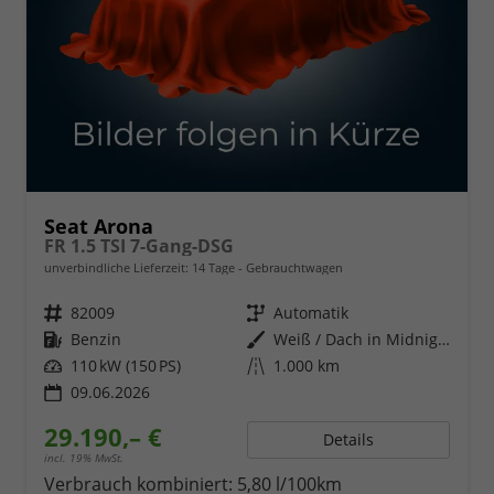
Seat Arona
FR 1.5 TSI 7-Gang-DSG
unverbindliche Lieferzeit:
14 Tage
Gebrauchtwagen
Fahrzeugnr.
82009
Getriebe
Automatik
Kraftstoff
Benzin
Außenfarbe
Weiß / Dach in Midnight Schwarz
Leistung
110 kW (150 PS)
Kilometerstand
1.000 km
09.06.2026
29.190,– €
Details
incl. 19% MwSt.
Verbrauch kombiniert:
5,80 l/100km