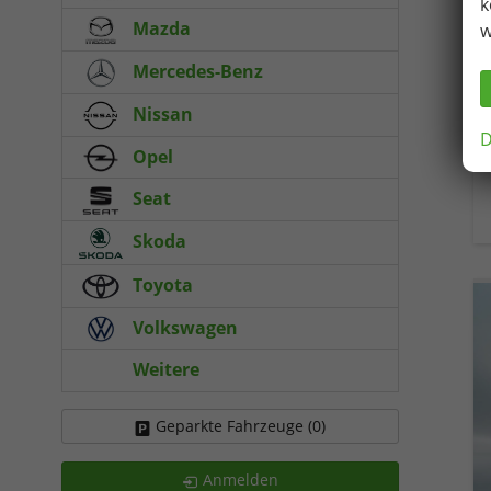
k
Mazda
w
Mercedes-Benz
Nissan
D
Opel
Seat
Skoda
Toyota
Volkswagen
Weitere
Geparkte Fahrzeuge (
0
)
Anmelden