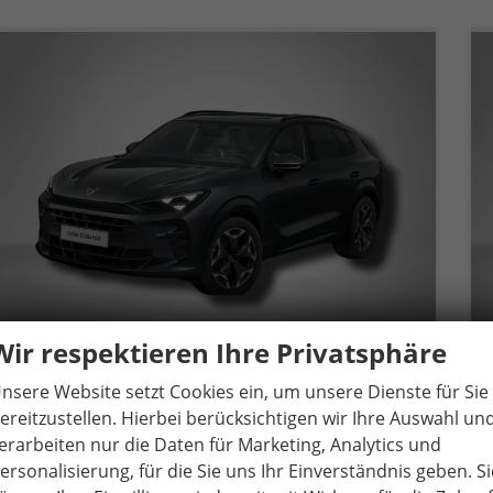
Wir respektieren Ihre Privatsphäre
nsere Website setzt Cookies ein, um unsere Dienste für Sie
Cupra Terramar
ereitzustellen. Hierbei berücksichtigen wir Ihre Auswahl un
VZ 2.0 TSI 195 kW (265 PS) 7-Gang DSG 4Drive
erarbeiten nur die Daten für Marketing, Analytics und
unverbindliche Lieferzeit:
14 Tage
Gebrauchtwagen
ersonalisierung, für die Sie uns Ihr Einverständnis geben. Si