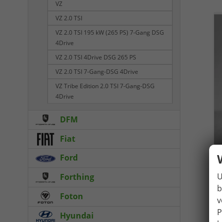
VZ
VZ 2.0 TSI
VZ 2.0 TSI 195 kW (265 PS) 7-Gang DSG
4Drive
VZ 2.0 TSI 4Drive DSG 265 PS
VZ 2.0 TSI 7-Gang-DSG 4Drive
VZ Tribe Edition 2.0 TSI 7-Gang-DSG
4Drive
DFM
Fiat
Ford
U
Forthing
b
Foton
v
P
Hyundai