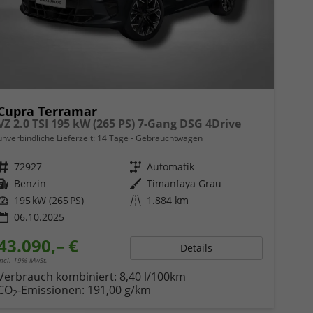
Cupra Terramar
VZ 2.0 TSI 195 kW (265 PS) 7-Gang DSG 4Drive
unverbindliche Lieferzeit:
14 Tage
Gebrauchtwagen
Fahrzeugnr.
72927
Getriebe
Automatik
Kraftstoff
Benzin
Außenfarbe
Timanfaya Grau
Leistung
195 kW (265 PS)
Kilometerstand
1.884 km
06.10.2025
43.090,– €
Details
incl. 19% MwSt.
Verbrauch kombiniert:
8,40 l/100km
CO
-Emissionen:
191,00 g/km
2