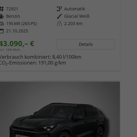
Fahrzeugnr.
72921
Getriebe
Automatik
Kraftstoff
Benzin
Außenfarbe
Glacial Weiß
Leistung
195 kW (265 PS)
Kilometerstand
2.203 km
21.10.2025
43.090,– €
Details
incl. 19% MwSt.
Verbrauch kombiniert:
8,40 l/100km
CO
-Emissionen:
191,00 g/km
2