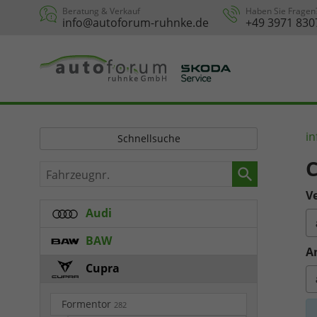
Beratung & Verkauf
Haben Sie Fragen
info@autoforum-ruhnke.de
+49 3971 830
in
Schnellsuche
C
Fahrzeugnr.
Ve
Audi
BAW
A
Cupra
Formentor
282