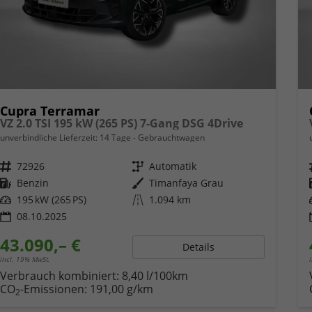
Cupra Terramar
VZ 2.0 TSI 195 kW (265 PS) 7-Gang DSG 4Drive
unverbindliche Lieferzeit:
14 Tage
Gebrauchtwagen
Fahrzeugnr.
72926
Getriebe
Automatik
Kraftstoff
Benzin
Außenfarbe
Timanfaya Grau
Leistung
195 kW (265 PS)
Kilometerstand
1.094 km
08.10.2025
43.090,– €
Details
incl. 19% MwSt.
Verbrauch kombiniert:
8,40 l/100km
CO
-Emissionen:
191,00 g/km
2