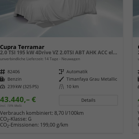
Cupra Terramar
2.0 TSI 195 kW 4Drive VZ 2.0TSI ABT AHK ACC el. Hk Pano
unverbindliche Lieferzeit:
14 Tage
Neuwagen
Fahrzeugnr.
82406
Getriebe
Automatik
Kraftstoff
Benzin
Außenfarbe
Timanfaya Grau Metallic
Leistung
239 kW (325 PS)
Kilometerstand
10 km
43.440,– €
Details
incl. 19% MwSt.
Verbrauch kombiniert:
8,70 l/100km
CO
-Klasse:
G
2
CO
-Emissionen:
199,00 g/km
2