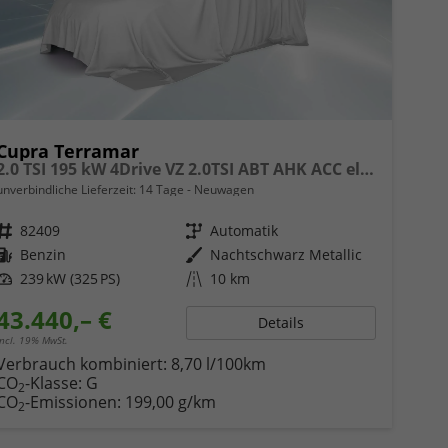
Cupra Terramar
2.0 TSI 195 kW 4Drive VZ 2.0TSI ABT AHK ACC el. Hk Pano
unverbindliche Lieferzeit:
14 Tage
Neuwagen
Fahrzeugnr.
82409
Getriebe
Automatik
Kraftstoff
Benzin
Außenfarbe
Nachtschwarz Metallic
Leistung
239 kW (325 PS)
Kilometerstand
10 km
43.440,– €
Details
incl. 19% MwSt.
Verbrauch kombiniert:
8,70 l/100km
CO
-Klasse:
G
2
CO
-Emissionen:
199,00 g/km
2