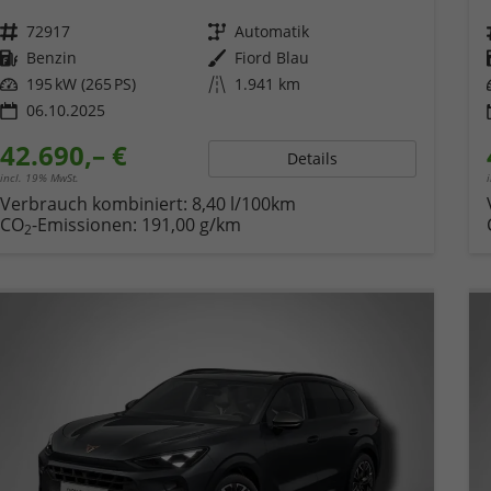
Fahrzeugnr.
72917
Getriebe
Automatik
Kraftstoff
Benzin
Außenfarbe
Fiord Blau
Leistung
195 kW (265 PS)
Kilometerstand
1.941 km
06.10.2025
42.690,– €
Details
incl. 19% MwSt.
Verbrauch kombiniert:
8,40 l/100km
CO
-Emissionen:
191,00 g/km
2