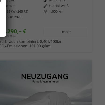
Fahrzeugnr.
73514
Getriebe
Automatik
t
Kraftstoff
Benzin
Außenfarbe
Glacial Weiß
Leistung
195 kW (265 PS)
Kilometerstand
1.000 km
06.10.2025
43.290,– €
Details
incl. 19% MwSt.
Verbrauch kombiniert:
8,40 l/100km
CO
-Emissionen:
191,00 g/km
2