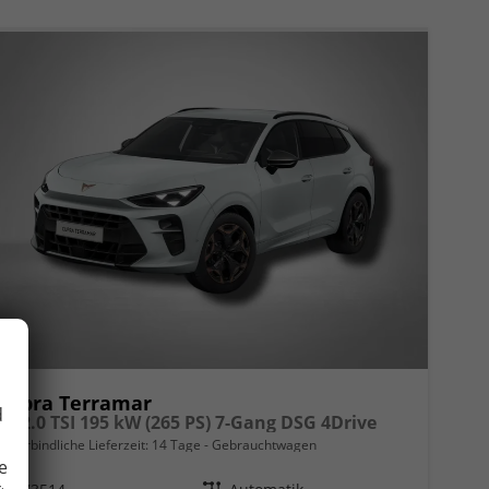
Cupra Terramar
d
VZ 2.0 TSI 195 kW (265 PS) 7-Gang DSG 4Drive
unverbindliche Lieferzeit:
14 Tage
Gebrauchtwagen
e